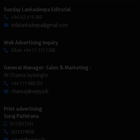
Sunday Lankadeepa Editorial
+94 112 479 260
iridalankadeepa@gmail.com
Web Advertising Inquiry
Dilan: +94 77 372 7288
General Manager: Sales & Marketing :
Mr Channa Jayasinghe
+94 777 880 155
channaj@wijeya.lk
Print advertising
Suraj Pathirana
0772617542
0112479838
surajp@wijeya.lk