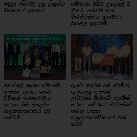
මඩුලු රන්-රිදී දිනූ පුතුන්ට
සම්මාන 2025 උළෙලේ දී
ඩයලොග් උපහාර
ක්‍රිකට් දස්කම් සහ
විශිෂ්ටත්වය ඇගයීමට
සියල්ල සූදානම්
නෙස්ලේ ලංකා සමාගම,
දැයට ආදර්ශයක් වෙමින්,
සමස්ත ලංකා කෙටි
ශූරයෙකු සමඟින්:
වීඩියෝ තරඟාවලිය
උස්වත්ත බිස්කට් රුමේෂ්
හරහා නිසි අපද්‍රව්‍ය
තරංග පතිරගේ ඔලිම්පික්
කළමනාකරණය දිරි
ගමන සඳහා
ගන්වයි
අනුග්‍රාහකත්වයෙන් එක්
වෙයි.