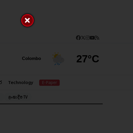
27°C
Colombo
ර
Technology
E-Paper
ලංකාදීප TV