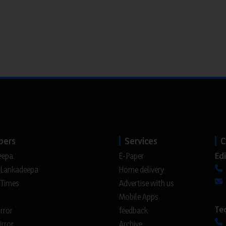
pers
Services
C
Edi
eepa
E-Paper
 Lankadeepa
Home delivery
 Times
Advertise with us
Mobile Apps
Te
irror
feedback
irror
Archive