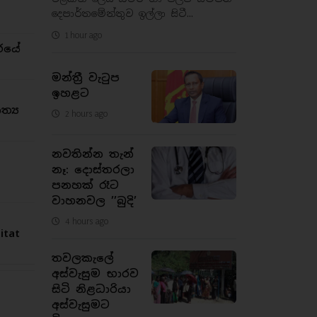
දෙපාර්තමේන්තුව ඉල්ලා සිටී...
1 hour ago
රයේ
මන්ත්‍රී වැටුප
ඉහළට
්‍ය
2 hours ago
නවතින්න තැන්
නෑ: දොස්තරලා
පනහක් රෑට
වාහනවල ’’බුදි’
4 hours ago
tat
තවලකැලේ
අස්වැසුම භාරව
සිටි නිළධාරියා
අස්වැසුමට