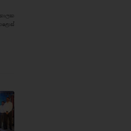
 නාලක
පහළොස්