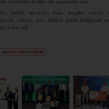
ාකච්ඡා පැවැත්වීමට නියමිත බව දැනගන්නට ඇත.
ය චරිත හේරත්, මහාචාර්ය චන්න ජයසුමන ආචාර්ය
ිගොඩ , වසන්ත යාපා බණ්ඩාර ඇතුළු මන්ත්‍රීවරුන් 
ව වාර්තා වේ.
අදහස් (16) බලන්න සහ දක්වන්න