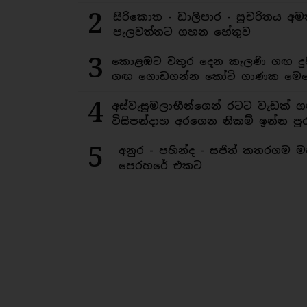
2
සිරිකොත - ඩාලිපාර - සුචරිතය 
පැලවත්තට ගහන හේතුව
3
කොළඹට වතුර දෙන කැලණි ගඟ දුෂ
ගඟ ගොඩගන්න කෝටි ගාණක මෙහ
4
අස්වැසුමලාභීන්ගෙන් රටට වැඩක් ග
විසිපන්දාහ අරගෙන නිකම් ඉන්න පුර
5
අනුර - පහින්ද - සජිත් කතරගම 
පෙරහරේ එකට