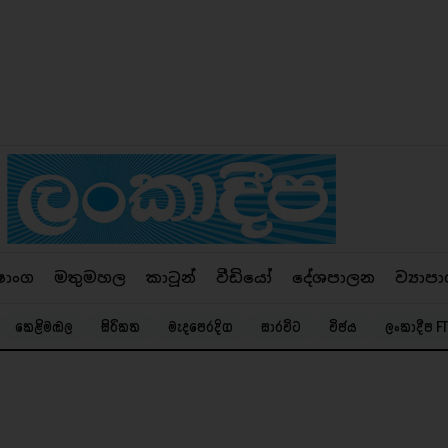
ෂාංග
මතුමහල
කාටූන්
වීඩියෝ
දේශපාලන
ව්‍යාපා
කෙළිමඬල
සිරිකත
මැදපෙරදිග
සාරවිට
විජය
ලංකාදීප FT