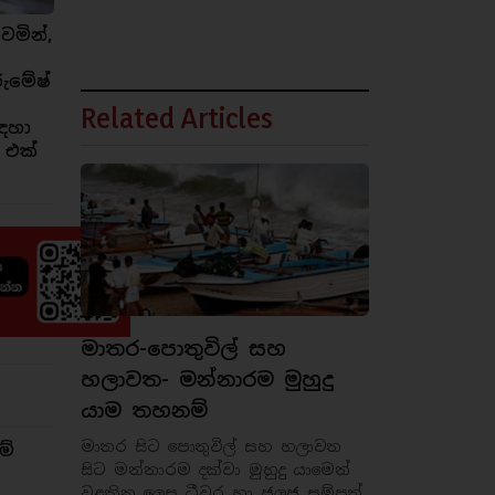
ෙමින්,
රුමේෂ්
Related Articles
ඳහා
 එක්
මාතර-පොතුවිල් සහ
හලාවත- මන්නාරම මුහුදු
යාම තහනම්
මාතර සිට පොතුවිල් සහ හලාවත
ම්
සිට මන්නාරම දක්වා මුහුදු යාමෙන්
වළකින ලෙස ධීවර හා ජලජ සම්පත්