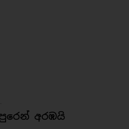
.
ුරෙන් අරඹයි