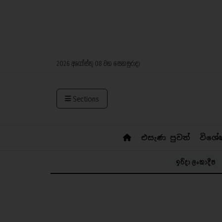
2026 අගෝස්තු 08 වන සෙනසුරාදා
Sections
එසැණ පුවත්
විශේ
ඉරිදා ලංකාදීප