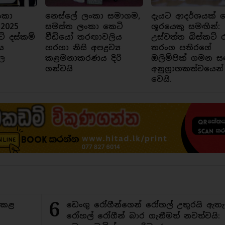
ංකා
නෙස්ලේ ලංකා සමාගම,
දැයට ආදර්ශයක් ව
 2025
සමස්ත ලංකා කෙටි
ශූරයෙකු සමඟින්:
ට් දස්කම්
වීඩියෝ තරඟාවලිය
උස්වත්ත බිස්කට් 
ය
හරහා නිසි අපද්‍රව්‍ය
තරංග පතිරගේ
ල
කළමනාකරණය දිරි
ඔලිම්පික් ගමන ස
ගන්වයි
අනුග්‍රාහකත්වයෙන්
වෙයි.
6
ිකළ
ඩෙංගු රෝගීන්ගෙන් රෝහල් උතුරයි ඇතැ
රෝහල් රෝගීන් බාර ගැනීමත් නවත්වයි: