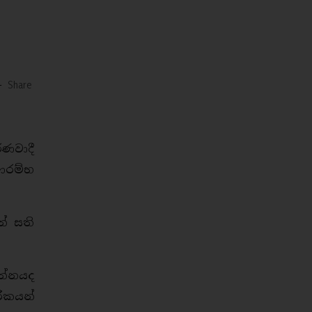
-
Share
රණවාදී
ආරම්භ
න් සති
රත්නයද
රිකයන්