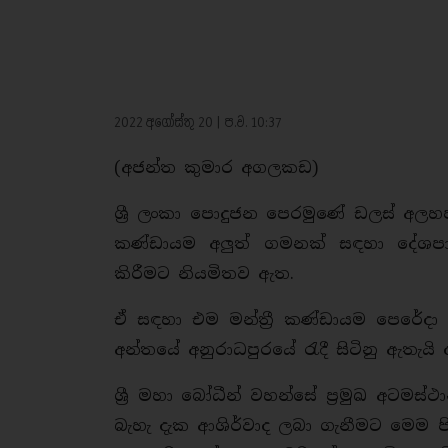
2022 අගෝස්තු 20 | ප.ව. 10:37
(අජන්ත කුමාර අගලකඩ)
ශ්‍රී ලංකා පොදුජන පෙරමුණේ ඩලස් අලහප්
කණ්ඩායම අලුත් ගමනක් සඳහා දේශපා
කිරීමට නියමිතව ඇත.
ඒ සඳහා එම මන්ත්‍රී කණ්ඩායම පෙරේදා 
අන්තයේ අනුරාධපුරයේ රැදී සිටිනු ඇතැයි
ශ්‍රී මහා බෝධීන් වහන්සේ ප්‍රමුඛ අටමස
බැහැ දැක ආශිර්වාද ලබා ගැනීමට මෙම පි