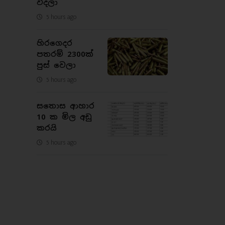
විදලා
5 hours ago
හිරගෙදර
පතරම් 2300ක්
පුස් වෙලා
5 hours ago
සතොස ආහාර
10 ක මිල අඩු
කරයි
5 hours ago