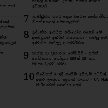
ඩෙංගු මඬින්න උපරිම ජනතා සහාය
අමතක කර
අවශ්‍යයි
7
ආණ්ඩුවට වසර දෙක පිරෙන සැප්තැම්බ
ිතයි
විපක්ෂයෙන් මෙහෙයුමක්
ෙයුමක්
8
දැවැන්ත ආර්ථික අභියෝග රුසක් මේ
න්න
ආණ්ඩුවට ඉතිරිව තිබෙනවා - හිටපු අමාත
ුදුවෙලා!
ආචාර්ය බන්දුල ගුණවර්ධන
9
මහ
පාස්කු දා ප්‍රහාරය: හේමසිරි - පූජිත්
පෝරකයට චෝදනා 855න් 854කට
වරදකරුවෝ වෙති
10
නිවෙසක් මිලදී ගැනීම අසීරුම රටවල්
අතර ලංකාව දෙවැනි තැනට - UN Habi
වාර්තාවක් පෙන්වා දෙයි