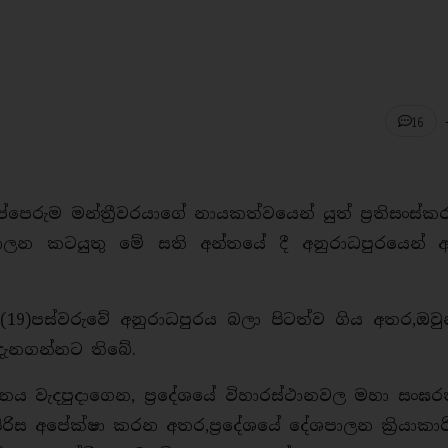
16
පෙරුම මන්ත්‍රීවරයාගේ නායකත්වයෙන් යුත් ප්‍රතිසංස්ක
ලන කටයුතු මේ සති අන්තයේ දී අනුරාධපුරයෙන් 
(19)පස්වරුවේ අනුරාධපුරය බලා පිටත්ව ගිය අතර,ඔවු
 දැනගන්නට තිබේ.
්ථානය වැදපුදාගෙන, ප්‍රදේශයේ විහාරස්ථානවල මහා සංඝ
රිස අපේක්ෂා කරන අතර,ප්‍රදේශයේ දේශපාලන ක්‍රියාකා