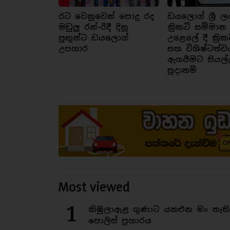
රට වෙනුවෙන් පොදු රද
ඩයලොග් ශ්‍රී ල
මඩුලු රන්-රිදී දිනූ
ක්‍රිකට් සම්මාන
පුතුන්ට ඩයලොග්
උළෙලේ දී ක්‍රික
උපහාර
සහ විශිෂ්ටත්ව
ඇගයීමට සියල්
සූදානම්
Most viewed
1
කිඹුලාඇළ ගුණාට යනඑන මං නැත
පොලිස් ප්‍රහාරය