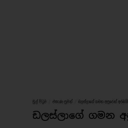
මුල් පිටුව
/
එසැණ පුවත්
/
ඩලස්ලාගේ ගමන අපුරෙන් අරඹයි.
ඩලස්ලාගේ ගමන අප