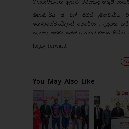
ව්‍යාපාරිකයන් ඇතුළු පිරිසක්ද හමුවි ස
මහාචාර්ය ජී එල් පීරිස් ,මහචාර්
ගොඩහේවා,ඩිලාන් පෙරේරා , උදයන කිරිද
දෙනකු පමණ මෙම ගමනට එක්ව සිටින බ
Reply Forward
You May Also Like