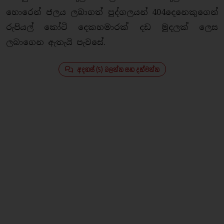
හොරෙන් ජලය ලබාගත් පුද්ගලයන් 404දෙනෙකුගෙන්
රුපියල් කෝටි දෙකහමාරක් දඩ මුදලක් ලෙස
ලබාගෙන ඇතැයි පැවසේ.
අදහස් (5) බලන්න සහ දක්වන්න