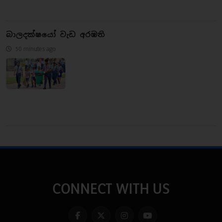
බාලදක්ෂයෝ වැඩ අරඹති
50 minutes ago
CONNECT WITH US