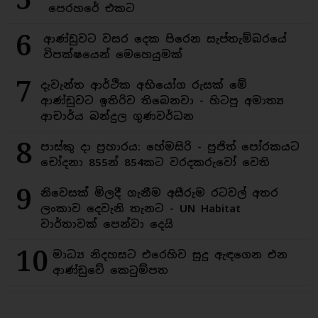
පෙරහරේ එකට
6
ආණ්ඩුවට වසර දෙක පිරෙන සැප්තැම්බරයේ
විපක්ෂයෙන් මෙහෙයුමක්
7
දැවැන්ත ආර්ථික අභියෝග රුසක් මේ
ආණ්ඩුවට ඉතිරිව තිබෙනවා - හිටපු අමාත්‍ය
ආචාර්ය බන්දුල ගුණවර්ධන
8
පාස්කු දා ප්‍රහාරය: හේමසිරි - පූජිත් පෝරකයට
චෝදනා 855න් 854කට වරදකරුවෝ වෙති
9
නිවෙසක් මිලදී ගැනීම අසීරුම රටවල් අතර
ලංකාව දෙවැනි තැනට - UN Habitat
වාර්තාවක් පෙන්වා දෙයි
10
මාධ්‍ය නිදහසට එරෙහිව සුදු ඇඳගෙන එන
ආණ්ඩුවේ කෙටුම්පත