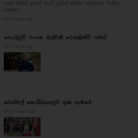
හැකි බවත් ඉරාන් වයර් පුවත් සේවය පසුගියදා වාර්තා
කළේය...
8 minutes ago
හොලිවුඩ් රංගන ශිල්පිනී රොසමුන්ඩ් පයික්
17 minutes ago
ඩෙන්සිල් කොබ්බෑකඩුව ගුණ සැමරේ
30 minutes ago