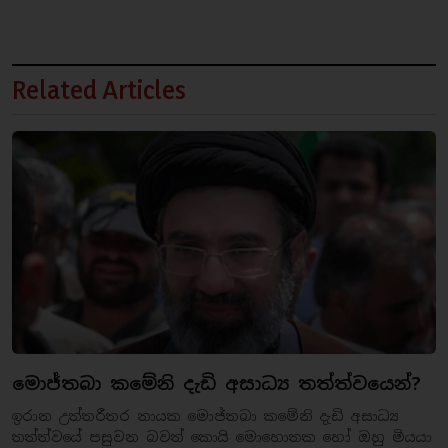
Related Articles
මොජ්තබා කමේනි දැඩි අසාධ්‍ය තත්ත්වයෙන්?
ඉරාන උත්තරීතර නායක මොජ්තබා කමේනි දැඩි අසාධ්‍ය
තත්ත්වයේ පසුවන බවත් කොයි මොහොතක හෝ ඔහු මියයා