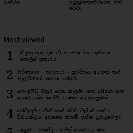
ගන්වයි
අනුග්‍රාහකත්වයෙන් එක්
වෙයි.
Most viewed
1
කිඹුලාඇළ ගුණාට යනඑන මං නැතිකළ
පොලිස් ප්‍රහාරය
2
සිරිකොත - ඩාලිපාර - සුචරිතය අමතක කර
පැලවත්තට ගහන හේතුව
3
කොළඹට වතුර දෙන කැලණි ගඟ දුෂිතයි ගඟ
ගොඩගන්න කෝටි ගාණක මෙහෙයුමක්
4
අස්වැසුමලාභීන්ගෙන් රටට වැඩක් ගන්න
විසිපන්දාහ අරගෙන නිකම් ඉන්න පුරුදුවෙලා!
5
අනුර - පහින්ද - සජිත් කතරගම මහ