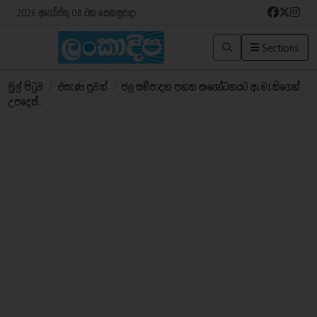
2026 අගෝස්තු 08 වන සෙනසුරාදා
Sections
මුල් පිටුව
/
එසැණ පුවත්
/
ජල සම්පාදන පනත සංශෝධනයට ඇමැතිගෙන්
උපදෙස්..