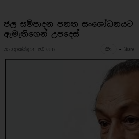
ජල සම්පාදන පනත සංශෝධනයට
ඇමැතිගෙන් උපදෙස්
-
2020 අගෝස්තු 14 | ප.ව. 01:17
Share
5