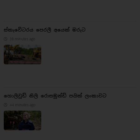
ස්කැවේටරය පෙරලී අයෙක් මරුට
38 minutes ago
හොලිවුඩ් නිලි රොසමුන්ඩ් පයික් ලංකාවට
44 minutes ago