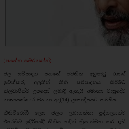
(ජයන්ත සමරකෝන්)
ජල සම්පාදන පනතේ පවතින අඩුපාඩු රැසක්
ඉවත්කර, අලුතින් නීති සම්පාදනය කිරීමට
නිලධාරීන්ට උපදෙස් ලබාදී ඇතැයි අමාත්‍ය වාසුදේව
නානායක්කාර මහතා අද(14) ලංකාදීපයට පැවසීය.
නීතිවිරෝධී ලෙස ජලය ලබාගන්නා පුද්ගලයන්ට
එරෙහිව ඉදිරියේදී නීතිය තදින් ක්‍රියාත්මත කර දැඩි