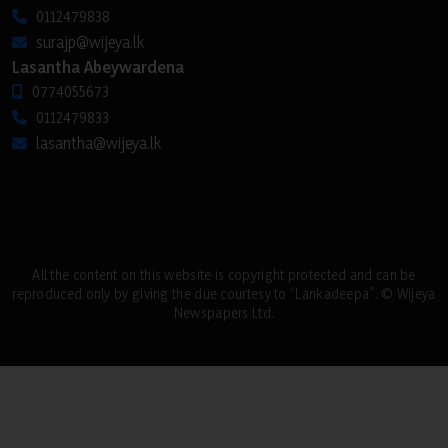
0112479838
surajp@wijeya.lk
Lasantha Abeywardena
0774055673
0112479833
lasantha@wijeya.lk
All the content on this website is copyright protected and can be
reproduced only by giving the due courtesy to “Lankadeepa”. © Wijeya
Newspapers Ltd.