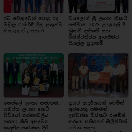
රට වෙනුවෙන් පොදු රද
ඩයලොග් ශ්‍රී ලංකා ක්‍රිකට්
මඩුලු රන්-රිදී දිනූ පුතුන්ට
සම්මාන 2025 උළෙලේ දී
ඩයලොග් උපහාර
ක්‍රිකට් දස්කම් සහ
විශිෂ්ටත්වය ඇගයීමට
සියල්ල සූදානම්
නෙස්ලේ ලංකා සමාගම,
දැයට ආදර්ශයක් වෙමින්,
සමස්ත ලංකා කෙටි
ශූරයෙකු සමඟින්:
වීඩියෝ තරඟාවලිය
උස්වත්ත බිස්කට් රුමේෂ්
හරහා නිසි අපද්‍රව්‍ය
තරංග පතිරගේ ඔලිම්පික්
කළමනාකරණය දිරි
ගමන සඳහා