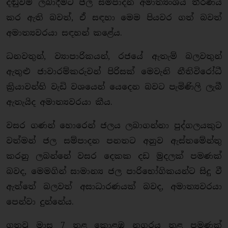
දඬුවම් ලබාදීමට ජල සම්පාදන අමාත්‍යංශය තීරණය
කර ඇති බවත්, ඒ සඳහා මෙම පියවර ගත් බවත්
අමාත්‍යවරයා සඳහන් කළේය.
ධනවතුන්, ව්‍යාපාරිකයන්, රජයේ ඇතැම් බලවතුන්
ඇතුළු ජාවාරම්කරුවන් පිරිසක් මෙවැනි නීතිවිරෝධී
ක්‍රියාවන්හි වැඩි වශයෙන් යෙදෙන බවට පැමිණිලි ලැබී
ඇතැයිද අමාත්‍යවරයා කීය.
වසර ගණන් හොරෙන් ජලය ලබාගන්නා පුද්ගලයකුට
වත්මන් ජල සම්පාදන පනතට අනුව ඇස්තමේන්තු
කරනු ලබන්නේ වසර දෙකක දඩ මුදලක් පමණක්
බවද, මෙමගින් සාමාන්‍ය ජල පාරිභෝගිකයන්ට සිදු වී
ඇත්තේ බලවත් අසාධාරණයක් බවද, අමාත්‍යවරයා
පෙන්වා දුන්නේය.
ගතවූ මාස 7 තුළ කොළඹ නගරය තුළ පමණක්