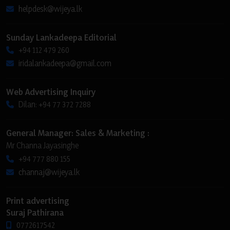
helpdesk@wijeya.lk
Sunday Lankadeepa Editorial
+94 112 479 260
iridalankadeepa@gmail.com
Web Advertising Inquiry
Dilan: +94 77 372 7288
General Manager: Sales & Marketing :
Mr Channa Jayasinghe
+94 777 880 155
channaj@wijeya.lk
Print advertising
Suraj Pathirana
0772617542