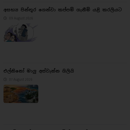
අසභ්‍ය පින්තූර ගෙන්වා කප්පම් ගැනීම් යළි කරලියට
09 August 2026
එල්නිනෝ මාලු අස්වැන්න ගිලියි
07 August 2026