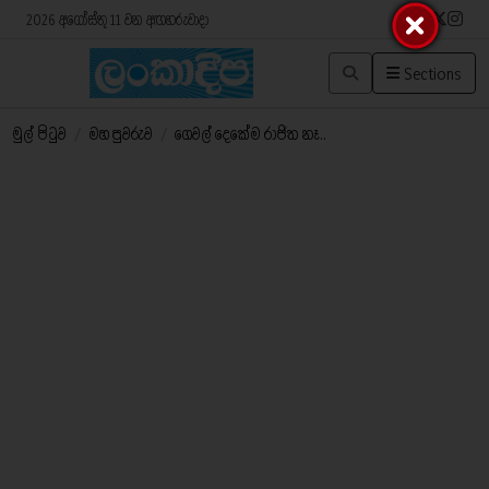
2026 අගෝස්තු 11 වන අඟහරුවාදා
Sections
මුල් පිටුව
/
මහ පුවරුව
/
ගෙවල් දෙකේම රාජිත නෑ..