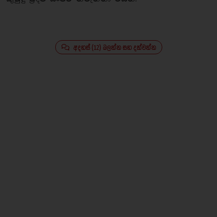
අදහස් (12) බලන්න සහ දක්වන්න