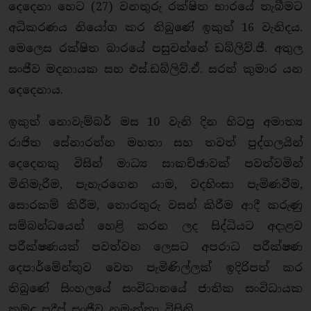
දෙදෙනා හෙට (27) වනතුරු රක්ෂිත භාරයේ තැබීමට
අධිකරණය නියෝග කර තිබුණේ ඉකුත් 16 වැනිදය.
මෙලෙස රක්ෂිත බාරයේ පසුවන්නේ ඩබ්ලිව්.ජී. අතුල
සංජීව මදනායක සහ එස්.ඩබ්ලිව්.ඒ. සරත් කුමාර යන
දෙදෙනාය.
ඉකුත් නොවැම්බර් මස 10 වැනි දින හිටපු අමාත්‍ය
රාජිත සේනාරත්න මහතා සහ තවත් පුද්ගලයින්
දෙදෙනකු විසින් මාධ්‍ය සාකච්ඡාවක් පවත්වමින්
මිනිමැරීම, පැහැරගෙන යාම, වදහිංසා පැමිණවීම,
සොරකම් කිරීම, තොරතුරු වසන් කිරීම ආදී කරුණු
සම්බන්ධයෙන් හෙළි කරන ලද සිද්ධියට අදාළව
පරීක්ෂණයක් පවත්වන ලෙසට අපරාධ පරීක්ෂණ
දෙපාර්මේන්තුව වෙත පැමිණිල්ලක් ඉදිරිපත් කර
තිබුණේ සිංහලයේ සංවිධානයේ ජාතික සංවිධායක
කුමුදු ප්‍රදීප් සංජීව නමැත්තා විසිනි.