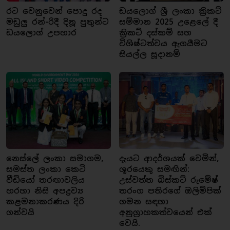
රට වෙනුවෙන් පොදු රද
ඩයලොග් ශ්‍රී ලංකා ක්‍රිකට්
මඩුලු රන්-රිදී දිනූ පුතුන්ට
සම්මාන 2025 උළෙලේ දී
ඩයලොග් උපහාර
ක්‍රිකට් දස්කම් සහ
විශිෂ්ටත්වය ඇගයීමට
සියල්ල සූදානම්
නෙස්ලේ ලංකා සමාගම,
දැයට ආදර්ශයක් වෙමින්,
සමස්ත ලංකා කෙටි
ශූරයෙකු සමඟින්:
වීඩියෝ තරඟාවලිය
උස්වත්ත බිස්කට් රුමේෂ්
හරහා නිසි අපද්‍රව්‍ය
තරංග පතිරගේ ඔලිම්පික්
කළමනාකරණය දිරි
ගමන සඳහා
ගන්වයි
අනුග්‍රාහකත්වයෙන් එක්
වෙයි.