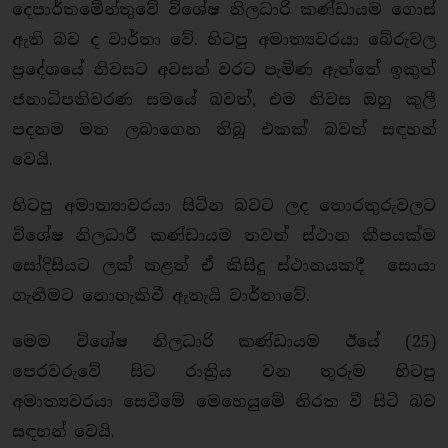
දෙපාර්තමේන්තුවේ විශේෂ නිලධාරි කණ්ඩායම ගොස්
ඇති බව ද වාර්තා වේ. හිටපු අමාත්‍යවරයා බේරුවල
ප්‍රදේශයේ නිවසට අවසන් වරට පැමිණ ඇත්තේ ඉකුත්
ජනාධිපතිවරණ සමයේ බවත්, එම නිවස ඔහු කුලී
පදනම මත ලබාගෙන තිබූ එකක් බවත් සඳහන්
වෙයි.
හිටපු අමාත්‍යාවරයා සිටින බවට ලද තොරතුරුවලට
විශේෂ නිලධාරී කණ්ඩායම තවත් ස්ථාන කීපයක්ම
සෝදිසියට ලක් කළත් ඒ කිසිදු ස්ථානයකදී සොයා
ගැනීමට නොහැකිවී ඇතැයි වාර්තාවේ.
මෙම විශේෂ නිලධාරි කණ්ඩායම ඊයේ (25)
පෙරවරුවේ සිට රාත්‍රිය වන තුරුම හිටපු
අමාත්‍යවරයා සෙවීමේ මෙහෙයුමේ නිරත වී සිටි බව
සඳහන් වෙයි.