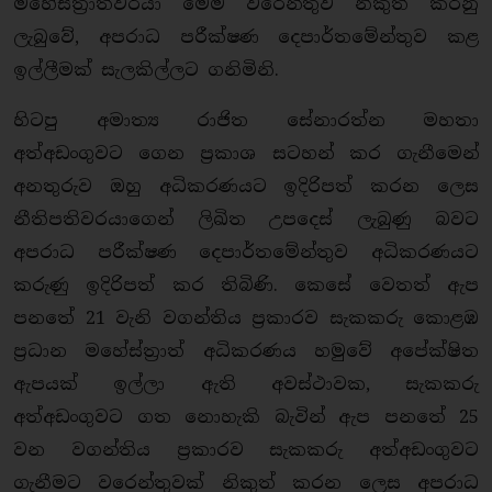
මහේස්ත්‍රාත්වරයා මෙම වරෙන්තුව නිකුත් කරනු
ලැබුවේ, අපරාධ පරීක්ෂණ දෙපාර්තමේන්තුව කළ
ඉල්ලීමක් සැලකිල්ලට ගනිමිනි.
හිටපු අමාත්‍ය රාජිත සේනාරත්න මහතා
අත්අඩංගුවට ගෙන ප්‍රකාශ සටහන් කර ගැනීමෙන්
අනතුරුව ඔහු අධිකරණයට ඉදිරිපත් කරන ලෙස
නීතිපතිවරයාගෙන් ලිඛිත උපදෙස් ලැබුණු බවට
අපරාධ පරීක්ෂණ දෙපාර්තමේන්තුව අධිකරණයට
කරුණු ඉදිරිපත් කර තිබිණි. කෙසේ වෙතත් ඇප
පනතේ 21 වැනි වගන්තිය ප්‍රකාරව සැකකරු කොළඹ
ප්‍රධාන මහේස්ත්‍රාත් අධිකරණය හමුවේ අපේක්ෂිත
ඇපයක් ඉල්ලා ඇති අවස්ථාවක, සැකකරු
අත්අඩංගුවට ගත නොහැකි බැවින් ඇප පනතේ 25
වන වගන්තිය ප්‍රකාරව සැකකරු අත්අඩංගුවට
ගැනීමට වරෙන්තුවක් නිකුත් කරන ලෙස අපරාධ