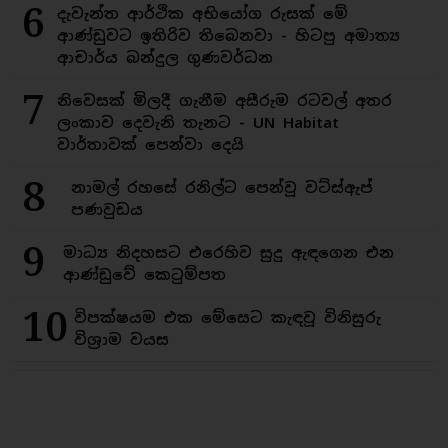
6
දැවැන්ත ආර්ථික අභියෝග රුසක් මේ
ආණ්ඩුවට ඉතිරිව තිබෙනවා - හිටපු අමාත්‍ය
ආචාර්ය බන්දුල ගුණවර්ධන
7
නිවෙසක් මිලදී ගැනීම අසීරුම රටවල් අතර
ලංකාව දෙවැනි තැනට - UN Habitat
වාර්තාවක් පෙන්වා දෙයි
8
නාමල් රහසේ රනිල්ට පෙන්වූ වට්ස්ඇප්
පණවුඩය
9
මාධ්‍ය නිදහසට එරෙහිව සුදු ඇඳගෙන එන
ආණ්ඩුවේ කෙටුම්පත
10
විපක්ෂයම එක මේසෙට කැඳවූ විනිසුරු
විශ්‍රාම වයස