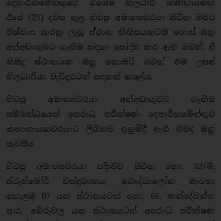
දෙපාර්තමේන්තුවේ විශේෂ නිලධාරි කණ්ඩායමක්
ඊයේ (25) දවස තුළ හිටපු අමාත්‍යවරයා සිටින බවට
විශ්වාස කරනු ලැබූ ස්ථාන කිහිපයකටම ගොස් ඔහු
අත්අඩංගුවට ගැනීම සඳහා සෝදිසි කර ඇති බවත්, ඒ
කිසිදු ස්ථානයක ඔහු නොසිටි බවත් එම උසස්
නිලධාරියා වැඩිදුරටත් සඳහන් කළේය.
හිටපු අමාත්‍යවරයා අත්අඩංගුවට ගැනීම
සම්බන්ධයෙන් අපරාධ පරීක්ෂණ දෙපාර්තමේන්තුව
කතානායකවරයාට ලිඛිතව දැනුම්දී ඇති බවද ඔහු
පැවසීය.
හිටපු අමාත්‍යවරයා පදිංචිව සිටින නො. 22/බී,
ස්ටැන්මෝර් චන්ද්‍රවංකය, බෞද්ධාලෝක මාවත,
කොළඹ 07 යන ස්ථානයටත් නො. 66, කන්දේවත්ත
පාර, බේරුවල යන ස්ථානයටත් අපරාධ පරීක්ෂණ