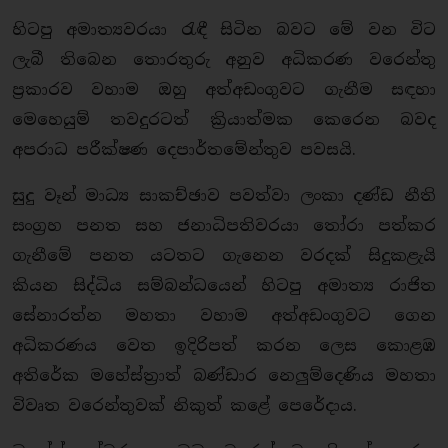
හිටපු අමාත්‍යවරයා රැඳී සිටින බවට මේ වන විට
ලැබී තිබෙන තොරතුරු අනුව අධිකරණ වරෙන්තු
ප්‍රකාරව වහාම ඔහු අත්අඩංගුවට ගැනීම සඳහා
මෙහෙයුම් තවදුරටත් ක්‍රියාත්මක කෙරෙන බවද
අපරාධ පරීක්ෂණ දෙපාර්තමේන්තුව පවසයි.
සුදු වෑන් මාධ්‍ය සාකච්ඡාව පවත්වා ලංකා දණ්ඩ නීති
සංග්‍රහ පනත සහ ජනාධිපතිවරයා තෝරා පත්කර
ගැනීමේ පනත යටතට ගැනෙන වරදක් සිදුකළැයි
කියන සිද්ධිය සම්බන්ධයෙන් හිටපු අමාත්‍ය රාජිත
සේනාරත්න මහතා වහාම අත්අඩංගුවට ගෙන
අධිකරණය වෙත ඉදිරිපත් කරන ලෙස කොළඹ
අතිරේක මහේස්ත්‍රාත් බණ්ඩාර නෙලුම්දෙණිය මහතා
විවෘත වරෙන්තුවක් නිකුත් කළේ පෙරේදාය.