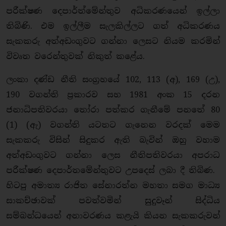
පරීක්ෂණ දෙපාර්ත්මේන්තුව අධිකරණයෙන් ඉල්ලා
තිබිණි. එම ඉල්ලීම සැලකිල්ලට ගත් අධිකරණය
සැකකරු අත්අඩංගුවට ගන්නා ලෙසට නියම කරමින්
විවෘත වරෙන්තුවක් නිකුත් කළේය.
ලංකා දණ්ඩ නීති සංග්‍රහයේ 102, 113 (අ), 169 (උ),
190 වගන්ති ප්‍රකාරව සහ 1981 අංක 15 දරන
ජනාධිපතිවරයා තෝරා පත්කර ගැනීමේ පනතේ 80
(1) (ඇ) වගන්ති යටතට ගැනෙන වරදක් මෙම
සැකකරු විසින් සිදුකර ඇති බැවින් ඔහු වහාම
අත්අඩංගුවට ගන්නා ලෙස නීතිපතිවරයා අපරාධ
පරීක්ෂණ දෙපාර්තමේන්තුවට උපදෙස් ලබා දී තිබිණ.
හිටපු අමාත්‍ය රාජිත සේනාරත්න මහතා සමග මාධ්‍ය
සාකච්ඡාවක් පවත්වමින් සුදුවෑන් සිද්ධිය
සම්බන්ධයෙන් අනාවරණය කළැයි කියන සැකකරුවන්