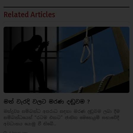
Related Articles
මත් වැරදි වලට මරණ දඬුවම ?
මත්ද්‍රව්‍ය සම්බන්ධ අපරාධ සඳහා මරණ දඬුවම ලබා දීම
සම්බන්ධයෙන් “රටම එකට” ජාතික මෙහෙයුම් සභාවේදී
අවධානය යොමු වී තිබෙි...
6 hours ago