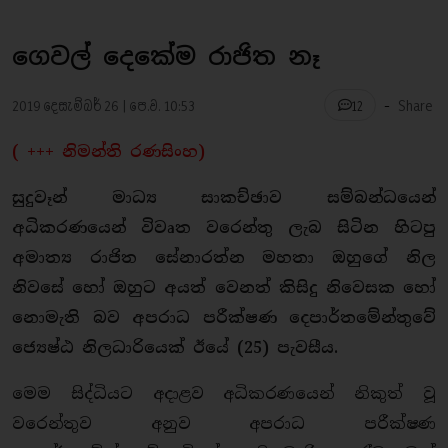
ගෙවල් දෙකේම රාජිත නෑ
-
2019 දෙසැම්බර් 26 | පෙ.ව. 10:53
Share
12
( +++ නිමන්ති රණසිංහ)
සුදුවෑන් මාධ්‍ය සාකච්ඡාව සම්බන්ධයෙන්
අධිකරණයෙන් විවෘත වරෙන්තු ලැබ සිටින හිටපු
අමාත්‍ය රාජිත සේනාරත්න මහතා ඔහුගේ නිල
නිවසේ හෝ ඔහුට අයත් වෙනත් කිසිදු නිවෙසක හෝ
නොමැති බව අපරාධ පරීක්ෂණ දෙපාර්තමේන්තුවේ
ජ්‍යෙෂ්ඨ නිලධාරියෙක් ඊයේ (25) පැවසීය.
මෙම සිද්ධියට අදාළව අධිකරණයෙන් නිකුත් වූ
වරෙන්තුව අනුව අපරාධ පරීක්ෂණ