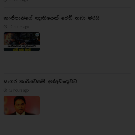
කංජිපානිගේ ඥාතියෙක් වෙඩි තබා මරයි
10 hours ago
සාගර කාරියවසම් අත්අඩංගුවට
13 hours ago