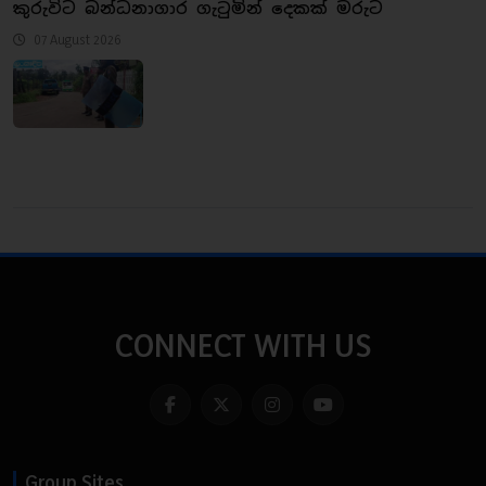
කුරුවිට බන්ධනාගාර ගැටුමින් දෙකක් මරුට
07 August 2026
CONNECT WITH US
Group Sites