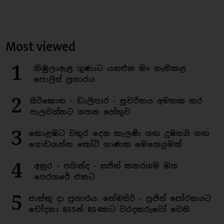
Most viewed
1
කිඹුලාඇළ ගුණාට යනඑන මං නැතිකළ
පොලිස් ප්‍රහාරය
2
සිරිකොත - ඩාලිපාර - සුචරිතය අමතක කර
පැලවත්තට ගහන හේතුව
3
කොළඹට වතුර දෙන කැලණි ගඟ දුෂිතයි ගඟ
ගොඩගන්න කෝටි ගාණක මෙහෙයුමක්
4
අනුර - පහින්ද - සජිත් කතරගම මහ
පෙරහරේ එකට
5
පාස්කු දා ප්‍රහාරය: හේමසිරි - පූජිත් පෝරකයට
චෝදනා 855න් 854කට වරදකරුවෝ වෙති