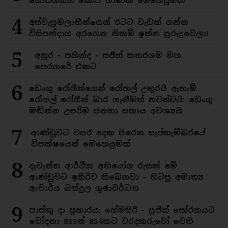
ගොඩගන්න කෝටි ගාණක මෙහෙයුමක්
4
අස්වැසුමලාභීන්ගෙන් රටට වැඩක් ගන්න
විසිපන්දාහ අරගෙන නිකම් ඉන්න පුරුදුවෙලා!
5
අනුර - පහින්ද - සජිත් කතරගම මහ
පෙරහරේ එකට
6
ඩෙංගු රෝගීන්ගෙන් රෝහල් උතුරයි ඇතැම්
රෝහල් රෝගීන් බාර ගැනීමත් නවත්වයි: ඩෙංගු
මඬින්න උපරිම ජනතා සහාය අවශ්‍යයි
7
ආණ්ඩුවට වසර දෙක පිරෙන සැප්තැම්බරයේ
විපක්ෂයෙන් මෙහෙයුමක්
8
දැවැන්ත ආර්ථික අභියෝග රුසක් මේ
ආණ්ඩුවට ඉතිරිව තිබෙනවා - හිටපු අමාත්‍ය
ආචාර්ය බන්දුල ගුණවර්ධන
9
පාස්කු දා ප්‍රහාරය: හේමසිරි - පූජිත් පෝරකයට
චෝදනා 855න් 854කට වරදකරුවෝ වෙති