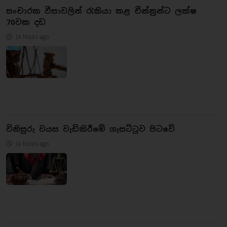
සංචාරක වීසාවලින් රැකියා කළ චීන්නුන්ට ලක්ෂ
70වක දඩ
14 hours ago
විනිසුරු වයස වැඩිකිරීමේ ගැසට්ටුව පිටවේ
14 hours ago