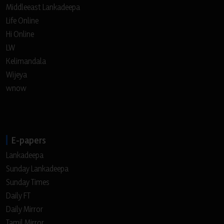
Middleeast Lankadeepa
Life Online
Hi Online
LW
Kelimandala
Wijeya
wnow
E-papers
Lankadeepa
Sunday Lankadeepa
Sunday Times
Daily FT
Daily Mirror
Tamil Mirror