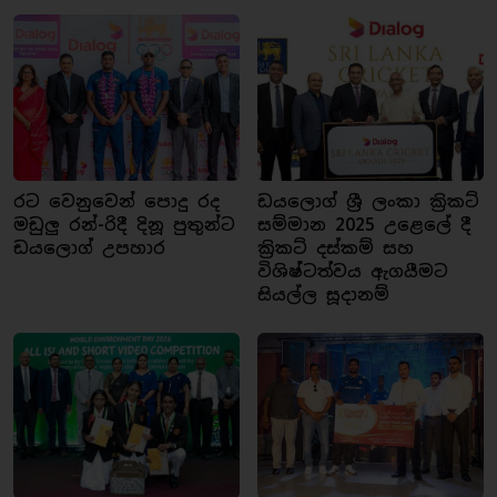
රට වෙනුවෙන් පොදු රද
ඩයලොග් ශ්‍රී ලංකා ක්‍රිකට්
මඩුලු රන්-රිදී දිනූ පුතුන්ට
සම්මාන 2025 උළෙලේ දී
ඩයලොග් උපහාර
ක්‍රිකට් දස්කම් සහ
විශිෂ්ටත්වය ඇගයීමට
සියල්ල සූදානම්