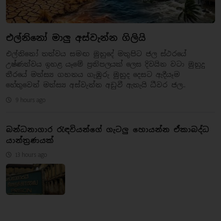
එල්නිනෝ මාලු අස්වැන්න ගිලියි
එල්නිනෝ තත්වය සමඟ මුහුදේ මතුපිට ජල ස්ථරයේ
උෂ්ණත්වය ඉහළ යෑමේ ප්‍රතිපලයක් ලෙස දිවයින වටා මුහුදු
තීරයේ මත්ස්‍ය ගහනය ගැඹුරු මුහුද දෙසට ඇදීයෑම
හේතුවෙන් මත්ස්‍ය අස්වැන්න අඩුවී ඇතැයි ධීවර ජල..
9 hours ago
බන්ධනාගාර රැඳවියන්ගේ ගැටලු හොයන්න ඒකාබද්ධ
යාන්ත්‍රණයක්
13 hours ago