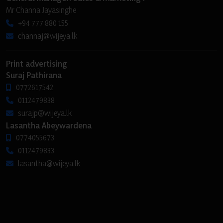
Mr Channa Jayasinghe
+94 777 880 155
channaj@wijeya.lk
Print advertising
Suraj Pathirana
0772617542
0112479838
surajp@wijeya.lk
Lasantha Abeywardena
0774055673
0112479833
lasantha@wijeya.lk