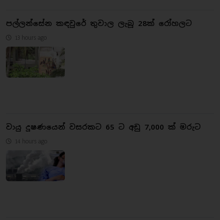
පල්ලන්සේන කඳවුරේ තුවාල ලැබූ 28ක් රෝහලට
13 hours ago
වායු දූෂණයෙන් වසරකට 65 ට අඩු 7,000 ක් මරුට
14 hours ago