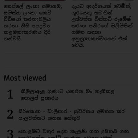
නෙස්ලේ ලංකා සමාගම,
දැයට ආදර්ශයක් වෙමින්,
සමස්ත ලංකා කෙටි
ශූරයෙකු සමඟින්:
වීඩියෝ තරඟාවලිය
උස්වත්ත බිස්කට් රුමේෂ්
හරහා නිසි අපද්‍රව්‍ය
තරංග පතිරගේ ඔලිම්පික්
කළමනාකරණය දිරි
ගමන සඳහා
ගන්වයි
අනුග්‍රාහකත්වයෙන් එක්
වෙයි.
Most viewed
1
කිඹුලාඇළ ගුණාට යනඑන මං නැතිකළ
පොලිස් ප්‍රහාරය
2
සිරිකොත - ඩාලිපාර - සුචරිතය අමතක කර
පැලවත්තට ගහන හේතුව
3
කොළඹට වතුර දෙන කැලණි ගඟ දුෂිතයි ගඟ