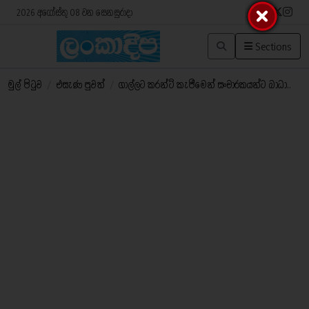
2026 අගෝස්තු 08 වන සෙනසුරාදා
Sections
මුල් පිටුව
/
එසැණ පුවත්
/
ගාල්ලට කරන්ට් කැපීමෙන් සංචාරකයන්ට බාධා..