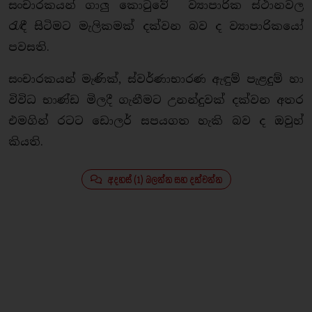
සංචාරකයන් ගාලු කොටුවේ ව්‍යාපාරික ස්ථානවල
රැඳී සිටිමට මැලිකමක් දක්වන බව ද ව්‍යාපාරිකයෝ
පවසති.
සංචාරකයන් මැණික්, ස්වර්ණාභාරණ ඇඳුම් පැළදුම් හා
විවිධ භාණ්ඩ මිලදී ගැනීමට උනන්දුවක් දක්වන අතර
එමගින් රටට ඩොලර් සපයගත හැකි බව ද ඔවුහ්
කියති.
අදහස් (1) බලන්න සහ දක්වන්න