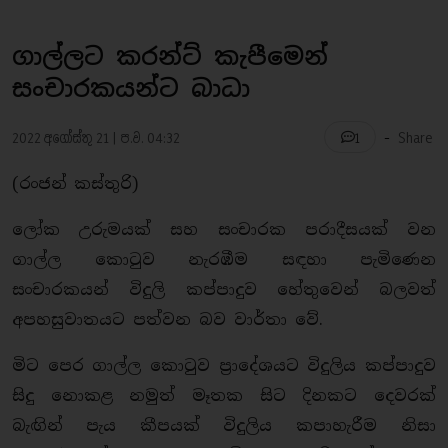
ගාල්ලට කරන්ට් කැපීමෙන්
සංචාරකයන්ට බාධා
-
2022 අගෝස්තු 21 | ප.ව. 04:32
Share
1
(රංජන් කස්තුරි)
ලෝක උරුමයක් සහ සංචාරක පරාදීසයක් වන
ගාල්ල කොටුව නැරඹීම සඳහා පැමිණෙන
සංචාරකයන් විදුලි කප්පාදුව හේතුවෙන් බලවත්
අපහසුවාතයට පත්වන බව වාර්තා වේ.
මිට පෙර ගාල්ල කොටුව ප්‍රාදේශයට විදුලිය කප්පාදුව
සිදු නොකළ නමුත් මෑතක සිට දිනකට දෙවරක්
බැඟින් පැය කීපයක් විදුලිය කපාහැරීම නිසා