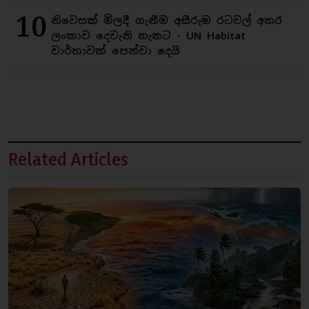
10
නිවෙසක් මිලදී ගැනීම අසීරුම රටවල් අතර
ලංකාව දෙවැනි තැනට - UN Habitat
වාර්තාවක් පෙන්වා දෙයි
Related Articles