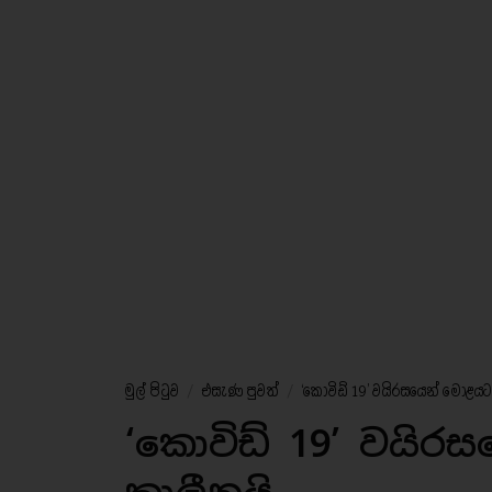
මුල් පිටුව
/
එසැණ පුවත්
/
‘කොවිඩ් 19’ වයිරසයෙන් මොළයට 
‘කොවිඩ් 19’ වයිර