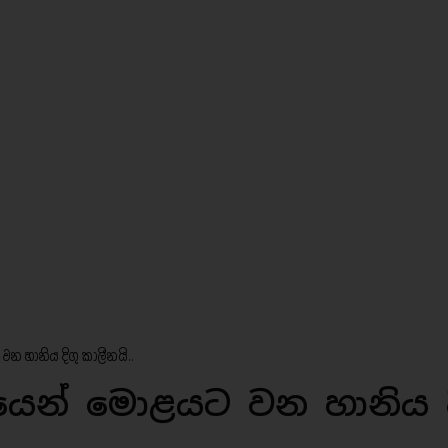
වන හානිය දිගු කාලීනයි..
සයෙන් මොළයට වන හානිය ද