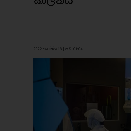
කාලීනයි
2022 අගෝස්තු 18 | ප.ව. 01:04