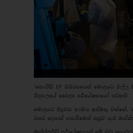
‘කොවිඩ් 19’ වයිරසයෙන් මොළයට එල්ල වන හ
විද්‍යාලයේ වෛද්‍ය පර්යේෂකයෝ පවසති.
මොළයට සිදුවන හානිය ඉස්මතු වන්නේ, 
වසර දෙකක් ගතවීමෙන් පසුව යැයි ඔක්ස්ෆ
ඔක්ස්ෆර්ඩ් පර්යේෂකයන් මේ බව අනාව