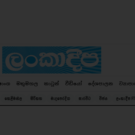
ෂාංග
මතුමහල
කාටූන්
වීඩියෝ
දේශපාලන
ව්‍යාපා
කෙළිමඬල
සිරිකත
මැදපෙරදිග
සාරවිට
විජය
ලංකාදීප FT