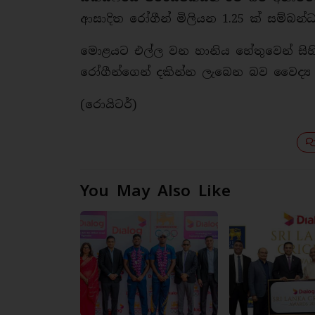
ආසාදිත රෝගීන් මිලියන 1.25 ක් සම්බන්
මොළයට එල්ල වන හානිය හේතුවෙන් සිහිමද
රෝගීන්ගෙන් දකින්න ලැබෙන බව වෛද්‍ය 
(රොයිටර්)
You May Also Like