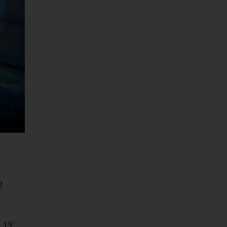
ෝ
19’