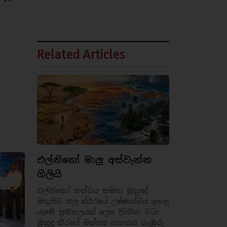
Related Articles
එල්නිනෝ මාලු අස්වැන්න
ගිලියි
එල්නිනෝ තත්වය සමඟ මුහුදේ
මතුපිට ජල ස්ථරයේ උෂ්ණත්වය ඉහළ
යෑමේ ප්‍රතිපලයක් ලෙස දිවයින වටා
මුහුදු තීරයේ මත්ස්‍ය ගහනය ගැඹුරු