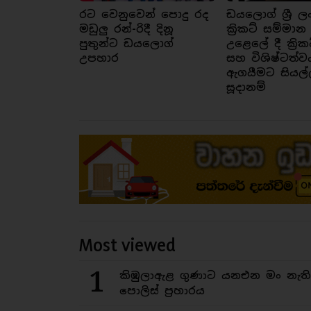
රට වෙනුවෙන් පොදු රද
ඩයලොග් ශ්‍රී ල
මඩුලු රන්-රිදී දිනූ
ක්‍රිකට් සම්මාන
පුතුන්ට ඩයලොග්
උළෙලේ දී ක්‍රික
උපහාර
සහ විශිෂ්ටත්ව
ඇගයීමට සියල්
සූදානම්
Most viewed
1
කිඹුලාඇළ ගුණාට යනඑන මං නැත
පොලිස් ප්‍රහාරය