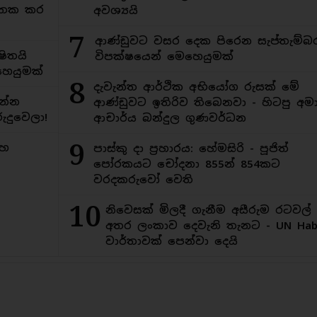
අමතක කර
අවශ්‍යයි
7
ආණ්ඩුවට වසර දෙක පිරෙන සැප්තැම්බ
ිතයි
විපක්ෂයෙන් මෙහෙයුමක්
ෙයුමක්
8
දැවැන්ත ආර්ථික අභියෝග රුසක් මේ
න්න
ආණ්ඩුවට ඉතිරිව තිබෙනවා - හිටපු අමාත
ුදුවෙලා!
ආචාර්ය බන්දුල ගුණවර්ධන
9
මහ
පාස්කු දා ප්‍රහාරය: හේමසිරි - පූජිත්
පෝරකයට චෝදනා 855න් 854කට
වරදකරුවෝ වෙති
10
නිවෙසක් මිලදී ගැනීම අසීරුම රටවල්
අතර ලංකාව දෙවැනි තැනට - UN Habi
වාර්තාවක් පෙන්වා දෙයි