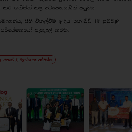
ධ කර ගනිමින් කළ අධ්‍යයනයකින් පසුවය.
ගතිය, සිහි විකල්වීම ආදිය ‘කොවිඩ් 19’ සුවවුණු
පර්යේෂකයෝ පැහැදිලි කරති.
අදහස් (1) බලන්න සහ දක්වන්න