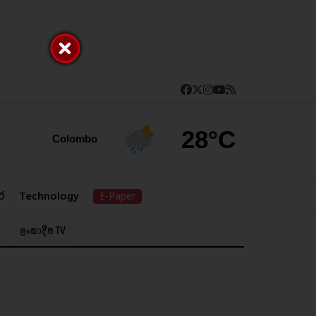
28°C
Colombo
ර
Technology
E-Paper
ලංකාදීප TV