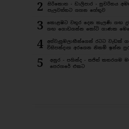
2
සිරිකොත - ඩාලිපාර - සුචරිතය 
පැලවත්තට ගහන හේතුව
3
කොළඹට වතුර දෙන කැලණි ගඟ දුෂ
ගඟ ගොඩගන්න කෝටි ගාණක මෙහ
4
අස්වැසුමලාභීන්ගෙන් රටට වැඩක් ග
විසිපන්දාහ අරගෙන නිකම් ඉන්න පුර
5
අනුර - පහින්ද - සජිත් කතරගම 
පෙරහරේ එකට