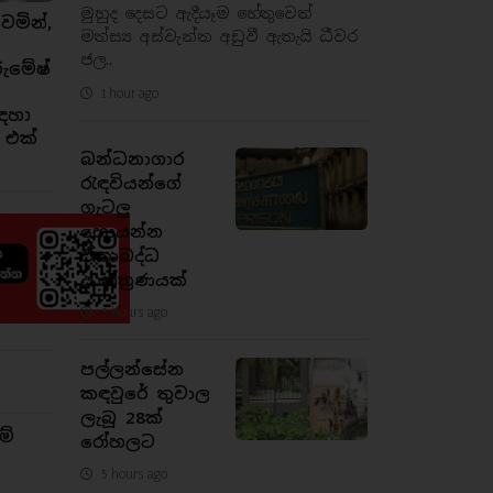
මුහුද දෙසට ඇදීයෑම හේතුවෙන්
ෙමින්,
මත්ස්‍ය අස්වැන්න අඩුවී ඇතැයි ධීවර
ජල..
රුමේෂ්
1 hour ago
ඳහා
 එක්
බන්ධනාගාර
රැඳවියන්ගේ
ගැටලු
හොයන්න
ඒකාබද්ධ
යාන්ත්‍රණයක්
5 hours ago
පල්ලන්සේන
කඳවුරේ තුවාල
ලැබූ 28ක්
ම්
රෝහලට
5 hours ago