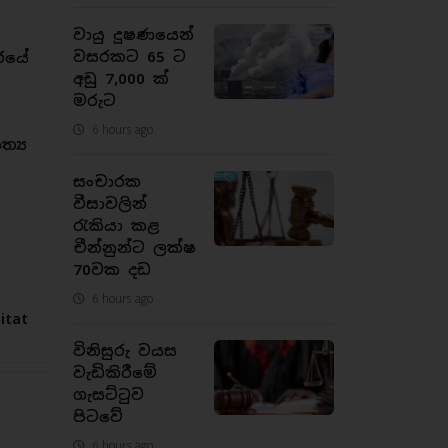
වායු දූෂණයෙන්
වසරකට 65 ට
රයේ
අඩු 7,000 ක්
මරුට
6 hours ago
්‍ය
සංචාරක
වීසාවලින්
රැකියා කළ
චීන්නුන්ට ලක්ෂ
70වක දඩ
6 hours ago
tat
විනිසුරු වයස
වැඩිකිරීමේ
ගැසට්ටුව
පිටවේ
6 hours ago