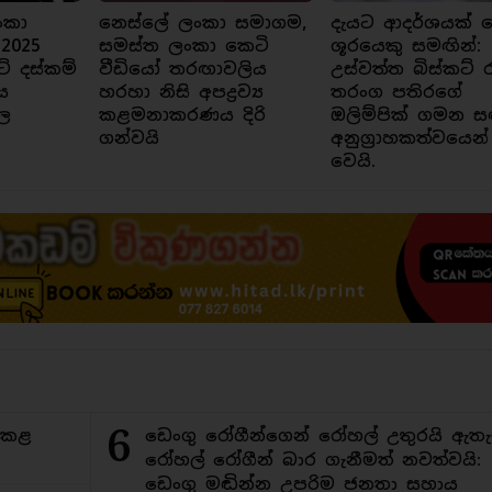
ංකා
නෙස්ලේ ලංකා සමාගම,
දැයට ආදර්ශයක් ව
 2025
සමස්ත ලංකා කෙටි
ශූරයෙකු සමඟින්:
ට් දස්කම්
වීඩියෝ තරඟාවලිය
උස්වත්ත බිස්කට් 
ය
හරහා නිසි අපද්‍රව්‍ය
තරංග පතිරගේ
ල
කළමනාකරණය දිරි
ඔලිම්පික් ගමන ස
ගන්වයි
අනුග්‍රාහකත්වයෙන්
වෙයි.
6
ිකළ
ඩෙංගු රෝගීන්ගෙන් රෝහල් උතුරයි ඇතැ
රෝහල් රෝගීන් බාර ගැනීමත් නවත්වයි:
ඩෙංගු මඬින්න උපරිම ජනතා සහාය