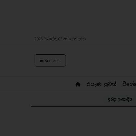
2026 අගෝස්තු 08 වන සෙනසුරාදා
Sections
එසැණ පුවත්
විශේ
ඉරිදා ලංකාදීප