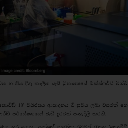
ානිය දිගු කාලීන යැයි බ්‍රිතාන්‍යයේ ඔක්ස්ෆර්ඩ් විශ්ව
‘කොවිඩ් 19’ වයිරසය ආසාදනය වී සුවය ලබා වසරක් හ
ර්ඩ් පර්යේෂකයෝ වැඩි දුරටත් පැහැදිලි කරති.
රණය කර​ ගෙන ඇත්තේ යුරෝපා රටවල් රැසක ‘කොවිඩ් 