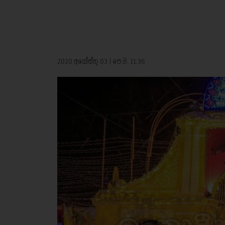
2020 අගෝස්තු 03 | පෙ.ව. 11:36