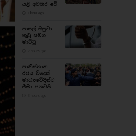
යළි අවහිර වේ
1 hour ago
පාසල් සිසුවා
කුඩු සමග
මාට්ටු
2 hours ago
පාකිස්තාන
රජය විදෙස්
මාධ්‍යවේදීන්ට
සීමා පනවයි
3 hours ago