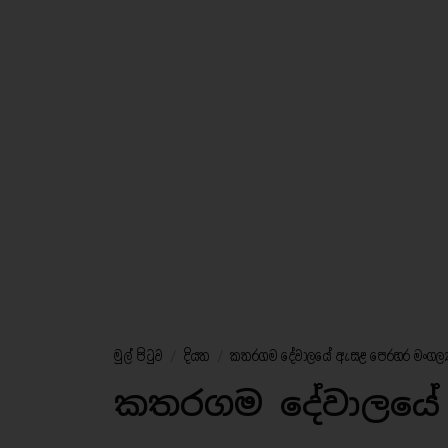
මුල් පිටුව
/
දියත
/
කතරගම දේවාලයේ ඇසළ පෙරහර මංගල්‍ය
කතරගම දේවාලයේ 