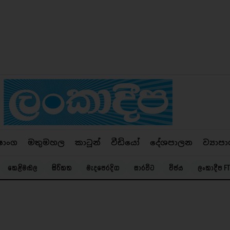
ෂාංග
මතුමහල
කාටූන්
වීඩියෝ
දේශපාලන
ව්‍යාපා
කෙළිමඬල
සිරිකත
මැදපෙරදිග
සාරවිට
විජය
ලංකාදීප FT