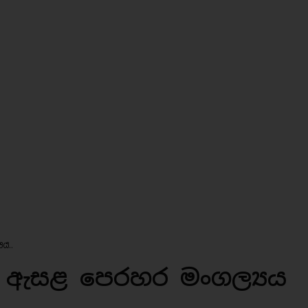
ය..
ඇසළ පෙරහර මංගල්‍යය