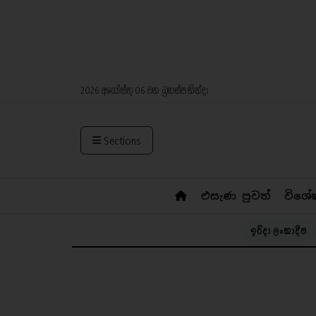
2026 අගෝස්තු 06 වන බ්‍රහස්පතින්දා
Sections
එසැණ පුවත්
විශේ
ඉරිදා ලංකාදීප