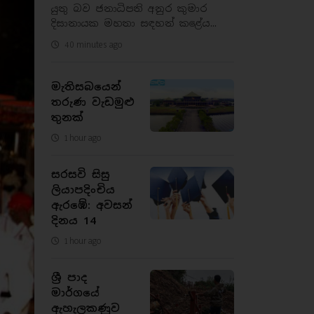
යුතු බව ජනාධිපති අනුර කුමාර
දිසානායක මහතා සඳහන් කළේය...
40 minutes ago
මැතිසබයෙන්
තරුණ වැඩමුළු
තුනක්
1 hour ago
සරසවි සිසු
ලියාපදිංචිය
ඇරඹේ: අවසන්
දිනය 14
1 hour ago
ශ්‍රී පාද
මාර්ගයේ
ඇහැලකණුව