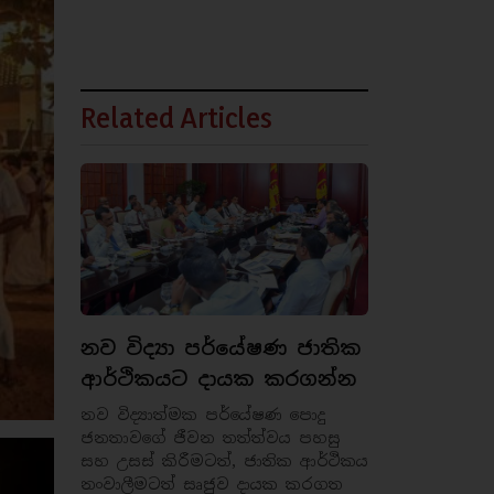
Related Articles
නව විද්‍යා පර්යේෂණ ජාතික
ආර්ථිකයට දායක කරගන්න
නව විද්‍යාත්මක පර්යේෂණ පොදු
ජනතාවගේ ජීවන තත්ත්වය පහසු
සහ උසස් කිරීමටත්, ජාතික ආර්ථිකය
නංවාලීමටත් සෘජුව දායක කරගත