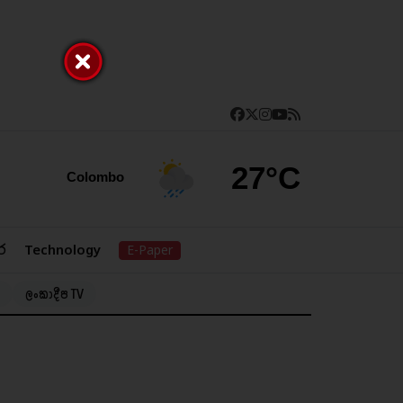
27°C
Colombo
ර
Technology
E-Paper
ලංකාදීප TV