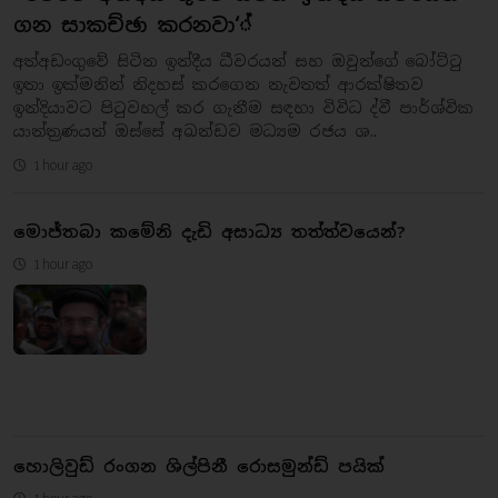
ගන සාකච්ඡා කරනවා‘්
අත්අඩංගුවේ සිටින ඉන්දීය ධීවරයන් සහ ඔවුන්ගේ බෝට්ටු
ඉතා ඉක්මනින් නිදහස් කරගෙන නැවතත් ආරක්ෂිතව
ඉන්දියාවට පිටුවහල් කර ගැනීම සඳහා විවිධ ද්වී පාර්ශ්වික
යාන්ත්‍රණයන් ඔස්සේ අඛන්ඩව මධ්‍යම රජය ශ..
1 hour ago
මොජ්තබා කමේනි දැඩි අසාධ්‍ය තත්ත්වයෙන්?
1 hour ago
හොලිවුඩ් රංගන ශිල්පිනී රොසමුන්ඩ් පයික්