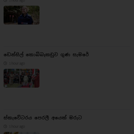
1 hour ago
ඩෙන්සිල් කොබ්බෑකඩුව ගුණ සැමරේ
1 hour ago
ස්කැවේටරය පෙරලී අයෙක් මරුට
1 hour ago