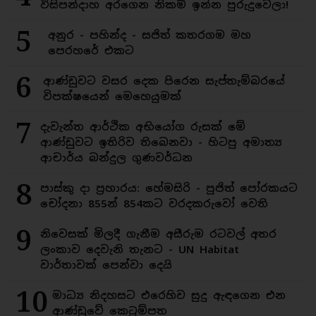
විසිපන්දාහ අරගෙන නිකම් ඉන්න පුරුදුවෙලා!
5
අනුර - පහින්ද - සජිත් කතරගම මහ
පෙරහරේ එකට
6
ආණ්ඩුවට වසර දෙක පිරෙන සැප්තැම්බරයේ
විපක්ෂයෙන් මෙහෙයුමක්
7
දැවැන්ත ආර්ථික අභියෝග රුසක් මේ
ආණ්ඩුවට ඉතිරිව තිබෙනවා - හිටපු අමාත්‍ය
ආචාර්ය බන්දුල ගුණවර්ධන
8
පාස්කු දා ප්‍රහාරය: හේමසිරි - පූජිත් පෝරකයට
චෝදනා 855න් 854කට වරදකරුවෝ වෙති
9
නිවෙසක් මිලදී ගැනීම අසීරුම රටවල් අතර
ලංකාව දෙවැනි තැනට - UN Habitat
වාර්තාවක් පෙන්වා දෙයි
10
මාධ්‍ය නිදහසට එරෙහිව සුදු ඇඳගෙන එන
ආණ්ඩුවේ කෙටුම්පත