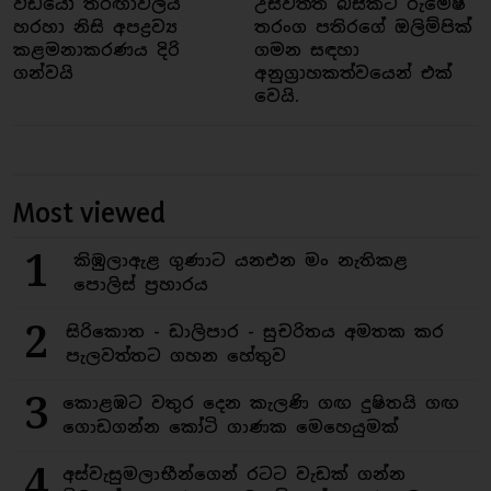
වීඩියෝ තරඟාවලිය
උස්වත්ත බිස්කට් රුමේෂ්
හරහා නිසි අපද්‍රව්‍ය
තරංග පතිරගේ ඔලිම්පික්
කළමනාකරණය දිරි
ගමන සඳහා
ගන්වයි
අනුග්‍රාහකත්වයෙන් එක්
වෙයි.
Most viewed
1
කිඹුලාඇළ ගුණාට යනඑන මං නැතිකළ
පොලිස් ප්‍රහාරය
2
සිරිකොත - ඩාලිපාර - සුචරිතය අමතක කර
පැලවත්තට ගහන හේතුව
3
කොළඹට වතුර දෙන කැලණි ගඟ දුෂිතයි ගඟ
ගොඩගන්න කෝටි ගාණක මෙහෙයුමක්
4
අස්වැසුමලාභීන්ගෙන් රටට වැඩක් ගන්න