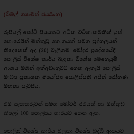
(බිමල් ශ්‍යාමන් ජයසිංහ)
රුපියල් කෝටි සියයකට අධික
වටිනාකමකින් යුත්
හොරෙයින් මත්කුඩු තොගයක් සමග පුද්ගලයන්
තිදෙනෙක් අද (20) වැලිගම, මෝදර ප්‍රදේශයේදී
පොලිස් විශේෂ කාර්ය බළකා විශේෂ මෙහෙයුම්
අංශය මගින් අත්අඩංගුවට ගෙන ඇතැයි පොලිස්
මාධ්‍ය ප්‍රකාශක නියෝජ්‍ය පොලිස්පති අජිත් රෝහණ
මහතා පැවසීය.
එම සැකකරුවන් සමග මෝටර් රථයක් හා මත්කුඩු
කිලෝ 100 පොලිසිය භාරයට ගෙන ඇත.
පොලිස් විශේෂ කාර්ය බලකා විශේෂ බුද්ධි අංශයට