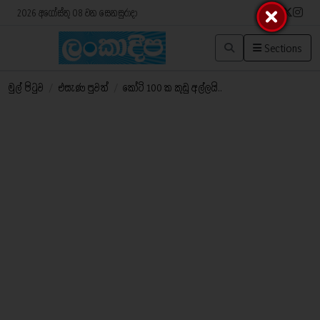
2026 අගෝස්තු 08 වන සෙනසුරාදා
Sections
මුල් පිටුව
/
එසැණ පුවත්
/
කෝටි 100 ක කුඩු අල්ලයි..