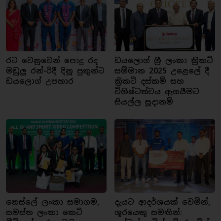
රට වෙනුවෙන් පොදු රද
ඩයලොග් ශ්‍රී ලංකා ක්‍රිකට්
මඩුලු රන්-රිදී දිනූ පුතුන්ට
සම්මාන 2025 උළෙලේ දී
ඩයලොග් උපහාර
ක්‍රිකට් දස්කම් සහ
විශිෂ්ටත්වය ඇගයීමට
සියල්ල සූදානම්
නෙස්ලේ ලංකා සමාගම,
දැයට ආදර්ශයක් වෙමින්,
සමස්ත ලංකා කෙටි
ශූරයෙකු සමඟින්: