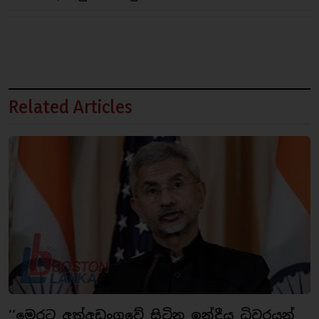
Related Articles
‘‘මෙරට අත්අඩංගුවේ සිටින ඉන්දීය ධිවරයන්