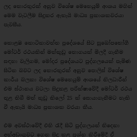
ලද තොරතුරක් අනුව විශේෂ මෙහෙයුම් අංශය මගින්
මෙම වැටලීම සිදුකර ඇතැයි මාධ්‍ය ප්‍රකාශකවරයා
පැවසීය.
කොළඹ කොටිකාවත්ත ප්‍රදේශයේ සිට සුඛෝපභෝගී
මෝටර් රථයකින් මත්කුඩු තොගයක් මිලදී ගැනීම
සඳහා වැලිගම, මෝදර ප්‍රදේශයට පුද්ගලයෙක් පැමිණ
සිටින බවට ලද තොරතුරක් අනුව පොලිස් විශේෂ
කාර්ය බලකා විශේෂ මෙහෙයුම් අංශයේ නිලධාරීන්
එම ස්ථානය වටලා සිදුකළ පරික්ෂාවේදී මෝටර් රථය
තුළ තිබී මත් කුඩු කිලෝ 25 ක් සොයාගැනීමට හැකි
වී ඇතැයි මාධ්‍ය ප්‍රකාශක වරයා කීය.
එම අවස්ථාවේදී එහි රැදී සිටි පුද්ගලයන් තිදෙනා
අත්අඩංගුවට ගෙන සිදු කළ ප්‍රශ්න කිරීමේදී ඒ