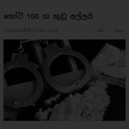
කෝටි 100 ක කුඩු අල්ලයි
-
2020 නොවැම්බර් 20 | ප.ව. 08:08
Share
5