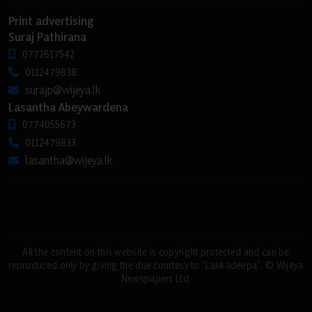
Print advertising
Suraj Pathirana
0772617542
0112479838
surajp@wijeya.lk
Lasantha Abeywardena
0774055673
0112479833
lasantha@wijeya.lk
All the content on this website is copyright protected and can be
reproduced only by giving the due courtesy to “Lankadeepa”. © Wijeya
Newspapers Ltd.