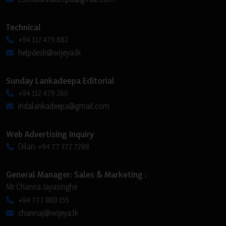
Technical
+94 112 479 882
helpdesk@wijeya.lk
Sunday Lankadeepa Editorial
+94 112 479 260
iridalankadeepa@gmail.com
Web Advertising Inquiry
Dilan: +94 77 372 7288
General Manager: Sales & Marketing :
Mr Channa Jayasinghe
+94 777 880 155
channaj@wijeya.lk