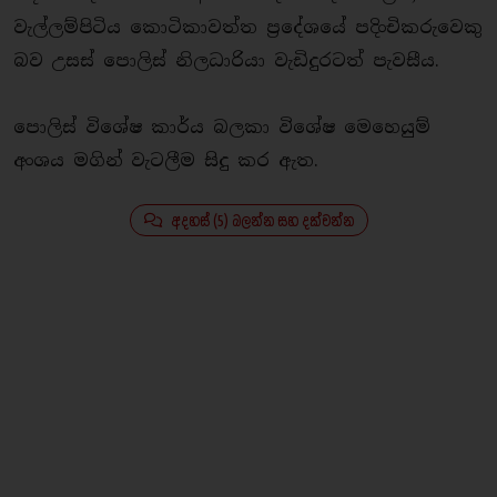
වැල්ලම්පිටිය කොටිකාවත්ත ප්‍රදේශයේ පදිංචිකරුවෙකු
බව උසස් පොලිස් නිලධාරියා වැඩිදුරටත් පැවසීය.
පොලිස් විශේෂ කාර්ය බලකා විශේෂ මෙහෙයුම්
අංශය මගින් වැටලීම සිදු කර ඇත.
අදහස් (5) බලන්න සහ දක්වන්න