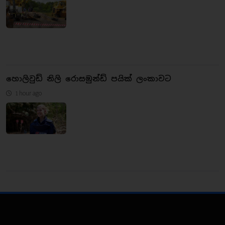
හොලිවුඩ් නිලි රොසමුන්ඩ් පයික් ලංකාවට
1 hour ago