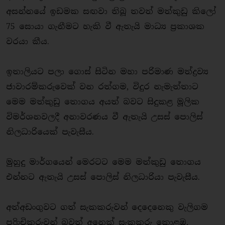
අසන්නයේ ඉඩමක සඟවා තිබූ තවත් මත්කුඩු කිලෝ
75 සොයා ගැනීමට හැකි වී ඇතැයි මාධ්‍ය ප්‍රකාශක
වරයා කීය.
ඉතාලියට පලා ගොස් සිටින මහා පරිමාණ මත්ද්‍රව්‍ය
ජාවාරම්කරුවෙක් වන රත්ගම, විදුර නැමැත්තාට
මෙම මත්කුඩු තොගය අයත් බවට සිදුකළ මූලික
විමර්ශනවලදී අනාවරණය වී ඇතැයි උසස් පොලිස්
නිලධාරියෙක් පැවැසීය.
මුහුදු මාර්ගයෙන් මෙරටට මෙම මත්කුඩු තොගය
එන්නට ඇතැයි උසස් පොලිස් නිලධාරියා පැවැසීය.
අත්අඩංගුවට ගත් සැකකරුවන් දෙදෙනෙකු වැලිගම
පදිංචිකරුවන් බවත් අනෙක් සැකකරු කොළඹ,