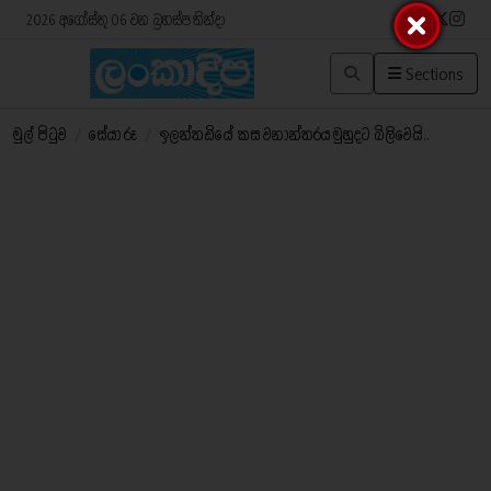
2026 අගෝස්තු 06 වන බ්‍රහස්පතින්දා
Sections
මුල් පිටුව
/
සේයා රූ
/
ඉලන්තඩියේ කස වනාන්තරය මුහුදට බිලිවෙයි..