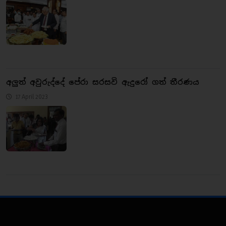
අලුත් අවුරුද්දේ පේරා සරසවි ඇදුරෝ ගත් තීරණය
17 April 2023