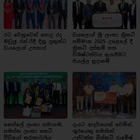
රට වෙනුවෙන් පොදු රද
ඩයලොග් ශ්‍රී ලංකා ක්‍රිකට්
මඩුලු රන්-රිදී දිනූ පුතුන්ට
සම්මාන 2025 උළෙලේ දී
ඩයලොග් උපහාර
ක්‍රිකට් දස්කම් සහ
විශිෂ්ටත්වය ඇගයීමට
සියල්ල සූදානම්
නෙස්ලේ ලංකා සමාගම,
දැයට ආදර්ශයක් වෙමින්,
සමස්ත ලංකා කෙටි
ශූරයෙකු සමඟින්:
වීඩියෝ තරඟාවලිය
උස්වත්ත බිස්කට් රුමේෂ්