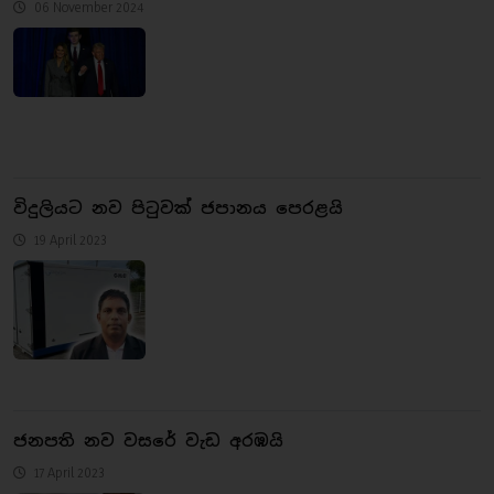
06 November 2024
විදුලියට නව පිටුවක් ජපානය පෙරළයි
19 April 2023
ජනපති නව වසරේ වැඩ අරඹයි
17 April 2023