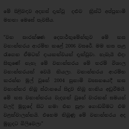
මේ පිළිබඳව අදහස් දැක්වු දළුව ක්‍රිස්ටි අප්පුහාමි
මහතා මෙසේ පැවසීය.
“වන සංරක්ෂණ දෙපාර්තුමේන්තුව මේ කස
වනාන්තරය ආරම්භ කළේ 2006 වසරේ. මම කස පැළ
රැගෙන ඒමටත් දායකත්වයත් දැක්වුවා. හැබැයි එදා
සිතුණේ නැහැ මේ වනාන්තරය මේ තරම් විශාල
වනාන්තරයක් වෙයි කියලා. වනාන්තරය ආරම්භ
කරන්න මුල් වුනේ 2004 සුනාමි ව්‍යසනයෙදී කස
වනාන්තර තිබූ ස්ථානයේ සිදුව තිබු හානිය අඩුවීමයි.
මේ කස වනාන්තරය වැදගත් වුනේ වාරකන් සමයන්
වලදි මුහුදේ සිට හමා එන සුළං ගොඩබිමට එම
වළක්වාලන්නයි. එහෙම තිබුණු මේ වනාන්තරය අද
මුහුදට බිලිවෙලා”