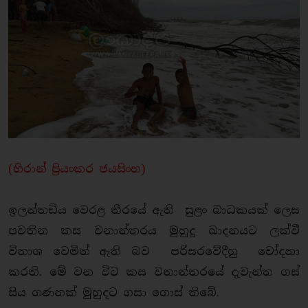
(හිරාන් ප්‍රියංකර ජයසිංහ)
ඉලන්තඩිය වෙරළ තීරයේ ඇති සුළං බාධකයක් ලෙස
පවතින කස වනාන්තරය මුහුදු ඛාදනයට ලක්වී
විනාශ වෙමින් ඇති බව පරිසරවේදීහු චෝදනා
කරති. මේ වන විට කස වනාන්තරයේ දැවැන්ත ගස්
සිය ගණනක් මුහුදට ගසා ගොස් තිබේ.