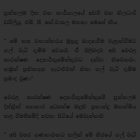
පුත්තලම දිසා වන කාර්යාලයේ අඩවි වන නිලධාරි
ඩබ්ලියු. එම්. සී. කේ.වාසල මහතා මෙසේ කීය.
“ මේ කස වනාන්තරය මුහුදු ඛාදනවීම වැළැක්වීමට
ගල් වැටි දැමීම අවශයි. ඒ පිළිබදව අපි වෙරළ
සංරක්ෂණ දෙපාර්තුමේන්තුවට දන්වා තිබෙනවා.
නමුත් ප්‍රතිපාදන ගැටළුවක් නිසා ගල් වැටි දැමීම
ප්‍රමාද වුණා”
වෙරළ සංරක්ෂණ දෙපාර්තුමේන්තුවේ පුත්තලම
දිස්ත්‍රික් සහකාර අධ්‍යක්ෂ මදුනි ප්‍රනාන්දු මහත්මිය
කළ විමසීමේදි පවසා සිටියේ මෙවැන්නකි.
“ අපි වසර ගණනාවකට කලින් මේ තීරයේ ගල් වැටි