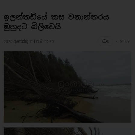
ඉලන්තඩියේ කස වනාන්තරය
මුහුදට බිලිවෙයි
-
2020 අගෝස්තු 11 | ප.ව. 01:39
Share
6