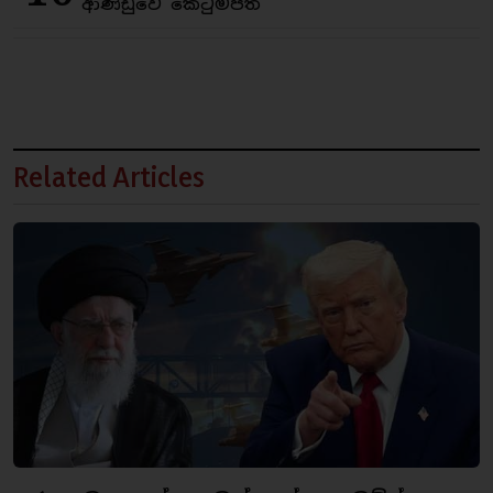
ආණ්ඩුවේ කෙටුම්පත
Related Articles