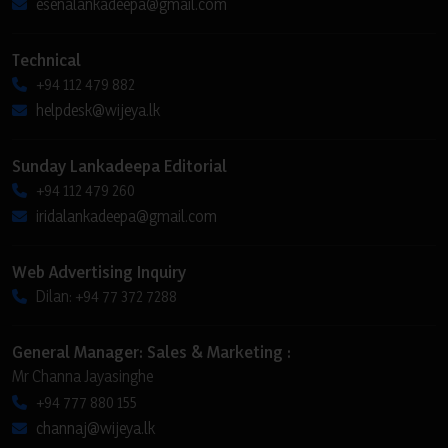
esenalankadeepa@gmail.com
Technical
+94 112 479 882
helpdesk@wijeya.lk
Sunday Lankadeepa Editorial
+94 112 479 260
iridalankadeepa@gmail.com
Web Advertising Inquiry
Dilan: +94 77 372 7288
General Manager: Sales & Marketing :
Mr Channa Jayasinghe
+94 777 880 155
channaj@wijeya.lk