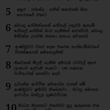
5
අනුර - පහින්ද - සජිත් කතරගම මහ
පෙරහරේ එකට
6
ඩෙංගු රෝගීන්ගෙන් රෝහල් උතුරයි ඇතැම්
රෝහල් රෝගීන් බාර ගැනීමත් නවත්වයි: ඩෙංගු
මඬින්න උපරිම ජනතා සහාය අවශ්‍යයි
7
ආණ්ඩුවට වසර දෙක පිරෙන සැප්තැම්බරයේ
විපක්ෂයෙන් මෙහෙයුමක්
8
නිවෙසක් මිලදී ගැනීම අසීරුම රටවල් අතර
ලංකාව දෙවැනි තැනට - UN Habitat
වාර්තාවක් පෙන්වා දෙයි
9
දැවැන්ත ආර්ථික අභියෝග රුසක් මේ
ආණ්ඩුවට ඉතිරිව තිබෙනවා - හිටපු අමාත්‍ය
ආචාර්ය බන්දුල ගුණවර්ධන
10
මාධ්‍ය නිදහසට එරෙහිව සුදු ඇඳගෙන එන