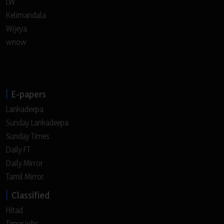
LW
Kelimandala
Wijeya
wnow
E-papers
Lankadeepa
Sunday Lankadeepa
Sunday Times
Daily FT
Daily Mirror
Tamil Mirror
Classified
Hitad
Timesjobs