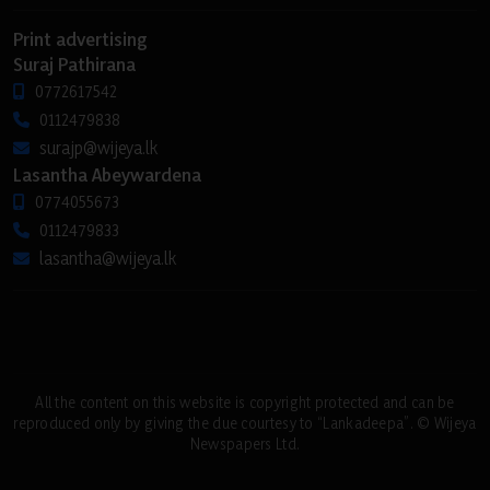
Print advertising
Suraj Pathirana
0772617542
0112479838
surajp@wijeya.lk
Lasantha Abeywardena
0774055673
0112479833
lasantha@wijeya.lk
All the content on this website is copyright protected and can be
reproduced only by giving the due courtesy to “Lankadeepa”. © Wijeya
Newspapers Ltd.