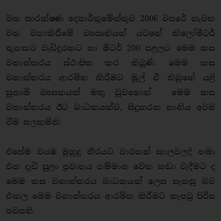
වන සංරක්ෂණ දෙපාර්තුමේන්තුව 2006 වසරේ නැවත
වන වගාකිරීමේ ව්‍යපෘතියක් යටතේ කිලෝමීටර්
තුනකට වැඩිදුරකට හා මීටර් 200 පළලට මෙම කස
වනාන්තරය ස්ථාපිත කර තිබුණි. මෙම කස
වනාන්තරය ආරම්භ කිරීමට මුල් වී තිබුනේ යළි
සුනාමි ව්‍යසනයක් මතු වුවහොත් මෙම කස
වනාන්තරය ඊට බාධකයක්ව, සිදුකරන හානිය අවම
වීම සලකමිනි.
එසේම වයඹ මුහුදු තීරයට වාරකන් කාලවලදි හමා
එන දැඩි සුළං ප්‍රවාහය ගම්මාන වෙත කඩා වැදීමට ද
මෙම කස වනාන්තරය බාධකයක් ලෙස සැකසු බව
එකල මෙම වනාන්තරය ආරම්භ කිරීමට කැපවු පිරිස
පවසති.