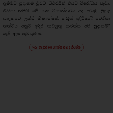
දැමීමට සුදානම් වුවිට ධීවරයින් එයට විරෝධය පෑවා.
එනිසා තමයි මේ කස වනාන්තරය අද දරුණු මුහුදු
ඛාදනයට ලක්වී තිබෙන්නේ. නමුත් ඉදිරියේදි පවතින
තත්වය අනුව ඉදිරි කටයුතු කරන්න අපි සුදානම්”
යැයි ඇය පැවසුවාය.
අදහස් (6) බලන්න සහ දක්වන්න