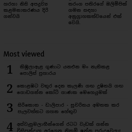
හරහා නිසි අපද්‍රව්‍ය
තරංග පතිරගේ ඔලිම්පික්
කළමනාකරණය දිරි
ගමන සඳහා
ගන්වයි
අනුග්‍රාහකත්වයෙන් එක්
වෙයි.
Most viewed
1
කිඹුලාඇළ ගුණාට යනඑන මං නැතිකළ
පොලිස් ප්‍රහාරය
2
කොළඹට වතුර දෙන කැලණි ගඟ දුෂිතයි ගඟ
ගොඩගන්න කෝටි ගාණක මෙහෙයුමක්
3
සිරිකොත - ඩාලිපාර - සුචරිතය අමතක කර
පැලවත්තට ගහන හේතුව
4
අස්වැසුමලාභීන්ගෙන් රටට වැඩක් ගන්න
විසිපන්දාහ අරගෙන නිකම් ඉන්න පුරුදුවෙලා!