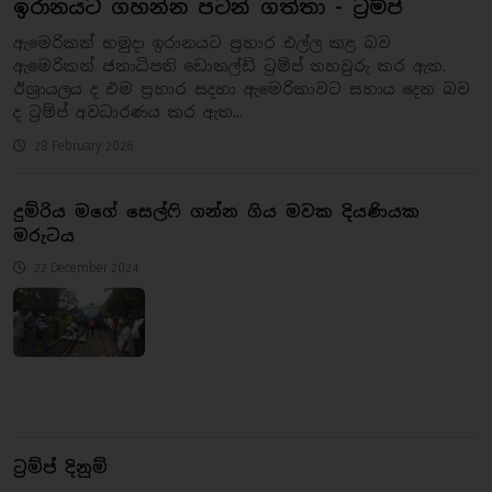
ඉරානයට ගහන්න පටන් ගත්තා - ට්‍රම්ප්
ඇමෙරිකන් හමුදා ඉරානයට ප්‍රහාර එල්ල කළ බව
ඇමෙරිකන් ජනාධිපති ඩොනල්ඩ් ට්‍රම්ප් තහවුරු කර ඇත.
ඊශ්‍රායලය ද එම ප්‍රහාර සදහා ඇමෙරිකාවට සහාය දෙන බව
ද ට්‍රම්ප් අවධාරණය කර ඇත...
28 February 2026
දුම්රිය මගේ සෙල්ෆි ගන්න ගිය මවක දියණියක
මරුටය
22 December 2024
ට්‍රම්ප් දිනුම්