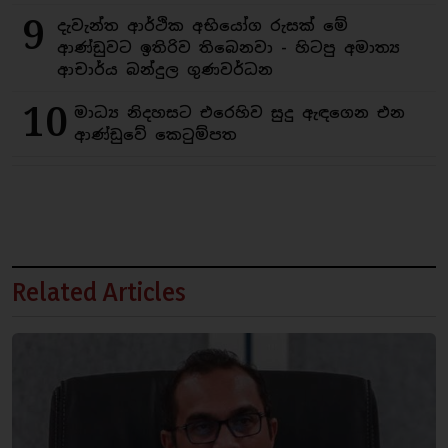
9
දැවැන්ත ආර්ථික අභියෝග රුසක් මේ
ආණ්ඩුවට ඉතිරිව තිබෙනවා - හිටපු අමාත්‍ය
ආචාර්ය බන්දුල ගුණවර්ධන
10
මාධ්‍ය නිදහසට එරෙහිව සුදු ඇඳගෙන එන
ආණ්ඩුවේ කෙටුම්පත
Related Articles