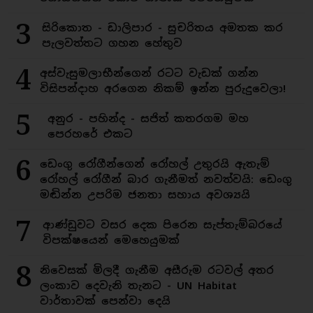
3
සිරිකොත - ඩාලිපාර - සුචරිතය අමතක කර
පැලවත්තට ගහන හේතුව
4
අස්වැසුමලාභීන්ගෙන් රටට වැඩක් ගන්න
විසිපන්දාහ අරගෙන නිකම් ඉන්න පුරුදුවෙලා!
5
අනුර - පහින්ද - සජිත් කතරගම මහ
පෙරහරේ එකට
6
ඩෙංගු රෝගීන්ගෙන් රෝහල් උතුරයි ඇතැම්
රෝහල් රෝගීන් බාර ගැනීමත් නවත්වයි: ඩෙංගු
මඬින්න උපරිම ජනතා සහාය අවශ්‍යයි
7
ආණ්ඩුවට වසර දෙක පිරෙන සැප්තැම්බරයේ
විපක්ෂයෙන් මෙහෙයුමක්
8
නිවෙසක් මිලදී ගැනීම අසීරුම රටවල් අතර
ලංකාව දෙවැනි තැනට - UN Habitat
වාර්තාවක් පෙන්වා දෙයි