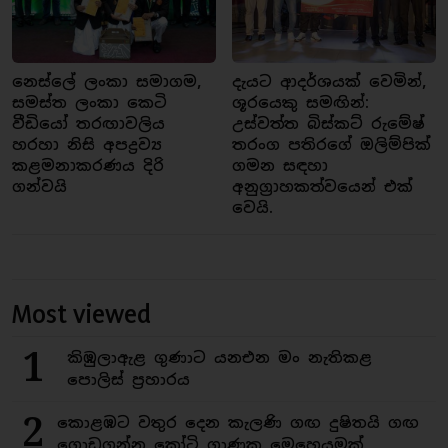
නෙස්ලේ ලංකා සමාගම,
දැයට ආදර්ශයක් වෙමින්,
සමස්ත ලංකා කෙටි
ශූරයෙකු සමඟින්:
වීඩියෝ තරඟාවලිය
උස්වත්ත බිස්කට් රුමේෂ්
හරහා නිසි අපද්‍රව්‍ය
තරංග පතිරගේ ඔලිම්පික්
කළමනාකරණය දිරි
ගමන සඳහා
ගන්වයි
අනුග්‍රාහකත්වයෙන් එක්
වෙයි.
Most viewed
1
කිඹුලාඇළ ගුණාට යනඑන මං නැතිකළ
පොලිස් ප්‍රහාරය
2
කොළඹට වතුර දෙන කැලණි ගඟ දුෂිතයි ගඟ
ගොඩගන්න කෝටි ගාණක මෙහෙයුමක්