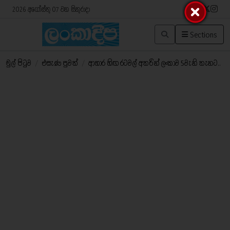
2026 අගෝස්තු 07 වන සිකුරාදා
Sections
මුල් පිටුව
/
එසැණ පුවත්
/
ආහාර හිඟ රටවල් අතරින් ලංකාව 5වැනි තැනට..