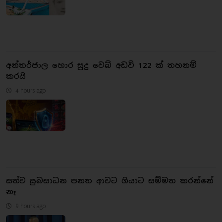
අන්තර්ජාල හොර සූදු වෙබ් අඩවි 122 ක් තහනම්
කරයි
4 hours ago
සත්ව සුබසාධන පනත ආවට ගියාට සම්මත කරන්නේ
නෑ
9 hours ago