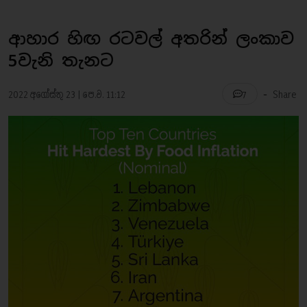
ආහාර හිඟ රටවල් අතරින් ලංකාව
5වැනි තැනට
-
2022 අගෝස්තු 23 | පෙ.ව. 11:12
Share
7