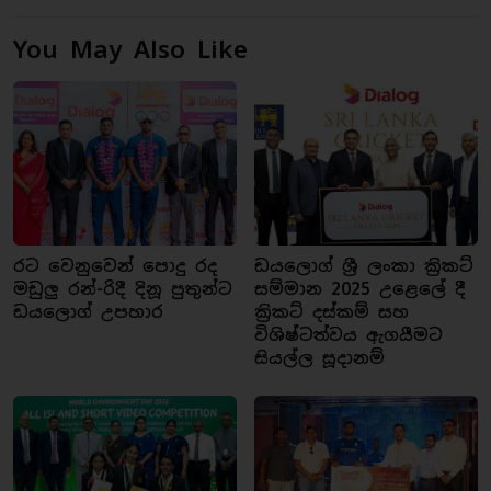
You May Also Like
රට වෙනුවෙන් පොදු රද
ඩයලොග් ශ්‍රී ලංකා ක්‍රිකට්
මඩුලු රන්-රිදී දිනූ පුතුන්ට
සම්මාන 2025 උළෙලේ දී
ඩයලොග් උපහාර
ක්‍රිකට් දස්කම් සහ
විශිෂ්ටත්වය ඇගයීමට
සියල්ල සූදානම්