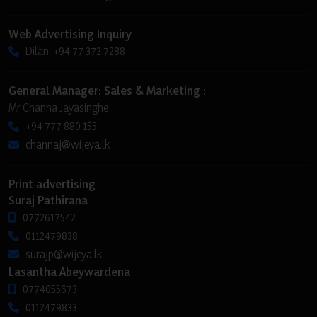
Web Advertising Inquiry
Dilan: +94 77 372 7288
General Manager: Sales & Marketing :
Mr Channa Jayasinghe
+94 777 880 155
channaj@wijeya.lk
Print advertising
Suraj Pathirana
0772617542
0112479838
surajp@wijeya.lk
Lasantha Abeywardena
0774055673
0112479833