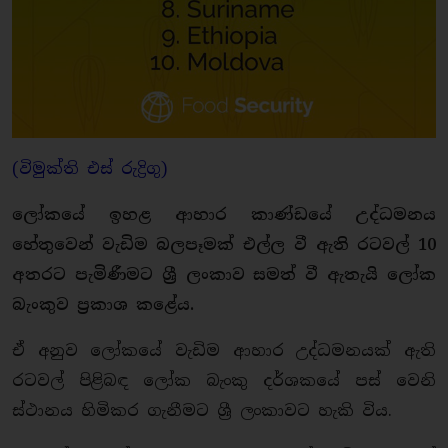
(විමුක්ති එස් රුද්‍රිගු)
ලෝකයේ ඉහළ ආහාර කාණ්ඩයේ උද්ධමනය
හේතුවෙන් වැඩිම බලපෑමක් එල්ල වී ඇති රටවල් 10
අතරට පැමිණීමට ශ්‍රී ලංකාව සමත් වී ඇතැයි ලෝක
බැංකුව ප්‍රකාශ කළේය.
ඒ අනුව ලෝකයේ වැඩිම ආහාර උද්ධමනයක් ඇති
රටවල් පිළිබඳ ලෝක බැංකු දර්ශකයේ පස් වෙනි
ස්ථානය හිමිකර ගැනීමට ශ්‍රී ලංකාවට හැකි විය.