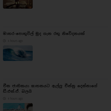
මාතර-පොතුවිල් මූද ගැන රතු නිවේදනයක්
4 hours ago
චීන ජාතිකයා ඝාතනයට ඇල්ලු චීන්නු දෙන්නාගේ
ඩී.එන්.ඒ. බලයි
4 hours ago