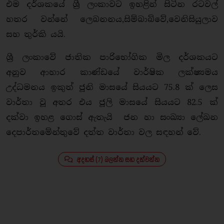
එම දර්ශකයේ ශ්‍රී ලංකාවට ඉහළින් සිටින රටවල්
හතර වන්නේ ලෙබනනය,සිම්බාබ්වේ,වෙනිසියුලාව
සහ තුර්කි යයි.
ශ්‍රී ලංකාවේ ජාතික පාරිභෝගික මිල දර්ශකයට
අනුව ආහාර කාණ්ඩයේ වාර්ෂික ලක්ෂ්‍යමය
උද්ධමනය ඉකුත් ජූනි මාසයේ සියයට 75.8 ක් ලෙස
වාර්තා වූ අතර එය ජූලි මාසයේ සියයට 82.5 ක්
දක්වා ඉහළ ගොස් ඇතැයි ජන හා සංඛ්‍යා ලේඛන
දෙපාර්තමේන්තුවේ දත්ත වාර්තා වල සඳහන් වේ.
අදහස් (7) බලන්න සහ දක්වන්න