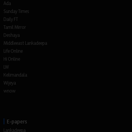
Ada
Sunday Times
Daily FT
Tamil Mirror
Deshaya
Middleeast Lankadeepa
Life Online
Hi Online
LW
Kelimandala
Wijeya
wnow
E-papers
Lankadeepa