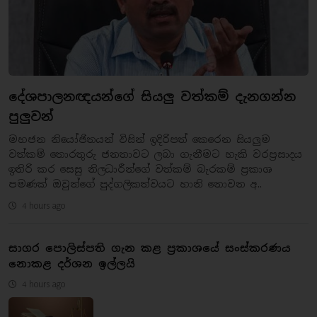
දේශපාලනඥයන්ගේ සියලු වත්කම් දැනගන්න
පුලුවන්
මහජන නියෝජිතයන් විසින් ඉදිරිපත් කෙරෙන සියලුම
වත්කම් තොරතුරු ජනතාවට ලබා ගැනීමට හැකි වරප්‍රසාදය
ඉතිරි කර සෙසු නිලධාරීන්ගේ වත්කම් බැරකම් ප්‍රකාශ
පමණක් ඔවුන්ගේ පුද්ගලිකත්වයට හානි නොවන අ..
4 hours ago
සාගර පොලිස්පති ගැන කළ ප්‍රකාශයේ සංස්කරණය
නොකළ දර්ශන ඉල්ලයි
4 hours ago