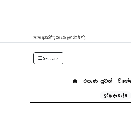
2026 අගෝස්තු 06 වන බ්‍රහස්පතින්දා
Sections
එසැණ පුවත්
විශේ
ඉරිදා ලංකාදීප