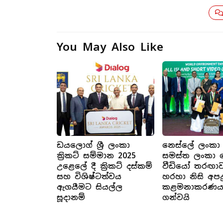
You May Also Like
ඩයලොග් ශ්‍රී ලංකා
නෙස්ලේ ලංකා
ක්‍රිකට් සම්මාන 2025
සමස්ත ලංකා 
උළෙලේ දී ක්‍රිකට් දස්කම්
වීඩියෝ තරඟා
සහ විශිෂ්ටත්වය
හරහා නිසි අපද්‍ර
ඇගයීමට සියල්ල
කළමනාකරණය ද
සූදානම්
ගන්වයි