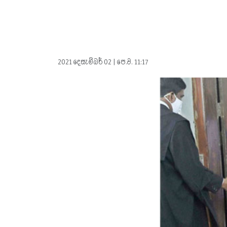
2021 දෙසැම්බර් 02 | පෙ.ව. 11:17