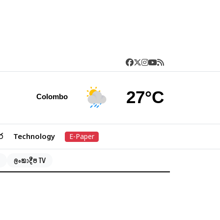
27°C
Colombo
ර
Technology
E-Paper
ලංකාදීප TV