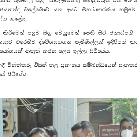
හිව පැමිණිලි කළ පාර්ලිමේන්තු මන්ත්‍රීවරුන් වන ම
ාමිණි ජයනන්ද වලේබොඩ යන අයට මහාධිකරණය හමුවේ
යෝග කළේය.
කිරිමෙන් පසුව ඔහු වෙනුවෙන් පෙනී සිටි ජනාධිපති
යාට එරෙහිව ද්වේශසහගත පැමිණිල්ලක් ඉදිරිපත් ක
යෝගයක් නිකුත් කරන ලෙස ඉල්ලා සිටියේය.
වකදී විත්තිකරු විසින් කළ ප්‍රකාශය සම්බන්ධයෙන් සැකක
 සිටියේය.