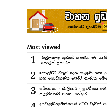
Most viewed
1
කිඹුලාඇළ ගුණාට යනඑන මං නැත
පොලිස් ප්‍රහාරය
2
කොළඹට වතුර දෙන කැලණි ගඟ දුෂ
ගඟ ගොඩගන්න කෝටි ගාණක මෙහ
3
සිරිකොත - ඩාලිපාර - සුචරිතය 
පැලවත්තට ගහන හේතුව
4
අස්වැසුමලාභීන්ගෙන් රටට වැඩක් ග