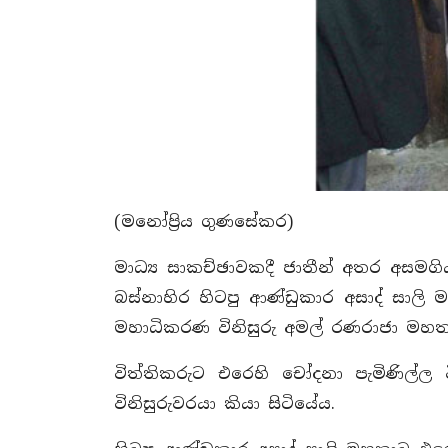
(මනෝප්‍රිය ගුණසේකර)
මාධ්‍ය සාකච්ඡාවකදී ජාතීන් අතර අසම
බස්නාහිර හිටපු ආණ්ඩුකාර අසාද් සාලි
මහාධිකරණ විනිසුරු අමල් රණරාජා මහ
විත්තිකරුට එරෙහි චෝදනා පැමිණිල්
විනිසුරුවරයා කියා සිටියේය.