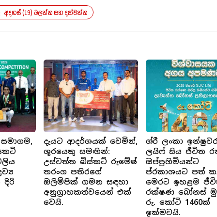
අදහස් (19) බලන්න සහ දක්වන්න
 සමාගම,
දැයට ආදර්ශයක් වෙමින්,
ශ්රී ලංකා ඉන්ෂුවර
කෙටි
ශූරයෙකු සමඟින්:
ලයිෆ් සිය ජීවිත 
වලිය
උස්වත්ත බිස්කට් රුමේෂ්
ඔප්පුහිමියන්ට
ව්‍ය
තරංග පතිරගේ
ප්රකාශයට පත් 
ිරි
ඔලිම්පික් ගමන සඳහා
මෙරට ඉහළම ජීව
අනුග්‍රාහකත්වයෙන් එක්
රක්ෂණ බෝනස් ම
වෙයි.
රු. කෝටි 1460ක්
ඉක්මවයි.