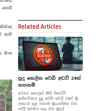
ොහොමඩ්
 පෙනී
Related Articles
 නීතිඥ
ර ඇති
රු මාස
සූදු කෙළින වෙබ් අඩවි 24ක්
තහනම්
අවසර නොලත් නීති විරෝධී
අන්තර්ජාල සූදු වෙබ් අඩවි 24ක් ශ්‍රී
ලංකාව තුළ වහාම ක්‍රියාත්මක වන
පරිදී අවහිර කළ බව මුදල්