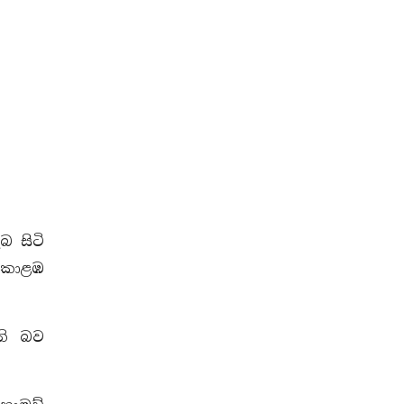
 සිටි
ට කොළඹ
ති බව