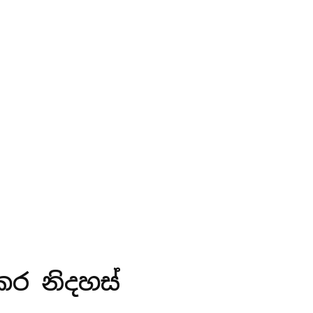
 කර නිදහස්