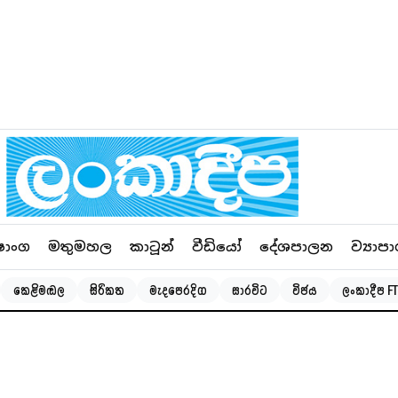
ෂාංග
මතුමහල
කාටූන්
වීඩියෝ
දේශපාලන
ව්‍යාපා
කෙළිමඬල
සිරිකත
මැදපෙරදිග
සාරවිට
විජය
ලංකාදීප FT