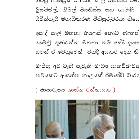
හිටපු ආණ්ඩුකාර අසාද් සාලි මහතාට එරෙ
මුසම්මිල්, නිමල් පියතිස්ස සහ ග
සිටින්නැයි
මහාධිකරණ විනිසුරුවරයා නි
අසාද් සාලි මහතා නිදොස් කොට නිදහස් 
මෛත්‍රි ගුණරත්න මහතා තම සේවාදායක
බවත් ඒ වෙනුවෙන් වන්දි අයකර දෙන නි
මාර්තු අට වැනි පැවැති මාධ්‍ය සාකච්ඡා
නවයකට ආසන්න කාලයක් රිමාන්ඩ් බාරයේ
( ඡායාරුපය
ශාන්ත රත්නායක )