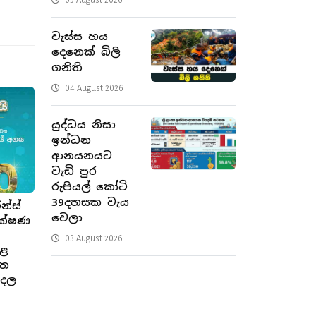
වැස්ස හය
දෙනෙක් බිලි
ගනිති
04 August 2026
යුද්ධය නිසා
ඉන්ධන
ආනයනයට
වැඩි පුර
රුපියල් කෝටි
39දහසක වැය
න්ස්
වෙලා
රක්ෂණ
03 August 2026
කළ
ිත
ුදල