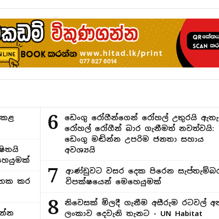
6
ිකළ
ඩෙංගු රෝගීන්ගෙන් රෝහල් උතුරයි ඇතැ
රෝහල් රෝගීන් බාර ගැනීමත් නවත්වයි:
ඩෙංගු මඬින්න උපරිම ජනතා සහාය
ිතයි
අවශ්‍යයි
ෙයුමක්
7
ආණ්ඩුවට වසර දෙක පිරෙන සැප්තැම්බ
අමතක කර
විපක්ෂයෙන් මෙහෙයුමක්
8
නිවෙසක් මිලදී ගැනීම අසීරුම රටවල් අ
න්න
ලංකාව දෙවැනි තැනට - UN Habitat