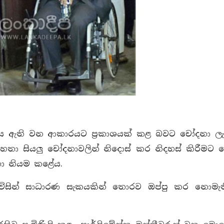
ගිය ඇති වන ආකාරයට ප්‍රකාශයක් කළ බවට චෝදනා ලැබ
 මහතා සියලු චෝදනාවලින් නිදොස් කර නිදහස් කිරීම
තා නියම කළේය.
ල විසින් සාධාරණ සැකයකින් තොරව ඔප්පු කර නොමැ