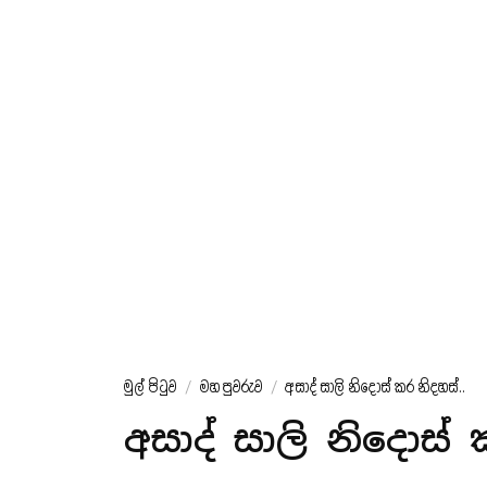
මුල් පිටුව
/
මහ පුවරුව
/
අසාද් සාලි නිදොස් කර නිදහස්..
අසාද් සාලි නිදොස්