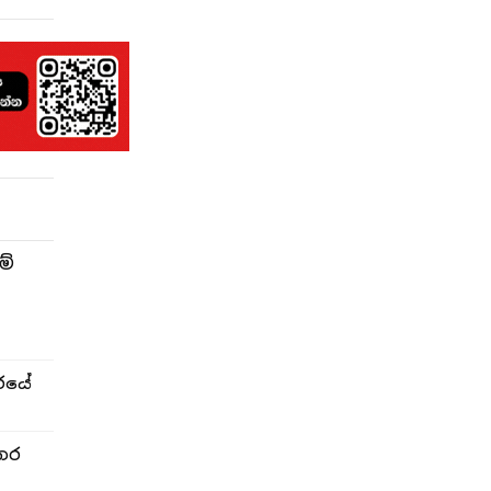
ම්
රයේ
තර