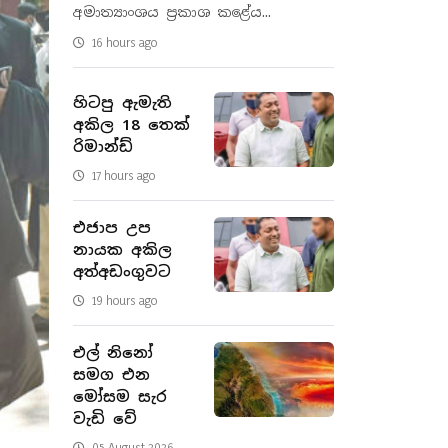
අමාත්‍යාංශය ප්‍රකාශ කළේය...
16 hours ago
හිටපු ඇමැති
අකිල 18 තෙක්
රිමාන්ඩ්
17 hours ago
එජාප උප
නායක අකිල
අත්අඩංගුවට
19 hours ago
එල් නිනෝ
සමග එන
මෝසම සැර
වැඩි වේ
05 August 2026