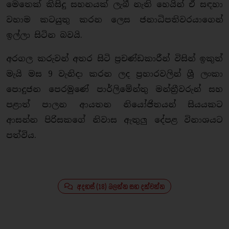
මෙතෙක් කිසිදු සහනයක් ලැබී නැති හෙයින් ඒ සඳහා
වහාම කටයුතු කරන ලෙස ජනාධිපතිවරයාගෙන්
ඉල්ලා සිටින බවයි.
අරගල කරුවන් අතර සිටි ප්‍රචණ්ඩකාරීන් විසින් ඉකුත්
මැයි මස 9 වැනිදා කරන ලද ප්‍රහාරවලින් ශ්‍රී ලංකා
පොදුජන පෙරමුණේ පාර්ලිමේන්තු මන්ත්‍රීවරුන් සහ
පළාත් පාලන ආයතන නියෝජිතයන් සියයකට
ආසන්න පිරිසකගේ නිවාස ඇතුලු දේපළ විනාශයට
පත්විය.
අදහස් (18) බලන්න සහ දක්වන්න