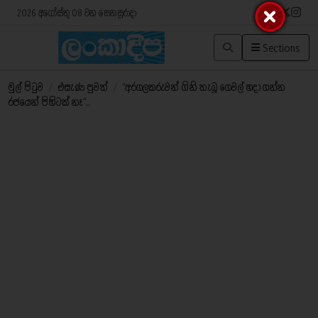
2026 අගෝස්තු 08 වන සෙනසුරාදා
Sections
මුල් පිටුව
/
එසැණ පුවත්
/
‘‘අරගලකරුවන් ගිනි තැබූ ගෙවල් හදා ගන්න
රජයෙන් පිහිටක් නෑ‘‘..