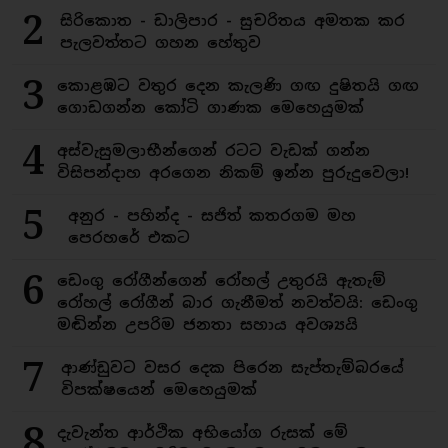
2
සිරිකොත - ඩාලිපාර - සුචරිතය අමතක කර
පැලවත්තට ගහන හේතුව
3
කොළඹට වතුර දෙන කැලණි ගඟ දුෂිතයි ගඟ
ගොඩගන්න කෝටි ගාණක මෙහෙයුමක්
4
අස්වැසුමලාභීන්ගෙන් රටට වැඩක් ගන්න
විසිපන්දාහ අරගෙන නිකම් ඉන්න පුරුදුවෙලා!
5
අනුර - පහින්ද - සජිත් කතරගම මහ
පෙරහරේ එකට
6
ඩෙංගු රෝගීන්ගෙන් රෝහල් උතුරයි ඇතැම්
රෝහල් රෝගීන් බාර ගැනීමත් නවත්වයි: ඩෙංගු
මඬින්න උපරිම ජනතා සහාය අවශ්‍යයි
7
ආණ්ඩුවට වසර දෙක පිරෙන සැප්තැම්බරයේ
විපක්ෂයෙන් මෙහෙයුමක්
8
දැවැන්ත ආර්ථික අභියෝග රුසක් මේ