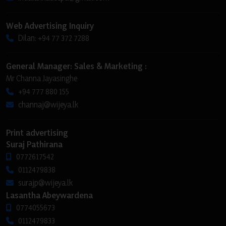
Web Advertising Inquiry
Dilan: +94 77 372 7288
General Manager: Sales & Marketing :
Mr Channa Jayasinghe
+94 777 880 155
channaj@wijeya.lk
Print advertising
Suraj Pathirana
0772617542
0112479838
surajp@wijeya.lk
Lasantha Abeywardena
0774055673
0112479833