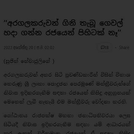
‘‘අරගලකරුවන් ගිනි තැබූ ගෙවල්
හදා ගන්න රජයෙන් පිහිටක් නෑ‘‘
-
2022 අගෝස්තු 20 | ප.ව. 02:02
Share
18
(සුජිත් හේවාජුලිගේ )
අරගලකරුවන් අතර සිටි ප්‍රචණ්ඩකාරීන් විසින් විනාශ
කෙරුණු ශ්‍රී ලංකා පොදුජන පෙරමුණේ මන්ත්‍රීවරුන්ගේ
නිවාස ඉදිකරගැනීම සඳහා රජයෙන් කිසිදු අනුග්‍රහයක්
මෙතෙක් ලැබී නැතැයි එම මන්ත්‍රීවරු චෝදනා කරති.
ගෝඨාභය රාජපක්ෂ මහතා ජනාධිපතිවරයා ලෙස
සිටියදී නිවාස ඉදිකරගැනීම සඳහා යම් ආධාරයක්
කර ඇතත් වර්තමාන රජයෙන් ඒ සඳහා කිසිදු