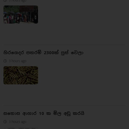
හිරගෙදර පතරම් 2300ක් පුස් වෙලා
3 hours ago
සතොස ආහාර 10 ක මිල අඩු කරයි
3 hours ago