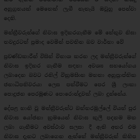
අනුග්‍රහයක් මෙතෙක් ලැබී නැතැයි ඔවුහු පෙන්වා
දෙති.
මන්ත්‍රීවරුන්ගේ නිවාස ඉදිකරගැනීම මේ හේතුව නිසා
තවදුරටත් ප්‍රමාද වෙමින් පවතින බව වාර්තා වේ
ප්‍රචණ්ඩකාරීන් විසින් විනාශ කරන ලද මන්ත්‍රීවරුන්ගේ
නිවාස ඉදිකර ගැනීම සඳහා අවශ්‍ය සහයෝගය
ලබාදෙන බවට රනිල් වික්‍රමසිංහ මහතා අනුප්‍රාප්තික
ජනාධිපතිවරයා ලෙස පත්වීමට පෙර ශ්‍රී ලංකා
පොදුජන පෙරමුණට පොරොන්දුවක් ලබා දුන්නේය.
දේපළ හානි වූ මන්ත්‍රීවරුන්ට බත්තරමුල්ලේ වියත් පුර
නිවාස යෝජනා ක්‍රමයෙන් නිවාස කුලී පදනම මත
ලබා ගැනීමට අවස්ථාව සලසා දී ඇති අතර එම
නිවාස දැනට ලබාගෙන ඇත්තේ මන්ත්‍රීවරුන් කිහිප