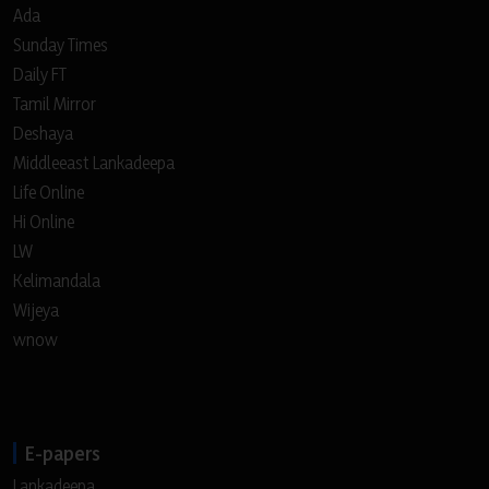
Ada
Sunday Times
Daily FT
Tamil Mirror
Deshaya
Middleeast Lankadeepa
Life Online
Hi Online
LW
Kelimandala
Wijeya
wnow
E-papers
Lankadeepa