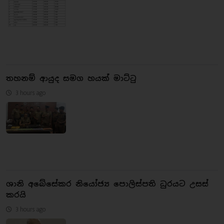
තහනම් ආයුද සමග හයක් මාට්ටු
3 hours ago
ශානි අබේසේකර නියෝජ්‍ය පොලිස්පති ධුරයට උසස්
කරයි
3 hours ago