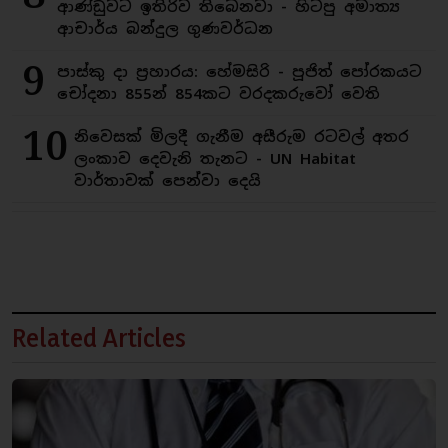
ආණ්ඩුවට ඉතිරිව තිබෙනවා - හිටපු අමාත්‍ය
ආචාර්ය බන්දුල ගුණවර්ධන
9
පාස්කු දා ප්‍රහාරය: හේමසිරි - පූජිත් පෝරකයට
චෝදනා 855න් 854කට වරදකරුවෝ වෙති
10
නිවෙසක් මිලදී ගැනීම අසීරුම රටවල් අතර
ලංකාව දෙවැනි තැනට - UN Habitat
වාර්තාවක් පෙන්වා දෙයි
Related Articles