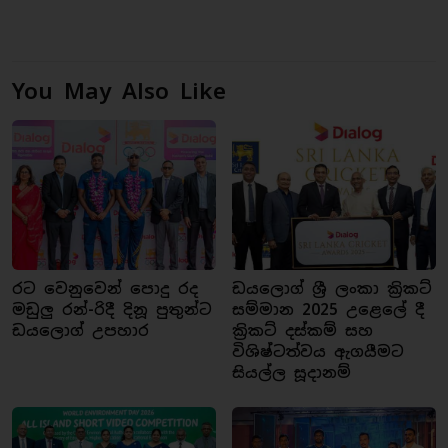
You May Also Like
රට වෙනුවෙන් පොදු රද
ඩයලොග් ශ්‍රී ලංකා ක්‍රිකට්
මඩුලු රන්-රිදී දිනූ පුතුන්ට
සම්මාන 2025 උළෙලේ දී
ඩයලොග් උපහාර
ක්‍රිකට් දස්කම් සහ
විශිෂ්ටත්වය ඇගයීමට
සියල්ල සූදානම්