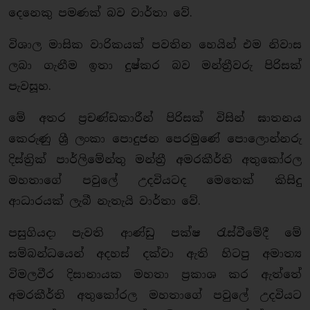
දෙනෙකු පමණක් බව වාර්තා වේ.
විශාල මාසික වාරිකයක් පවතින හෙයින් එම නිවාස
ලබා ගැනීම ඉතා දුෂ්කර බව මන්ත්‍රීවරු පිරිසක්
පැවසූහ.
මේ අතර ප්‍රචණ්ඩකාරීන් පිරිසක් විසින් ඝාතනය
කෙරුණු ශ්‍රී ලංකා පොදුජන පෙරමුණේ පොලොන්නරු
දිස්ත්‍රික් පාර්ලිමේන්තු මන්ත්‍රී අමරකීර්ති අතුකෝරල
මහතාගේ පවුලේ උදවියටද මෙතෙක් කිසිදු
ආධාරයක් ලැබී නැතැයි වාර්තා වේ.
පසුගියදා පැවති ආණ්ඩු පක්ෂ රැස්වීමේදී මේ
සම්බන්ධයෙන් අදහස් දක්වා ඇති හිටපු අමාත්‍ය
විමලවීර දිසානායක මහතා ප්‍රකාශ කර ඇත්තේ
අමරකීර්ති අතුකෝරල මහතාගේ පවුලේ උදවියට