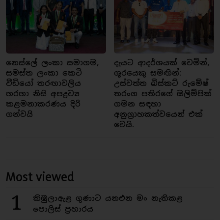
නෙස්ලේ ලංකා සමාගම,
දැයට ආදර්ශයක් වෙමින්,
සමස්ත ලංකා කෙටි
ශූරයෙකු සමඟින්:
වීඩියෝ තරඟාවලිය
උස්වත්ත බිස්කට් රුමේෂ්
හරහා නිසි අපද්‍රව්‍ය
තරංග පතිරගේ ඔලිම්පික්
කළමනාකරණය දිරි
ගමන සඳහා
ගන්වයි
අනුග්‍රාහකත්වයෙන් එක්
වෙයි.
Most viewed
1
කිඹුලාඇළ ගුණාට යනඑන මං නැතිකළ
පොලිස් ප්‍රහාරය