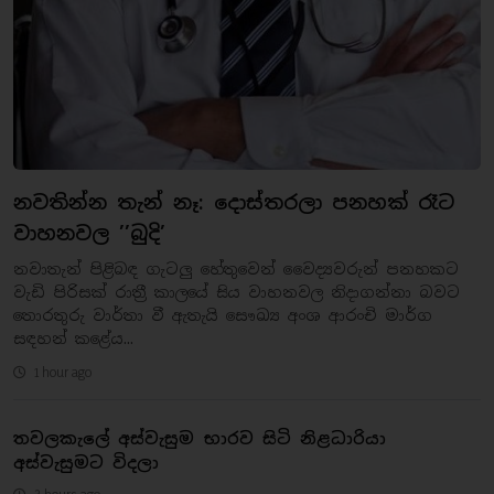
නවතින්න තැන් නෑ: දොස්තරලා පනහක් රෑට
වාහනවල ’’බුදි’
නවාතැන් පිළිබඳ ගැටලු හේතුවෙන් වෛද්‍යවරුන් පනහකට
වැඩි පිරිසක් රාත්‍රී කාලයේ සිය වාහනවල නිදාගන්නා බවට
තොරතුරු වාර්තා වී ඇතැයි සෞඛ්‍ය අංශ ආරංචි මාර්ග
සඳහන් කළේය...
1 hour ago
තවලකැලේ අස්වැසුම භාරව සිටි නිළධාරියා
අස්වැසුමට විදලා
3 hours ago