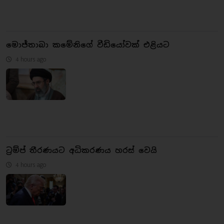
මොජ්තාබා කමේනිගේ වීඩියෝවක් එළියට
4 hours ago
ට්‍රම්ප් තීරණයට අධිකරණය හරස් වෙයි
4 hours ago