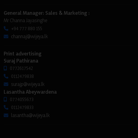
General Manager: Sales & Marketing :
Mr Channa Jayasinghe
+94 777 880 155
channaj@wijeya.lk
Print advertising
Suraj Pathirana
0772617542
0112479838
surajp@wijeya.lk
Lasantha Abeywardena
0774055673
0112479833
lasantha@wijeya.lk