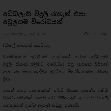
අධිබලැති විදුලි රැහැන් එපා:
අටුලුගම විරෝධයක්
-
2022 අගෝස්තු 26 | ප.ව. 03:53
Share
4
(බිමල් ශ්‍යාමන් ජයසිංහ)
බණ්ඩාරගම අටුළුගම ප්‍රදේශයේ හරහා අධිබලති
විදුලි රැහැන් එළීමට විරෝධය පළ කරමින් පිරිසක්
අටලුගම මහා පල්ලිය ඉදිරිපිට විරෝධතාවක නිරත
වූහ.
තමන් වසර ගණනාවක් පදිංචි නිවාස තමන්ට අහිමි
වනවා පමණක් නොව තම ජීවිත දැඩි අනතුරකට මේ
හේතුවෙන් ලක්ව ඇතැයි ඔවුහු පවසති.