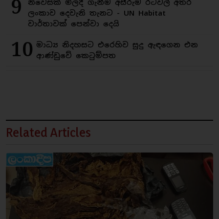
9
නිවෙසක් මිලදී ගැනීම අසීරුම රටවල් අතර
ලංකාව දෙවැනි තැනට - UN Habitat
වාර්තාවක් පෙන්වා දෙයි
10
මාධ්‍ය නිදහසට එරෙහිව සුදු ඇඳගෙන එන
ආණ්ඩුවේ කෙටුම්පත
Related Articles