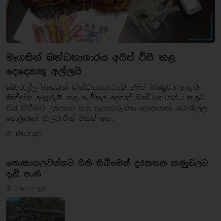
මැගසින් බන්ධනාගාරය අයිස් විසි කළ
දෙදෙනකු අල්ලයි
බොරැල්ල මැගසින් බන්ධනාගාරයට අයිස් මත්ද්‍රව්‍ය ඇතුළු
මත්ද්‍රව්‍ය ඇසුරුම් කළ පාර්සල් දෙකක් බන්ධානාගරය තුළට
විසි කිරීමට උත්සාහ කළ සැකකරුවන් දෙදෙනෙක් බොරැල්ල
පොලිසියේ නිලධාරීන් විසින් අත..
1 hour ago
කොකාගලවත්තට ගිනි තිබීමෙන් දුරකතන කණුවලට
දැඩි හානි
2 hours ago