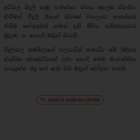
අධිබල විදුලි කණු තමන්ගෙ නිවස අසලම ස්ථාපිත
කිරීමත් විදුලි රැහැන් නිවසේ වහලයට ආසන්නව
තිබීම හේතුවෙන් තමන් දැඩි ජීවිත තර්ජනයකට
මුහුණ පා ඇතැයි ඔවුන් කියති.
විදුලිබල මණ්ඩලයේ බලධාරීන් තමන්ට මේ පිළිබඳ
නිශ්චිත අවබෝධයක් ලබා නොදී මෙම මාරාන්තික
කටයුත්ත සිදු කර ඇති බව ඔහුන් චෝදනා කරති.
අදහස් (4) බලන්න සහ දක්වන්න