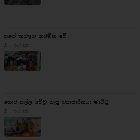
පහේ කඩඉම ආරම්භ වේ
3 hours ago
හොර සල්ලි අච්චු ගැසූ ව්‍යාපාරිකයා මාට්ටු
3 hours ago