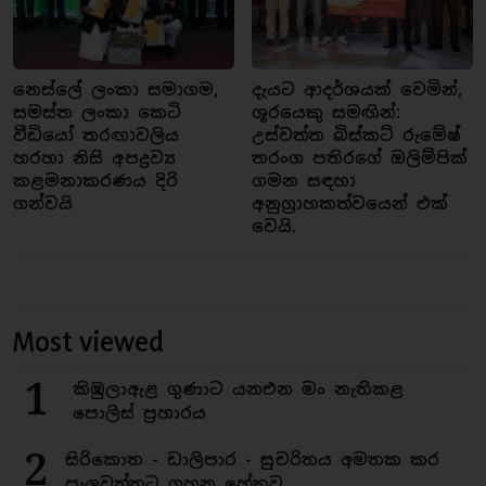
නෙස්ලේ ලංකා සමාගම,
දැයට ආදර්ශයක් වෙමින්,
සමස්ත ලංකා කෙටි
ශූරයෙකු සමඟින්:
වීඩියෝ තරඟාවලිය
උස්වත්ත බිස්කට් රුමේෂ්
හරහා නිසි අපද්‍රව්‍ය
තරංග පතිරගේ ඔලිම්පික්
කළමනාකරණය දිරි
ගමන සඳහා
ගන්වයි
අනුග්‍රාහකත්වයෙන් එක්
වෙයි.
Most viewed
1
කිඹුලාඇළ ගුණාට යනඑන මං නැතිකළ
පොලිස් ප්‍රහාරය
2
සිරිකොත - ඩාලිපාර - සුචරිතය අමතක කර
පැලවත්තට ගහන හේතුව