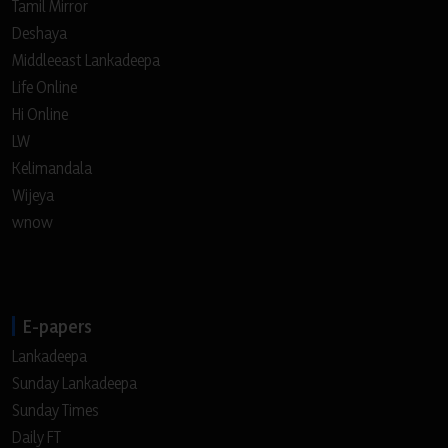
Tamil Mirror
Deshaya
Middleeast Lankadeepa
Life Online
Hi Online
LW
Kelimandala
Wijeya
wnow
E-papers
Lankadeepa
Sunday Lankadeepa
Sunday Times
Daily FT