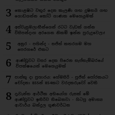
3
කොළඹට වතුර දෙන කැලණි ගඟ දුෂිතයි ගඟ
ගොඩගන්න කෝටි ගාණක මෙහෙයුමක්
4
අස්වැසුමලාභීන්ගෙන් රටට වැඩක් ගන්න
විසිපන්දාහ අරගෙන නිකම් ඉන්න පුරුදුවෙලා!
5
අනුර - පහින්ද - සජිත් කතරගම මහ
පෙරහරේ එකට
6
ආණ්ඩුවට වසර දෙක පිරෙන සැප්තැම්බරයේ
විපක්ෂයෙන් මෙහෙයුමක්
7
පාස්කු දා ප්‍රහාරය: හේමසිරි - පූජිත් පෝරකයට
චෝදනා 855න් 854කට වරදකරුවෝ වෙති
8
දැවැන්ත ආර්ථික අභියෝග රුසක් මේ
ආණ්ඩුවට ඉතිරිව තිබෙනවා - හිටපු අමාත්‍ය
ආචාර්ය බන්දුල ගුණවර්ධන