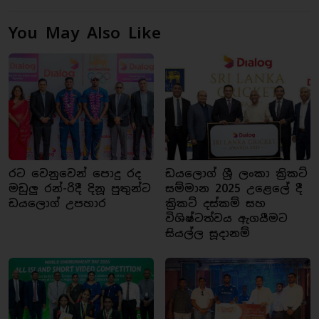
You May Also Like
රට වෙනුවෙන් පොදු රද
ඩයලොග් ශ්‍රී ලංකා ක්‍රිකට්
මඩුලු රන්-රිදී දිනූ පුතුන්ට
සම්මාන 2025 උළෙලේ දී
ඩයලොග් උපහාර
ක්‍රිකට් දස්කම් සහ
විශිෂ්ටත්වය ඇගයීමට
සියල්ල සූදානම්