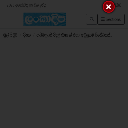
2026 අගෝස්තු 09 වන ඉරිදා
Sections
මුල් පිටුව
/
දියත
/
අධිබලැති විදුලි රැහැන් එපා: අටුලුගම විරෝධයක්..