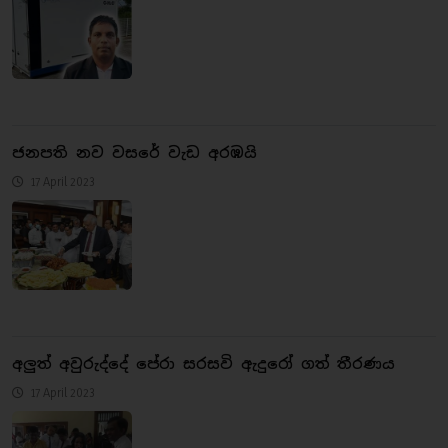
ජනපති නව වසරේ වැඩ අරඹයි
17 April 2023
අලුත් අවුරුද්දේ පේරා සරසවි ඇදුරෝ ගත් තීරණය
17 April 2023