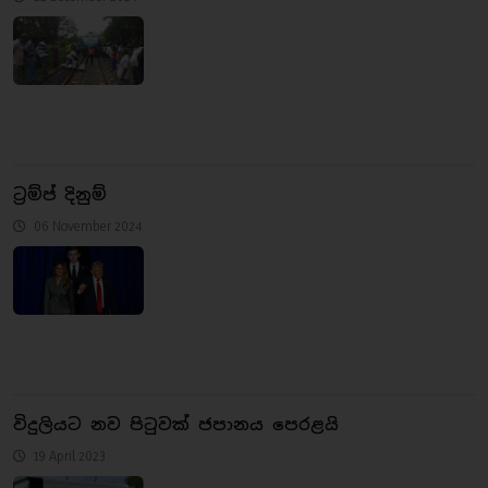
ට්‍රම්ප් දිනුම්
06 November 2024
විදුලියට නව පිටුවක් ජපානය පෙරළයි
19 April 2023