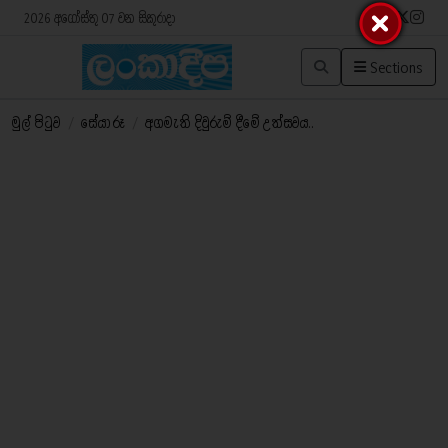
2026 අගෝස්තු 07 වන සිකුරාදා
Sections
මුල් පිටුව
/
සේයා රූ
/
අගමැති දිවුරුම් දීමේ උත්සවය..