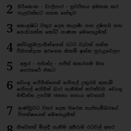
2
සිරිකොත - ඩාලිපාර - සුචරිතය අමතක කර
පැලවත්තට ගහන හේතුව
3
කොළඹට වතුර දෙන කැලණි ගඟ දුෂිතයි ගඟ
ගොඩගන්න කෝටි ගාණක මෙහෙයුමක්
4
අස්වැසුමලාභීන්ගෙන් රටට වැඩක් ගන්න
විසිපන්දාහ අරගෙන නිකම් ඉන්න පුරුදුවෙලා!
5
අනුර - පහින්ද - සජිත් කතරගම මහ
පෙරහරේ එකට
6
ඩෙංගු රෝගීන්ගෙන් රෝහල් උතුරයි ඇතැම්
රෝහල් රෝගීන් බාර ගැනීමත් නවත්වයි: ඩෙංගු
මඬින්න උපරිම ජනතා සහාය අවශ්‍යයි
7
ආණ්ඩුවට වසර දෙක පිරෙන සැප්තැම්බරයේ
විපක්ෂයෙන් මෙහෙයුමක්
8
නිවෙසක් මිලදී ගැනීම අසීරුම රටවල් අතර