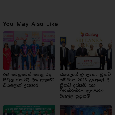
You May Also Like
රට වෙනුවෙන් පොදු රද
ඩයලොග් ශ්‍රී ලංකා ක්‍රිකට්
මඩුලු රන්-රිදී දිනූ පුතුන්ට
සම්මාන 2025 උළෙලේ දී
ඩයලොග් උපහාර
ක්‍රිකට් දස්කම් සහ
විශිෂ්ටත්වය ඇගයීමට
සියල්ල සූදානම්