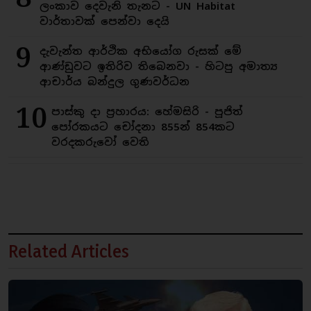
ලංකාව දෙවැනි තැනට - UN Habitat
වාර්තාවක් පෙන්වා දෙයි
9
දැවැන්ත ආර්ථික අභියෝග රුසක් මේ
ආණ්ඩුවට ඉතිරිව තිබෙනවා - හිටපු අමාත්‍ය
ආචාර්ය බන්දුල ගුණවර්ධන
10
පාස්කු දා ප්‍රහාරය: හේමසිරි - පූජිත්
පෝරකයට චෝදනා 855න් 854කට
වරදකරුවෝ වෙති
Related Articles