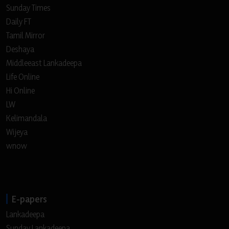
Sunday Times
Daily FT
Tamil Mirror
Deshaya
Middleeast Lankadeepa
Life Online
Hi Online
LW
Kelimandala
Wijeya
wnow
E-papers
Lankadeepa
Sunday Lankadeepa