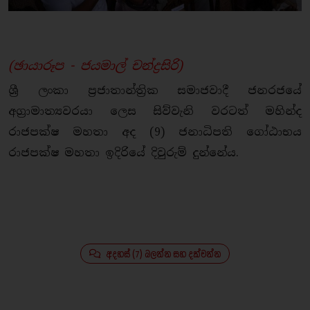
(ඡායාරූප - ජයමාල් චන්ද්‍රසිරි)
ශ්‍රී ලංකා ප්‍රජාතාන්ත්‍රික සමාජවාදී ජනරජයේ
අග්‍රාමාත්‍යවරයා ලෙස සිව්වැනි වරටත් මහින්ද
රාජපක්ෂ මහතා අද (9) ජනාධිපති ගෝඨාභය
රාජපක්ෂ මහතා ඉදිරියේ දිවුරුම් දුන්නේය.
අදහස් (7) බලන්න සහ දක්වන්න