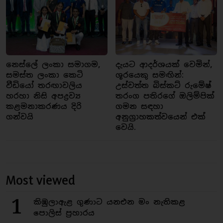
නෙස්ලේ ලංකා සමාගම,
දැයට ආදර්ශයක් වෙමින්,
සමස්ත ලංකා කෙටි
ශූරයෙකු සමඟින්:
වීඩියෝ තරඟාවලිය
උස්වත්ත බිස්කට් රුමේෂ්
හරහා නිසි අපද්‍රව්‍ය
තරංග පතිරගේ ඔලිම්පික්
කළමනාකරණය දිරි
ගමන සඳහා
ගන්වයි
අනුග්‍රාහකත්වයෙන් එක්
වෙයි.
Most viewed
1
කිඹුලාඇළ ගුණාට යනඑන මං නැතිකළ
පොලිස් ප්‍රහාරය