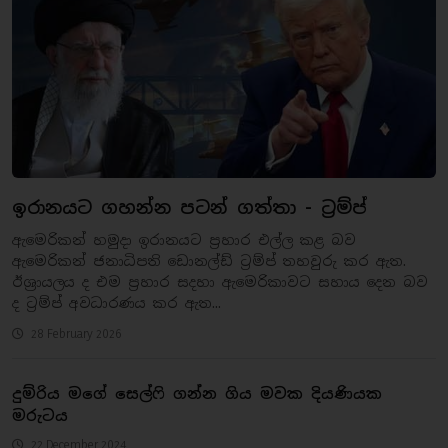
ඉරානයට ගහන්න පටන් ගත්තා - ට්‍රම්ප්
ඇමෙරිකන් හමුදා ඉරානයට ප්‍රහාර එල්ල කළ බව
ඇමෙරිකන් ජනාධිපති ඩොනල්ඩ් ට්‍රම්ප් තහවුරු කර ඇත.
ඊශ්‍රායලය ද එම ප්‍රහාර සදහා ඇමෙරිකාවට සහාය දෙන බව
ද ට්‍රම්ප් අවධාරණය කර ඇත...
28 February 2026
දුම්රිය මගේ සෙල්ෆි ගන්න ගිය මවක දියණියක
මරුටය
22 December 2024