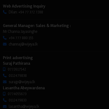
Web Advertising Inquiry
Dilan: +94 77 372 7288
General Manager: Sales & Marketing :
Mr Channa Jayasinghe
+94 777 880 155
channaj@wijeya.lk
Print advertising
Suraj Pathirana
0772617542
0112479838
surajp@wijeya.lk
Lasantha Abeywardena
0774055673
0112479833
lasantha@wijeya.lk