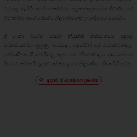
රට තුළ ඇතිවී පවතින තත්ත්වය සළකා බලා මෙම තීරණය ගත්
බව කාර්යංශයේ ජ්‍යෙෂ්ඨ නිලධාරියෙක් ලංකාදීපයට පැවැසීය.
ශ්‍රී ලංකා විදේශ සේවා නියුක්ති කාර්යංශයේ පුහුණු
මධ්‍යස්ථානවල පුහුණු පාඨමාලා හදාරමින් එම මධ්‍යස්ථානවල
නේවාසිකව සිටන සියලු දෙනා තම නිවෙස්වලට යාමට අවශ්‍ය
පියවර ගන්නැයි දැනුම් දුන් බව ද එම නිලධාරියා කියා සිටියේය.
අදහස් (0) බලන්න සහ දක්වන්න