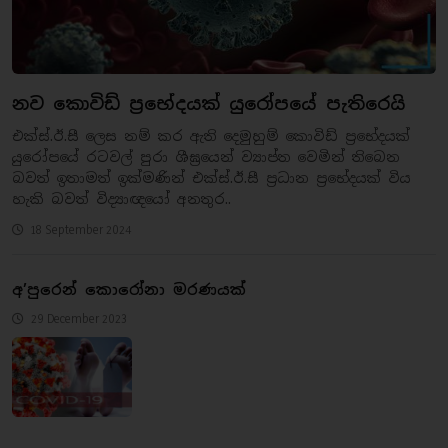
නව කොවිඩ් ප්‍රභේදයක් යුරෝපයේ පැතිරෙයි
එක්ස්.ඊ.සී ලෙස නම් කර ඇති දෙමුහුම් කොවිඩ් ප්‍රභේදයක්
යුරෝපයේ රටවල් පුරා ශීඝ්‍රයෙන් ව්‍යාප්ත වෙමින් තිබෙන
බවත් ඉතාමත් ඉක්මණින් එක්ස්.ඊ.සී ප්‍රධාන ප්‍රභේදයක් විය
හැකි බවත් විද්‍යාඥයෝ අනතුර..
18 September 2024
අ’පුරෙන් කොරෝනා මරණයක්
29 December 2023