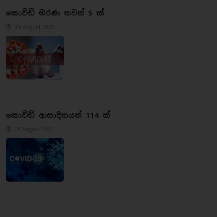
කොවිඩ් මරණ තවත් 5 ක්
29 August 2022
කොවිඩ් ආසාදිතයන් 114 ක්
25 August 2022