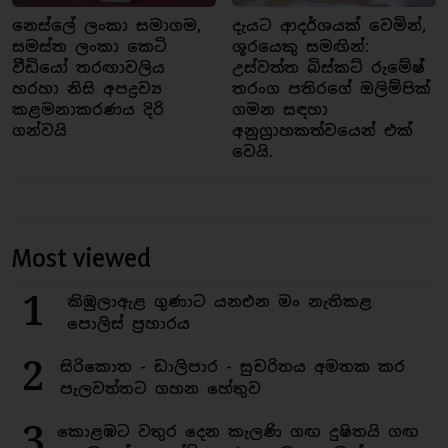
නෙස්ලේ ලංකා සමාගම,
දැයට ආදර්ශයක් වෙමින්,
සමස්ත ලංකා කෙටි
ශූරයෙකු සමඟින්:
වීඩියෝ තරඟාවලිය
උස්වත්ත බිස්කට් රුමේෂ්
හරහා නිසි අපද්‍රව්‍ය
තරංග පතිරගේ ඔලිම්පික්
කළමනාකරණය දිරි
ගමන සඳහා
ගන්වයි
අනුග්‍රාහකත්වයෙන් එක්
වෙයි.
Most viewed
1
කිඹුලාඇළ ගුණාට යනඑන මං නැතිකළ
පොලිස් ප්‍රහාරය
2
සිරිකොත - ඩාලිපාර - සුචරිතය අමතක කර
පැලවත්තට ගහන හේතුව
3
කොළඹට වතුර දෙන කැලණි ගඟ දුෂිතයි ගඟ