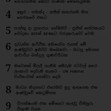
ගොඩගන්න කෝටි ගාණක මෙහෙයුමක්
4
අනුර - පහින්ද - සජිත් කතරගම මහ
පෙරහරේ එකට
5
පාස්කු දා ප්‍රහාරය: හේමසිරි - පූජිත් පෝරකයට
චෝදනා 855න් 854කට වරදකරුවෝ වෙති
6
දැවැන්ත ආර්ථික අභියෝග රුසක් මේ
ආණ්ඩුවට ඉතිරිව තිබෙනවා - හිටපු අමාත්‍ය
ආචාර්ය බන්දුල ගුණවර්ධන
7
නිවෙසක් මිලදී ගැනීම අසීරුම රටවල් අතර
ලංකාව දෙවැනි තැනට - UN Habitat
වාර්තාවක් පෙන්වා දෙයි
8
මාධ්‍ය නිදහසට එරෙහිව සුදු ඇඳගෙන එන
ආණ්ඩුවේ කෙටුම්පත
9
විපක්ෂයම එක මේසෙට කැඳවූ විනිසුරු
විශ්‍රාම වයස