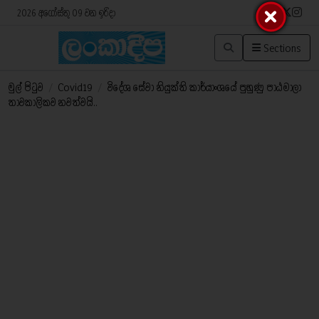
2026 අගෝස්තු 09 වන ඉරිදා
Sections
මුල් පිටුව
/
Covid19
/
විදේශ සේවා නියුක්ති කාර්යාංශයේ පුහුණු පාඨමාලා
තාවකාලිකව නවත්වයි..