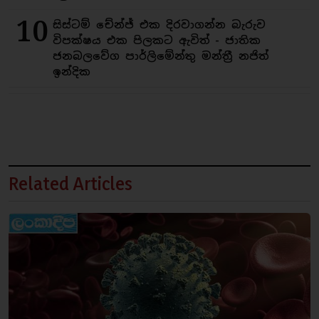
10
සිස්ටම් චේන්ජ් එක දිරවාගන්න බැරුව
විපක්ෂය එක පිලකට ඇවිත් - ජාතික
ජනබලවේග පාර්ලිමේන්තු මන්ත්‍රී නජිත්
ඉන්දික
Related Articles