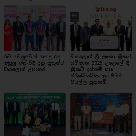
රට වෙනුවෙන් පොදු රද
ඩයලොග් ශ්‍රී ලංකා ක්‍රිකට්
මඩුලු රන්-රිදී දිනූ පුතුන්ට
සම්මාන 2025 උළෙලේ දී
ඩයලොග් උපහාර
ක්‍රිකට් දස්කම් සහ
විශිෂ්ටත්වය ඇගයීමට
සියල්ල සූදානම්