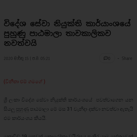
විදේශ සේවා නියුක්ති කාර්යාංශයේ
පුහුණු පාඨමාලා තාවකාලිකව
නවත්වයි
-
2020 මාර්තු 15 | ප.ව. 05:21
Share
0
(විනීතා එම් ගමගේ )
ශ්‍රී ලංකා විදේශ සේවා නියුක්ති කාර්යංශයේ පවත්වාගෙන යන
සියලු පුහුණු පාඨමාලා මේ මස 31 වැනිදා දක්වා නවත්වා ඇතැයි
එම කාර්යංශය කියයි.
කොවිඞ් 19 හෙවත් කොරෝනා වයිරසය පැතිර යාම හේතුවෙන්