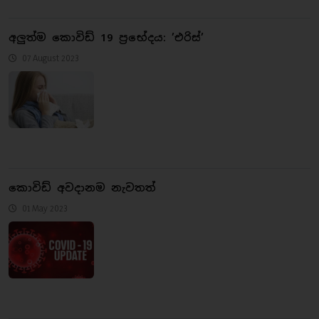
අලුත්ම කොවිඩ් 19 ප්‍රභේදය: ’එරිස්’
07 August 2023
කොවිඩ් අවදානම නැවතත්
01 May 2023