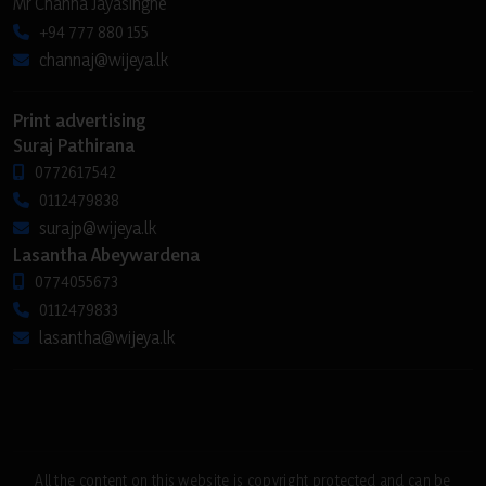
Mr Channa Jayasinghe
+94 777 880 155
channaj@wijeya.lk
Print advertising
Suraj Pathirana
0772617542
0112479838
surajp@wijeya.lk
Lasantha Abeywardena
0774055673
0112479833
lasantha@wijeya.lk
All the content on this website is copyright protected and can be