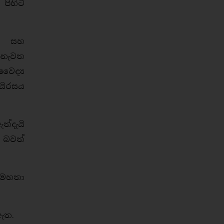
ිහිටි
න් සහ
 නැවත
ෛද්‍ය
යිරසය
්දැයි
 බවත්
ෝ මහතා
ඇත.