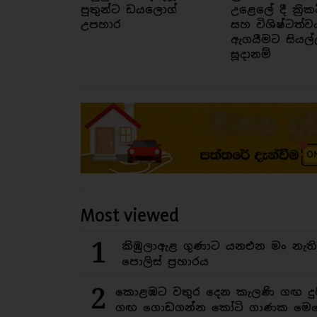
පුතුන්ට ඩයලොග්
උළෙලේ දී ක්‍රික
උපහාර
සහ විශිෂ්ටත්ව
ඇගයීමට සියල්
සූදානම්
Most viewed
1
කිඹුලාඇළ ගුණාට යනඑන මං නැත
පොලිස් ප්‍රහාරය
2
කොළඹට වතුර දෙන කැලණි ගඟ දුෂ
ගඟ ගොඩගන්න කෝටි ගාණක මෙහ