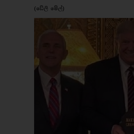
(ඩේලි මේල්)