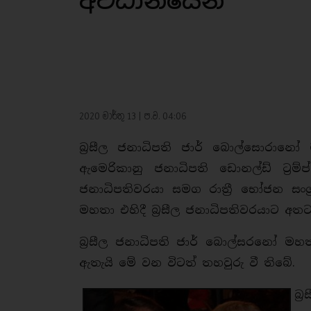
අවධානයෙන්
2020 මාර්තු 13 | ප.ව. 04:06
බ්‍රසීල ජනාධිපති ජාර් බොල්සොරාන
ඇමෙරිකානු ජනාධිපති ඩොනල්ඩ් ට්‍රම්
ජනාධිපතිවරයා සමග රාත්‍රී භෝජන සංග්
මහතා එහිදී බ්‍රසීල ජනාධිපතිවරයාට අතට 
බ්‍රසීල ජනාධිපති ජාර් බොල්සරනෝ 
ඇතැයි මේ වන විටත් තහවුරු වී තිබේ.
බ්