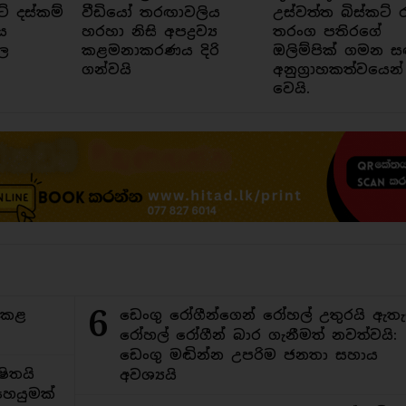
ට් දස්කම්
වීඩියෝ තරඟාවලිය
උස්වත්ත බිස්කට් 
ය
හරහා නිසි අපද්‍රව්‍ය
තරංග පතිරගේ
ල
කළමනාකරණය දිරි
ඔලිම්පික් ගමන ස
ගන්වයි
අනුග්‍රාහකත්වයෙන්
වෙයි.
6
ිකළ
ඩෙංගු රෝගීන්ගෙන් රෝහල් උතුරයි ඇතැ
රෝහල් රෝගීන් බාර ගැනීමත් නවත්වයි:
ඩෙංගු මඬින්න උපරිම ජනතා සහාය
ිතයි
අවශ්‍යයි
ෙයුමක්