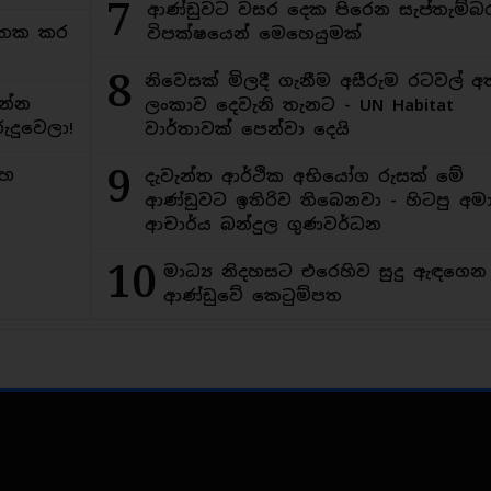
7
ආණ්ඩුවට වසර දෙක පිරෙන සැප්තැම්බ
අමතක කර
විපක්ෂයෙන් මෙහෙයුමක්
8
නිවෙසක් මිලදී ගැනීම අසීරුම රටවල් අ
න්න
ලංකාව දෙවැනි තැනට - UN Habitat
ුදුවෙලා!
වාර්තාවක් පෙන්වා දෙයි
9
මහ
දැවැන්ත ආර්ථික අභියෝග රුසක් මේ
ආණ්ඩුවට ඉතිරිව තිබෙනවා - හිටපු අමාත
ආචාර්ය බන්දුල ගුණවර්ධන
10
මාධ්‍ය නිදහසට එරෙහිව සුදු ඇඳගෙ
ආණ්ඩුවේ කෙටුම්පත