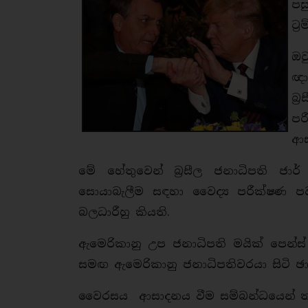
පස
ට්
ඔව
ඥා
බ්
පර
ආස
මේ හේතුවෙන් බ්‍රසීල ජනාධිපති ජ
සොයාබැලීම සඳහා වෛද්‍ය පරීක්ෂණ පව
බලධාරීහු කියති.
ඇමෙරිකානු උප ජනාධිපති මයික් පෙන්ස්
සමඟ ඇමෙරිකානු ජනාධිපතිවරයා සිටි ඡාය
වෛරසය ආසාදනය වීම සම්බන්ධයෙන් ත