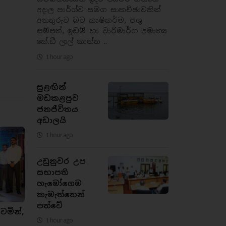
අදාල පාර්ශ්ව සමග සාකච්ඡාවකින්
අනතුරුව බව කෘෂිකර්ම, පශු
සම්පත්, ඉඩම් හා වාරිමාර්ග අමාත්‍ය
කේ.ඩී ලාල් කාන්ත ..
1 hour ago
සුළඟින්
මඩකළපුව
ජනජීවිතය
අඩාලයි
1 hour ago
උඩුනුවර උප
සභාපති
හැමෝගෙම
කැමැත්තෙන්
පත්වේ
ෙමින්,
1 hour ago