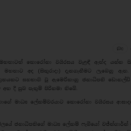
0
ෝ මහතාටත් කොරෝනා වයිරසය වැළඳී ඇත්ද යන්න පි
ප් මහතාට අද (සිකුරාදා) දැනගැනීමට ලැබෙනු ඇත. බ්
‍රහයකට සහභාගි වූ ඇමෙරිකානු ජනාධිපති ඩොනල්ඩ් ට්
අත දී සුබ පැතුම් පිරිනමා තිබේ.
මහතාගේ මාධ්‍ය ලේකම්වරයාට කොරෝනා වයිරසය ආසාද
‍රසීලයේ ජනාධිපතිගේ මාධ්‍ය ලේකම් ෆැබියෝ වජ්න්ගාර්න