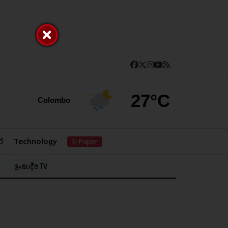
27°C
Colombo
ර
Technology
E-Paper
ලංකාදීප TV