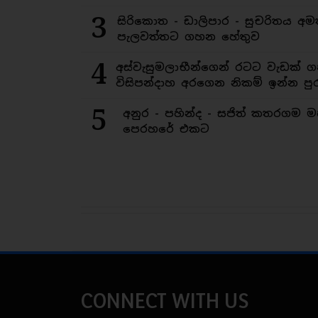
3
සිරිකොත - ඩාලිපාර - සුචරිතය 
පැලවත්තට ගහන හේතුව
4
අස්වැසුමලාභීන්ගෙන් රටට වැඩක් ග
විසිපන්දාහ අරගෙන නිකම් ඉන්න පුර
5
අනුර - පහින්ද - සජිත් කතරගම 
පෙරහරේ එකට
CONNECT WITH US