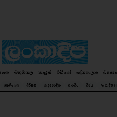
ෂාංග
මතුමහල
කාටූන්
වීඩියෝ
දේශපාලන
ව්‍යාපා
කෙළිමඬල
සිරිකත
මැදපෙරදිග
සාරවිට
විජය
ලංකාදීප FT