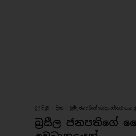
මුල් පිටුව
/
දියත
/
බ්‍රසීල ජනපතිගේ වෛද්‍ය වාර්තාව ගැන ට්‍
බ්‍රසීල ජනපතිගේ වෛද