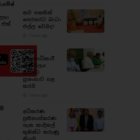
රුමේෂ්
නව පනතින්
ඳහා
පෙරහරට බාධා
 එක්
එල්ල වෙයිද?
3 hours ago
එජාප
කෘත්‍යාධිකාරී
මණ්ඩලය
සජිත්ට
ප්‍රශංසාව පළ
කරයි
3 hours ago
ම්
අධිකරණ
ප්‍රතිසංස්කරණ
ගැන කාදිනල්
තුමන්ට කරුණු
කියයි