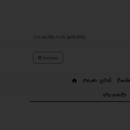
2026 අගෝස්තු 06 වන බ්‍රහස්පතින්දා
Sections
එසැණ පුවත්
විශේ
ඉරිදා ලංකාදීප