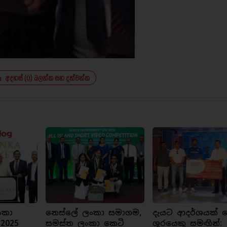
අදහස් (0) බලන්න සහ දක්වන්න
ංකා
නෙස්ලේ ලංකා සමාගම,
දැයට ආදර්ශයක් ව
 2025
සමස්ත ලංකා කෙටි
ශූරයෙකු සමඟින්: