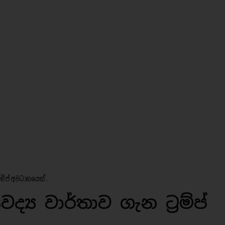
රම්ප් අවධානයෙන්..
්‍ය වාර්තාව ගැන ට්‍රම්ප්