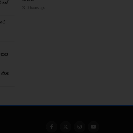
රයේ
3 hours ago
තර
්‍ය
න එන