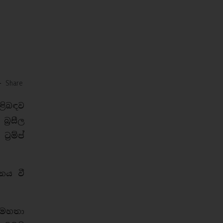
-
Share
ළිබඳව
‍රසීල
‍රම්ප්
නය වී
් මහතා