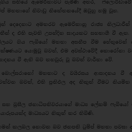
ුගිය සතියේ ඇමෙරිකාවට පැමිණි අතර, ෆ්ලොරිඩාවේ ප
‍රම්ප් මහතාගේ නිවාඩු නිකේතනයේදී ඔවුහු හමු වූහ.
ුන් දෙදෙනාට අමතරව ඇමෙරිකානු රාජ්‍ය නිලධාරී
තීන් ද එහි පැවති උපන්දින සාදයකට සහභාගී වී ඇත.
‍රසීලයට ගිය ෆැබියෝ මහතා අසනීප වීම හේතුවෙන් ව
ීක්ෂණයට යොමුවූ බවත්, එම අවස්ථාවේදී කොරෝනා ව
ාදනය වී ඇති බව තහවුරු වූ බවත් වාර්තා වේ.
ාර් බොල්සරානෝ මහතාට ද වයිරසය ආසාදනය වී ඇත
ත්වන බවත්, එහි ප්‍රතිඵල අද නිකුත් වීමට නියමිත
 සහ බ්‍රසීල ජනාධිපතිවරයාගේ මාධ්‍ය ලේකම් ෆැබිය
ාරූපයක්ද මාධ්‍යයට නිකුත් කර තිබිණි.
මන් කලබල නොවන බව ජනපති ට්‍රම්ප් මහතා පවසා 