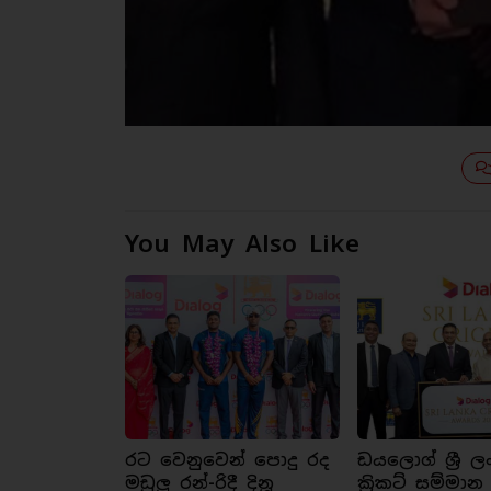
You May Also Like
රට වෙනුවෙන් පොදු රද
ඩයලොග් ශ්‍රී ල
මඩුලු රන්-රිදී දිනූ
ක්‍රිකට් සම්මාන