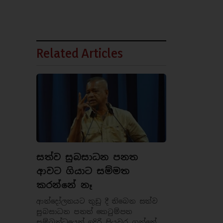
Related Articles
සත්ව සුබසාධන පනත
ආවට ගියාට සම්මත
කරන්නේ නෑ
ආන්දෝලනයට තුඩු දී තිබෙන සත්ව
සුබසාධන පනත් කෙටුම්පත
සම්බන්ධයෙන් ඉදිරි පියවර ගන්නේ