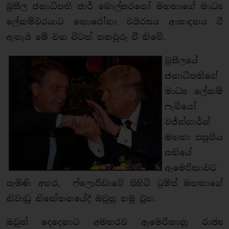
බ්‍රසීල ජනාධිපති ජාර් බොල්සරනෝ මහතාගේ මාධ්‍ය
ලේකම්වරයාට කොරෝනා වයිරසය ආසාදනය වී
ඇතැයි මේ වන විටත් තහවුරු වී තිබේ.
බ්‍රසීලයේ
ජනාධිපතිගේ
මාධ්‍ය ලේකම්
ෆැබියෝ
වජ්න්ගාර්න්
මහතා පසුගිය
සතියේ
ඇමෙරිකාවට
පැමිණි අතර, ෆ්ලොරිඩාවේ පිහිටි ට්‍රම්ප් මහතාගේ
නිවාඩු නිකේතනයේදී ඔවුහු හමු වූහ.
ඔවුන් දෙදෙනාට අමතරව ඇමෙරිකානු රාජ්‍ය