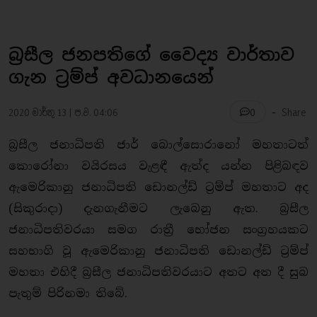
බ්‍රසීල ජනපතිගේ වෛද්‍ය වාර්තාව
ගැන ට්‍රම්ප් අවධානයෙන්
-
2020 මාර්තු 13 | ප.ව. 04:06
Share
0
බ්‍රසීල ජනාධිපති ජාර් බොල්සොරානෝ මහතාටත්
කොරෝනා වයිරසය වැළඳී ඇත්ද යන්න පිළිබඳව
ඇමෙරිකානු ජනාධිපති ඩොනල්ඩ් ට්‍රම්ප් මහතාට අද
(සිකුරාදා) දැනගැනීමට ලැබෙනු ඇත. බ්‍රසීල
ජනාධිපතිවරයා සමග රාත්‍රී භෝජන සංග්‍රහයකට
සහභාගි වූ ඇමෙරිකානු ජනාධිපති ඩොනල්ඩ් ට්‍රම්ප්
මහතා එහිදී බ්‍රසීල ජනාධිපතිවරයාට අතට අත දී සුබ
පැතුම් පිරිනමා තිබේ.