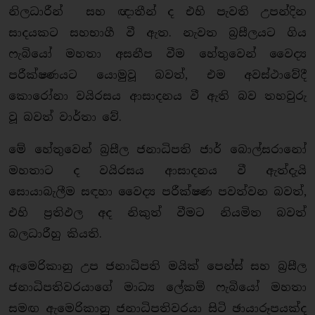
නිලධාරීන් සහ ඥාතීන් ද එහි පැවති උපන්දින
සාදයකට සහභාගී වී ඇත. නැවත බ්‍රසීලයට ගිය
ෆැබියෝ මහතා අසනීප වීම හේතුවෙන් වෛද්‍ය
පරීක්ෂණයට යොමුවූ බවත්, එම අවස්ථාවේදී
කොරෝනා වයිරසය ආසාදනය වී ඇති බව තහවුරු
වූ බවත් වාර්තා වේ.
මේ හේතුවෙන් බ්‍රසීල ජනාධිපති ජාර් බොල්සරානෝ
මහතාට ද වයිරසය ආසාදනය වී ඇත්දැයි
සොයාබැලීම සඳහා වෛද්‍ය පරීක්ෂණ පවත්වන බවත්,
එහි ප්‍රතිඵල අද නිකුත් වීමට නියමිත බවත්
බලධාරීහු කියති.
ඇමෙරිකානු උප ජනාධිපති මයික් පෙන්ස් සහ බ්‍රසීල
ජනාධිපතිවරයාගේ මාධ්‍ය ලේකම් ෆැබියෝ මහතා
සමඟ ඇමෙරිකානු ජනාධිපතිවරයා සිටි ඡායාරූපයක්ද