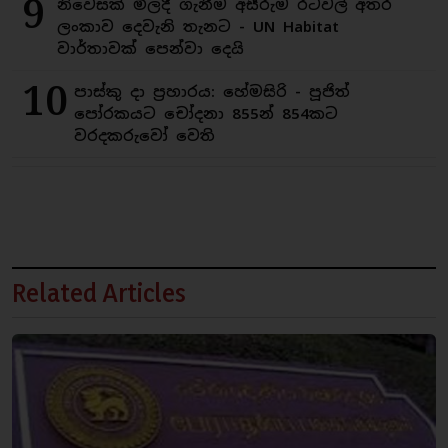
9
නිවෙසක් මිලදී ගැනීම අසීරුම රටවල් අතර
ලංකාව දෙවැනි තැනට - UN Habitat
වාර්තාවක් පෙන්වා දෙයි
10
පාස්කු දා ප්‍රහාරය: හේමසිරි - පූජිත්
පෝරකයට චෝදනා 855න් 854කට
වරදකරුවෝ වෙති
Related Articles