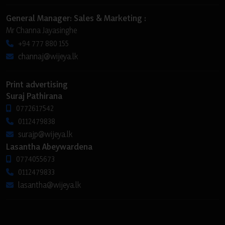
General Manager: Sales & Marketing :
Mr Channa Jayasinghe
+94 777 880 155
channaj@wijeya.lk
Print advertising
Suraj Pathirana
0772617542
0112479838
surajp@wijeya.lk
Lasantha Abeywardena
0774055673
0112479833
lasantha@wijeya.lk