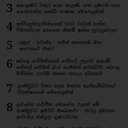
3
කොළඹට වතුර දෙන කැලණි ගඟ දුෂිතයි ගඟ
ගොඩගන්න කෝටි ගාණක මෙහෙයුමක්
4
අස්වැසුමලාභීන්ගෙන් රටට වැඩක් ගන්න
විසිපන්දාහ අරගෙන නිකම් ඉන්න පුරුදුවෙලා!
5
අනුර - පහින්ද - සජිත් කතරගම මහ
පෙරහරේ එකට
6
ඩෙංගු රෝගීන්ගෙන් රෝහල් උතුරයි ඇතැම්
රෝහල් රෝගීන් බාර ගැනීමත් නවත්වයි: ඩෙංගු
මඬින්න උපරිම ජනතා සහාය අවශ්‍යයි
7
ආණ්ඩුවට වසර දෙක පිරෙන සැප්තැම්බරයේ
විපක්ෂයෙන් මෙහෙයුමක්
8
දැවැන්ත ආර්ථික අභියෝග රුසක් මේ
ආණ්ඩුවට ඉතිරිව තිබෙනවා - හිටපු අමාත්‍ය
ආචාර්ය බන්දුල ගුණවර්ධන