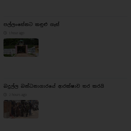
පල්ලංසේනට කඳුළු ගෑස්
1 hour ago
බදුල්ල බන්ධනාගාරයේ ආරක්ෂාව තර කරයි
2 hours ago