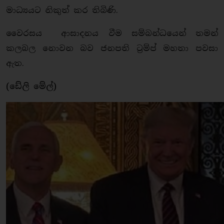
මාධ්‍යයට නිකුත් කර තිබිණි.
වෛරසය ආසාදනය වීම සම්බන්ධයෙන් තමන්
කලබල නොවන බව ජනපති ට්‍රම්ප් මහතා පවසා
ඇත.
(ඩේලි මේල්)