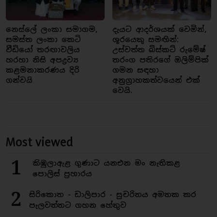
නෙස්ලේ ලංකා සමාගම,
දැයට ආදර්ශයක් වෙමින්,
සමස්ත ලංකා කෙටි
ශූරයෙකු සමඟින්:
වීඩියෝ තරඟාවලිය
උස්වත්ත බිස්කට් රුමේෂ්
හරහා නිසි අපද්‍රව්‍ය
තරංග පතිරගේ ඔලිම්පික්
කළමනාකරණය දිරි
ගමන සඳහා
ගන්වයි
අනුග්‍රාහකත්වයෙන් එක්
වෙයි.
Most viewed
1
කිඹුලාඇළ ගුණාට යනඑන මං නැතිකළ
පොලිස් ප්‍රහාරය
2
සිරිකොත - ඩාලිපාර - සුචරිතය අමතක කර
පැලවත්තට ගහන හේතුව