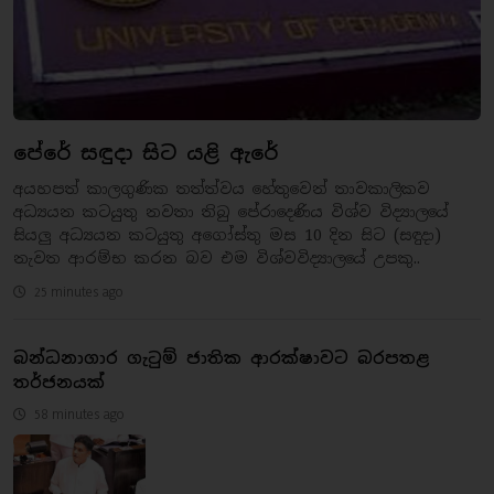
පේරේ සඳුදා සිට යළි ඇරේ
අයහපත් කාලගුණික තත්ත්වය හේතුවෙන් තාවකාලිකව
අධ්‍යයන කටයුතු නවතා තිබු පේරාදෙණිය විශ්ව විද්‍යාලයේ
සියලු අධ්‍යයන කටයුතු අගෝස්තු මස 10 දින සිට (සඳුදා)
නැවත ආරම්භ කරන බව එම විශ්වවිද්‍යාලයේ උපකු..
25 minutes ago
බන්ධනාගාර ගැටුම් ජාතික ආරක්ෂාවට බරපතළ
තර්ජනයක්
58 minutes ago