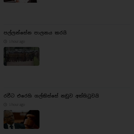
පල්ලන්සේන පාලනය කරයි
1 hour ago
රවීට එරෙහි ගල්කිස්සේ නඩුව අත්හිටුවයි
1 hour ago