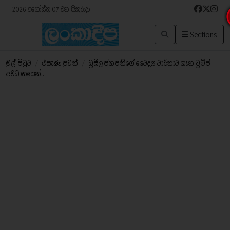
2026 අගෝස්තු 07 වන සිකුරාදා
Sections
මුල් පිටුව
/
එසැණ පුවත්
/
බ්‍රසීල ජනපතිගේ වෛද්‍ය වාර්තාව ගැන ට්‍රම්ප්
අවධානයෙන්..