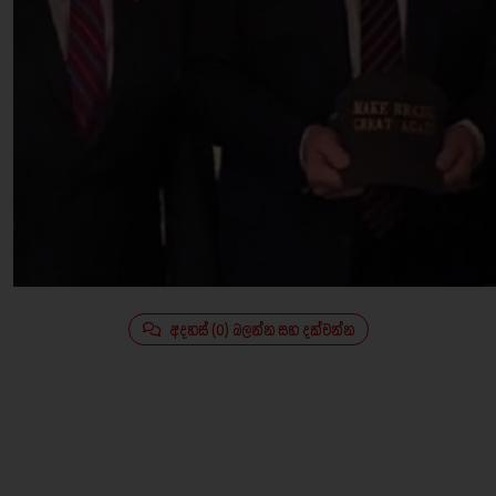
අදහස් (0) බලන්න සහ දක්වන්න