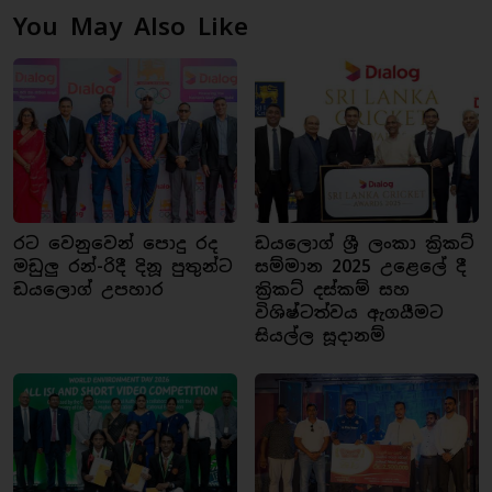
You May Also Like
රට වෙනුවෙන් පොදු රද
ඩයලොග් ශ්‍රී ලංකා ක්‍රිකට්
මඩුලු රන්-රිදී දිනූ පුතුන්ට
සම්මාන 2025 උළෙලේ දී
ඩයලොග් උපහාර
ක්‍රිකට් දස්කම් සහ
විශිෂ්ටත්වය ඇගයීමට
සියල්ල සූදානම්