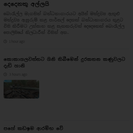
දෙදෙනකු අල්ලයි
බොරැල්ල මැගසින් බන්ධනාගාරයට අයිස් මත්ද්‍රව්‍ය ඇතුළු
මත්ද්‍රව්‍ය ඇසුරුම් කළ පාර්සල් දෙකක් බන්ධානාගරය තුළට
විසි කිරීමට උත්සාහ කළ සැකකරුවන් දෙදෙනෙක් බොරැල්ල
පොලිසියේ නිලධාරීන් විසින් අත..
1 hour ago
කොකාගලවත්තට ගිනි තිබීමෙන් දුරකතන කණුවලට
දැඩි හානි
3 hours ago
පහේ කඩඉම ආරම්භ වේ