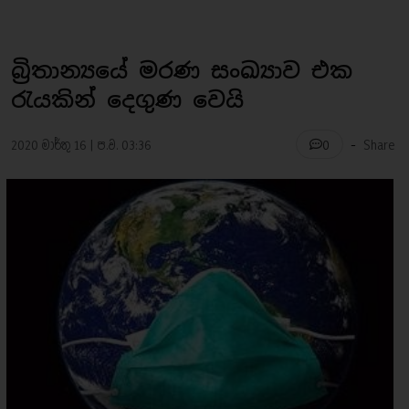
බ්‍රිතාන්‍යයේ මරණ සංඛ්‍යාව එක
රැයකින් දෙගුණ වෙයි
-
2020 මාර්තු 16 | ප.ව. 03:36
Share
0