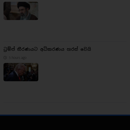
ට්‍රම්ප් තීරණයට අධිකරණය හරස් වෙයි
5 hours ago