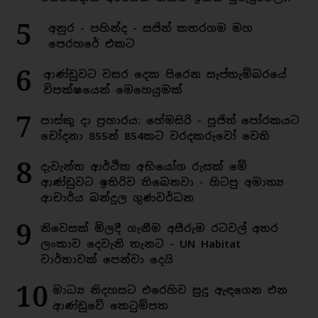
5
අනුර - පහින්ද - සජිත් කතරගම මහ
පෙරහරේ එකට
6
ආණ්ඩුවට වසර දෙක පිරෙන සැප්තැම්බරයේ
විපක්ෂයෙන් මෙහෙයුමක්
7
පාස්කු දා ප්‍රහාරය: හේමසිරි - පූජිත් පෝරකයට
චෝදනා 855න් 854කට වරදකරුවෝ වෙති
8
දැවැන්ත ආර්ථික අභියෝග රුසක් මේ
ආණ්ඩුවට ඉතිරිව තිබෙනවා - හිටපු අමාත්‍ය
ආචාර්ය බන්දුල ගුණවර්ධන
9
නිවෙසක් මිලදී ගැනීම අසීරුම රටවල් අතර
ලංකාව දෙවැනි තැනට - UN Habitat
වාර්තාවක් පෙන්වා දෙයි
10
මාධ්‍ය නිදහසට එරෙහිව සුදු ඇඳගෙන එන
ආණ්ඩුවේ කෙටුම්පත