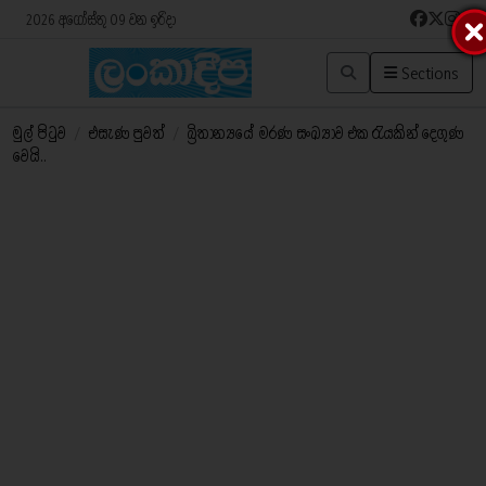
2026 අගෝස්තු 09 වන ඉරිදා
Sections
මුල් පිටුව
/
එසැණ පුවත්
/
බ්‍රිතාන්‍යයේ මරණ සංඛ්‍යාව එක රැයකින් දෙගුණ
වෙයි..