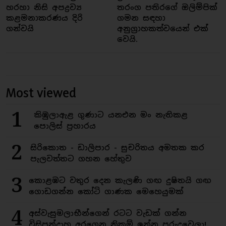
හරහා නිසි අපද්‍රව්‍ය
තරංග පතිරගේ ඔලිම්පික්
කළමනාකරණය දිරි
ගමන සඳහා
ගන්වයි
අනුග්‍රාහකත්වයෙන් එක්
වෙයි.
Most viewed
1
කිඹුලාඇළ ගුණාට යනඑන මං නැතිකළ
පොලිස් ප්‍රහාරය
2
සිරිකොත - ඩාලිපාර - සුචරිතය අමතක කර
පැලවත්තට ගහන හේතුව
3
කොළඹට වතුර දෙන කැලණි ගඟ දුෂිතයි ගඟ
ගොඩගන්න කෝටි ගාණක මෙහෙයුමක්
4
අස්වැසුමලාභීන්ගෙන් රටට වැඩක් ගන්න
විසිපන්දාහ අරගෙන නිකම් ඉන්න පුරුදුවෙලා!