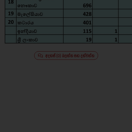
අදහස් (0) බලන්න සහ දක්වන්න