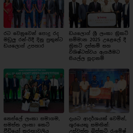
රට වෙනුවෙන් පොදු රද
ඩයලොග් ශ්‍රී ලංකා ක්‍රිකට්
මඩුලු රන්-රිදී දිනූ පුතුන්ට
සම්මාන 2025 උළෙලේ දී
ඩයලොග් උපහාර
ක්‍රිකට් දස්කම් සහ
විශිෂ්ටත්වය ඇගයීමට
සියල්ල සූදානම්
නෙස්ලේ ලංකා සමාගම,
දැයට ආදර්ශයක් වෙමින්,
සමස්ත ලංකා කෙටි
ශූරයෙකු සමඟින්:
වීඩියෝ තරඟාවලිය
උස්වත්ත බිස්කට් රුමේෂ්