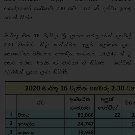
ආසාදිතයන් සංඛ්‍යාව 200 සිට 1372 ක් දක්වා ඉහළ
ගොස් තිබේ.
මාර්තු මස 16 වැනිදා ශ්‍රී ලංකා වේලාවෙන් දහවල්
2.30 වනවිට තිබූ තත්ත්වය අනුව ලෝකය පුරා
කොරෝනා වයිරසය ආසාදිත සංඛ්‍යාව 170,247 ක් වූ
අතර මරණ 6,526 ක් වාර්තා වී තිබිණ. රෝගීන්
77,786ක් සුවය ලබා තිබිණි.