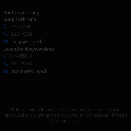
Print advertising
Suraj Pathirana
0772617542
0112479838
surajp@wijeya.lk
Lasantha Abeywardena
0774055673
0112479833
lasantha@wijeya.lk
All the content on this website is copyright protected and can be
reproduced only by giving the due courtesy to “Lankadeepa”. © Wijeya
Newspapers Ltd.