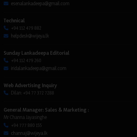
esenalankadeepa@gmail.com
Technical
+94 112 479 882
helpdesk@wijeya.lk
Sunday Lankadeepa Editorial
+94 112 479 260
iridalankadeepa@gmail.com
Web Advertising Inquiry
Dilan: +94 77 372 7288
General Manager: Sales & Marketing :
Mr Channa Jayasinghe
+94 777 880 155
channaj@wijeya.lk