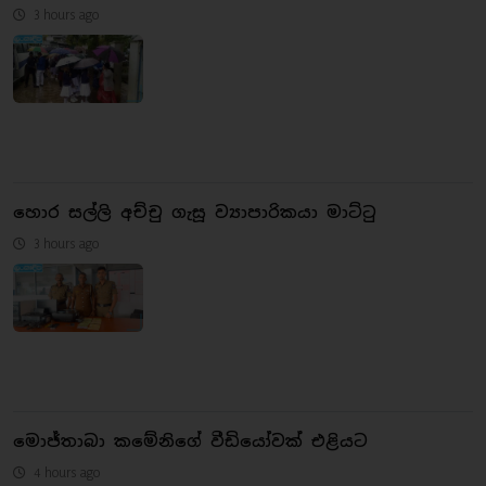
3 hours ago
හොර සල්ලි අච්චු ගැසූ ව්‍යාපාරිකයා මාට්ටු
3 hours ago
මොජ්තාබා කමේනිගේ වීඩියෝවක් එළියට
4 hours ago