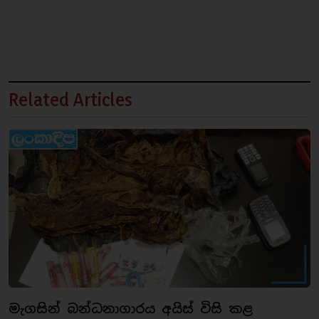
Related Articles
මැගසින් බන්ධනාගාරය අයිස් විසි කළ