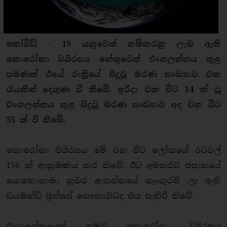
කෝවිඩ් - 19 යනුවෙන් නම්කරනු ලැබ ඇති
කොරෝනා වයිරසය හේතුවෙන් එංගලන්තය තුළ
පමණක් ඊයේ රාත්‍රියේ සිදුවූ මරණ සංඛ්‍යාව එක
රැයකින් දෙගුණ වී තිබේ. ඉරිදා වන විට 14 ක් වූ
එංගලන්තය තුළ සිදුවූ මරණ සංඛ්‍යාව අද වන විට
35 ක් වී තිබේ.
කොරෝනා වයිරසය මේ වන විට ලෝකයේ රටවල්
156 ක් ආක්‍රමණය කර තිබේ. ඊට අමතරව ජපානයේ
යොකොහාමා නුවර ආසන්නයේ නැංගුරම් ලා ඇති
ඩයමන්ඩ් ප්‍රින්සස් නෞකාවටද එය පැතිරී තිබේ.
එංගලන්තයෙන් හමුවූ කොරෝනා වයිරසය