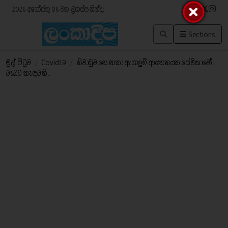
2026 අගෝස්තු 06 වන බ්‍රහස්පතින්දා
Sections
මුල් පිටුව
/
Covid19
/
නිවාඩුව නොතකා ඇඟලුම් ආයතනයක සේවිකාවෝ
වැඩට කැඳවති..