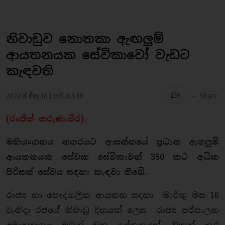
නිවාඩුව නොතකා ඇඟලුම්
ආයතනයක සේවිකාවෝ වැඩට
කැඳවති
-
2020 මාර්තු 16 | ප.ව. 03:40
Share
3
(රංජිත් කරුණාවීර)
මහියංගනය නගරයට ආසන්නයේ ප්‍රධාන ඇගලුම්
ආයතනයක සේවක සේවිකාවන් 350 කට අධික
පිරිසක් සේවය සඳහා කැඳවා තිබේ.
රාජ්‍ය හා පෞද්ගලික ආයතන සදහා මාර්තු මස 16
වැනිදා රජයේ නිවාඩු දිනයක් ලෙස රාජ්‍ය පරිපාලන