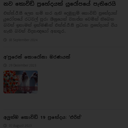
නව කොවිඩ් ප්‍රභේදයක් යුරෝපයේ පැතිරෙයි
එක්ස්.ඊ.සී ලෙස නම් කර ඇති දෙමුහුම් කොවිඩ් ප්‍රභේදයක්
යුරෝපයේ රටවල් පුරා ශීඝ්‍රයෙන් ව්‍යාප්ත වෙමින් තිබෙන
බවත් ඉතාමත් ඉක්මණින් එක්ස්.ඊ.සී ප්‍රධාන ප්‍රභේදයක් විය
හැකි බවත් විද්‍යාඥයෝ අනතුර..
18 September 2024
අ’පුරෙන් කොරෝනා මරණයක්
29 December 2023
අලුත්ම කොවිඩ් 19 ප්‍රභේදය: ’එරිස්’
07 August 2023