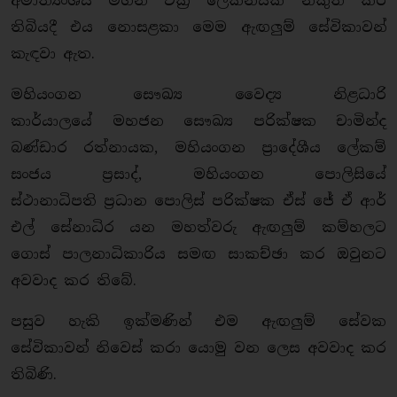
අමාත්‍යංශය මගින් චක්‍ර ලේකනයක් නිකුත් කර
තිබියදී එය නොසළකා මෙම ඇඟලුම් සේවිකාවන්
කැඳවා ඇත.
මහියංගන සෞඛ්‍ය වෛද්‍ය නිළධාරි
කාර්යාලයේ මහජන සෞඛ්‍ය පරික්ෂක චාමින්ද
බණ්ඩාර රත්නායක, මහියංගන ප්‍රාදේශීය ලේකම්
සංජය ප්‍රසාද්, මහියංගන පොලිසියේ
ස්ථානාධිපති ප්‍රධාන පොලිස් පරික්ෂක ඒස් ජේ ඒ ආර්
එල් සේනාධිර යන මහත්වරු ඇඟලුම් කම්හලට
ගොස් පාලනාධිකාරිය සමඟ සාකච්ඡා කර ඔවුනට
අවවාද කර තිබේ.
පසුව හැකි ඉක්මණින් එම ඇඟලුම් සේවක
සේවිකාවන් නිවෙස් කරා යොමු වන ලෙස අවවාද කර
තිබිණි.