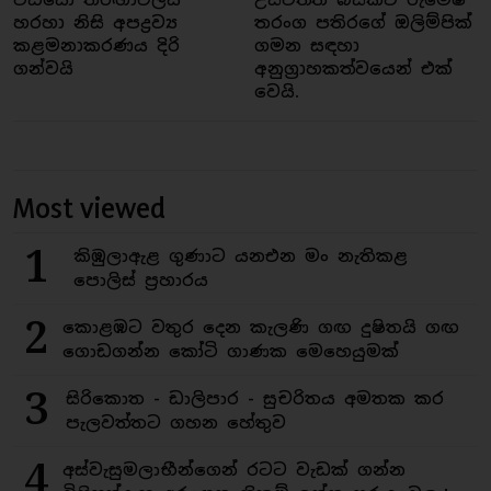
හරහා නිසි අපද්‍රව්‍ය
තරංග පතිරගේ ඔලිම්පික්
කළමනාකරණය දිරි
ගමන සඳහා
ගන්වයි
අනුග්‍රාහකත්වයෙන් එක්
වෙයි.
Most viewed
1
කිඹුලාඇළ ගුණාට යනඑන මං නැතිකළ
පොලිස් ප්‍රහාරය
2
කොළඹට වතුර දෙන කැලණි ගඟ දුෂිතයි ගඟ
ගොඩගන්න කෝටි ගාණක මෙහෙයුමක්
3
සිරිකොත - ඩාලිපාර - සුචරිතය අමතක කර
පැලවත්තට ගහන හේතුව
4
අස්වැසුමලාභීන්ගෙන් රටට වැඩක් ගන්න