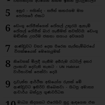
විසිපන්දාහ අරගෙන නිකම් ඉන්න පුරුදුවෙලා!
5
අනුර - පහින්ද - සජිත් කතරගම මහ
පෙරහරේ එකට
6
ඩෙංගු රෝගීන්ගෙන් රෝහල් උතුරයි ඇතැම්
රෝහල් රෝගීන් බාර ගැනීමත් නවත්වයි: ඩෙංගු
මඬින්න උපරිම ජනතා සහාය අවශ්‍යයි
7
ආණ්ඩුවට වසර දෙක පිරෙන සැප්තැම්බරයේ
විපක්ෂයෙන් මෙහෙයුමක්
8
නිවෙසක් මිලදී ගැනීම අසීරුම රටවල් අතර
ලංකාව දෙවැනි තැනට - UN Habitat
වාර්තාවක් පෙන්වා දෙයි
9
දැවැන්ත ආර්ථික අභියෝග රුසක් මේ
ආණ්ඩුවට ඉතිරිව තිබෙනවා - හිටපු අමාත්‍ය
ආචාර්ය බන්දුල ගුණවර්ධන
10
මාධ්‍ය නිදහසට එරෙහිව සුදු ඇඳගෙන එන