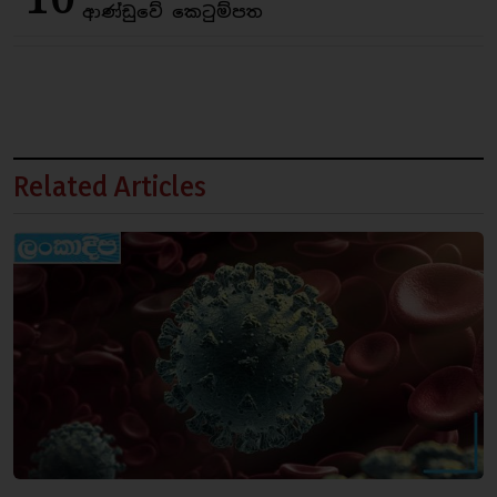
ආණ්ඩුවේ කෙටුම්පත
Related Articles