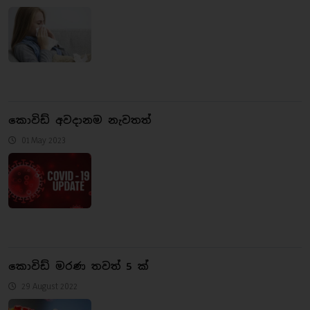
කොවිඩ් අවදානම නැවතත්
01 May 2023
කොවිඩ් මරණ තවත් 5 ක්
29 August 2022