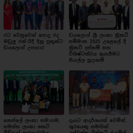
රට වෙනුවෙන් පොදු රද
ඩයලොග් ශ්‍රී ලංකා ක්‍රිකට්
මඩුලු රන්-රිදී දිනූ පුතුන්ට
සම්මාන 2025 උළෙලේ දී
ඩයලොග් උපහාර
ක්‍රිකට් දස්කම් සහ
විශිෂ්ටත්වය ඇගයීමට
සියල්ල සූදානම්
නෙස්ලේ ලංකා සමාගම,
දැයට ආදර්ශයක් වෙමින්,
සමස්ත ලංකා කෙටි
ශූරයෙකු සමඟින්:
වීඩියෝ තරඟාවලිය
උස්වත්ත බිස්කට් රුමේෂ්