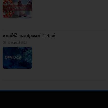
කොවිඩ් ආසාදිතයන් 114 ක්
25 August 2022