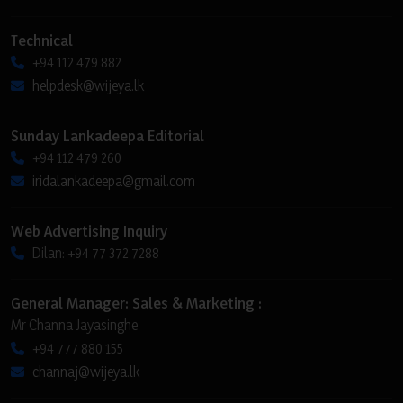
Technical
+94 112 479 882
helpdesk@wijeya.lk
Sunday Lankadeepa Editorial
+94 112 479 260
iridalankadeepa@gmail.com
Web Advertising Inquiry
Dilan: +94 77 372 7288
General Manager: Sales & Marketing :
Mr Channa Jayasinghe
+94 777 880 155
channaj@wijeya.lk