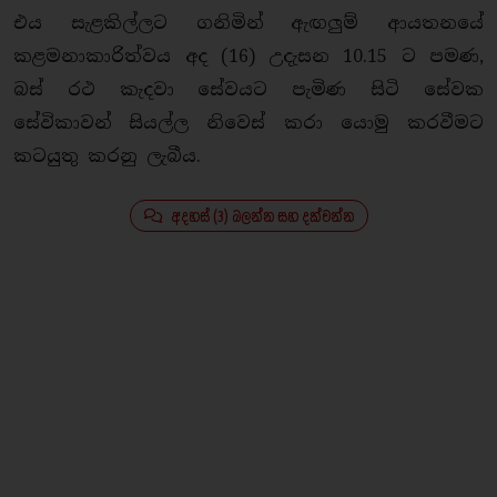
එය සැළකිල්ලට ගනිමින් ඇඟලුම් ආයතනයේ
කළමනාකාරිත්වය අද (16) උදැසන 10.15 ට පමණ,
බස් රථ කැදවා සේවයට පැමිණ සිටි සේවක
සේවිකාවන් සියල්ල නිවෙස් කරා යොමු කරවීමට
කටයුතු කරනු ලැබීය.
අදහස් (3) බලන්න සහ දක්වන්න