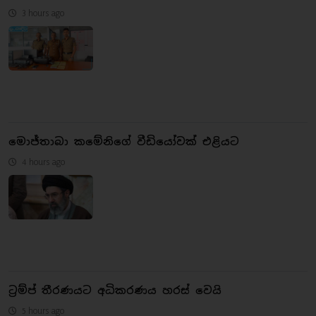
3 hours ago
මොජ්තාබා කමේනිගේ වීඩියෝවක් එළියට
4 hours ago
ට්‍රම්ප් තීරණයට අධිකරණය හරස් වෙයි
5 hours ago