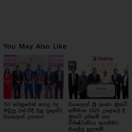
You May Also Like
රට වෙනුවෙන් පොදු රද
ඩයලොග් ශ්‍රී ලංකා ක්‍රිකට්
මඩුලු රන්-රිදී දිනූ පුතුන්ට
සම්මාන 2025 උළෙලේ දී
ඩයලොග් උපහාර
ක්‍රිකට් දස්කම් සහ
විශිෂ්ටත්වය ඇගයීමට
සියල්ල සූදානම්