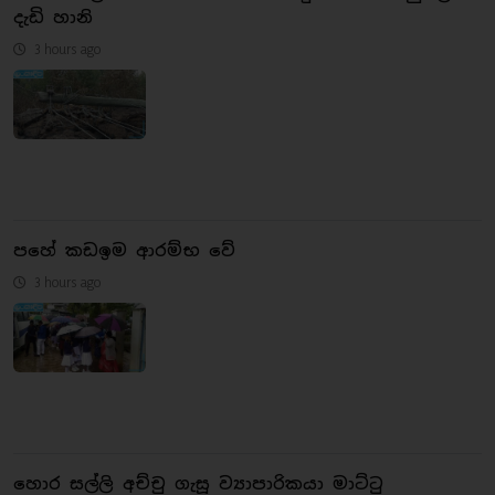
දැඩි හානි
3 hours ago
පහේ කඩඉම ආරම්භ වේ
3 hours ago
හොර සල්ලි අච්චු ගැසූ ව්‍යාපාරිකයා මාට්ටු