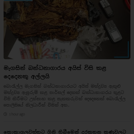
මැගසින් බන්ධනාගාරය අයිස් විසි කළ
දෙදෙනකු අල්ලයි
බොරැල්ල මැගසින් බන්ධනාගාරයට අයිස් මත්ද්‍රව්‍ය ඇතුළු
මත්ද්‍රව්‍ය ඇසුරුම් කළ පාර්සල් දෙකක් බන්ධානාගරය තුළට
විසි කිරීමට උත්සාහ කළ සැකකරුවන් දෙදෙනෙක් බොරැල්ල
පොලිසියේ නිලධාරීන් විසින් අත..
1 hour ago
කොකාගලවත්තට ගිනි තිබීමෙන් දුරකතන කණුවලට