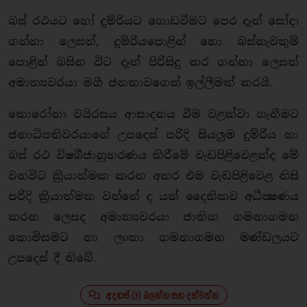
බස් රථයට හෝ දුම්රියට ගොඩවීමට පෙර දෑත් සෝදා
ගන්නා ලෙසත්, දුම්රියපොළින් හො බස්නැවතුම්
පොළින් බසින විට දෑත් පිරිසිදු කර ගන්නා ලෙසත්
අමාත්‍යවරයා මගී ජනතාවගෙන් ඉල්ලීමක් කරයි.
කොරෝනා වයිරසය ආසාදනය වීම වළක්වා ගැනීමට
ජනාධිපතිවරයාගේ උපදෙස් පරිදි සියලුම දුම්රිය හා
බස් රථ විෂබීජානුහරණය කිරීමේ වැඩපිළිවෙළක්ද මේ
වනවිට ක්‍රියාත්මක කරන අතර එම වැඩපිළිවෙළ නිසි
පරිදි ක්‍රියාත්මක වන්නේ ද යත් දෛනිකව අධීක්‍ෂණය
කරන ලෙසද අමාත්‍යවරයා ජාතික ගමනාගමන
කොමිසමට හා ලංකා ගමනාගමන මණ්ඩලයට
උපදෙස් දී තිබේ.
අදහස් (3) බලන්න සහ දක්වන්න