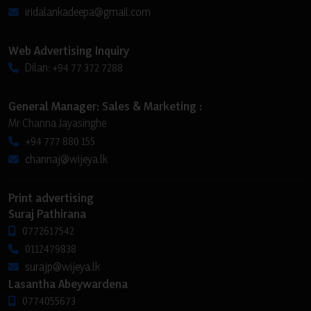
iridalankadeepa@gmail.com
Web Advertising Inquiry
Dilan: +94 77 372 7288
General Manager: Sales & Marketing :
Mr Channa Jayasinghe
+94 777 880 155
channaj@wijeya.lk
Print advertising
Suraj Pathirana
0772617542
0112479838
surajp@wijeya.lk
Lasantha Abeywardena
0774055673