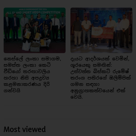
නෙස්ලේ ලංකා සමාගම,
දැයට ආදර්ශයක් වෙමින්,
සමස්ත ලංකා කෙටි
ශූරයෙකු සමඟින්:
වීඩියෝ තරඟාවලිය
උස්වත්ත බිස්කට් රුමේෂ්
හරහා නිසි අපද්‍රව්‍ය
තරංග පතිරගේ ඔලිම්පික්
කළමනාකරණය දිරි
ගමන සඳහා
ගන්වයි
අනුග්‍රාහකත්වයෙන් එක්
වෙයි.
Most viewed