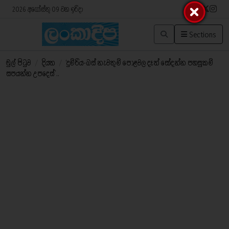
2026 අගෝස්තු 09 වන ඉරිදා
Sections
මුල් පිටුව
/
දියත
/
‘දුම්රිය-බස් නැවතුම් පොළවල දෑත් සෝදන්න පහසුකම්
සපයන්න උපදෙස්’..