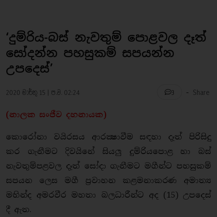
‘දුම්රිය-බස් නැවතුම් පොළවල දෑත්
සෝදන්න පහසුකම් සපයන්න
උපදෙස්’
-
2020 මාර්තු 15 | ප.ව. 02:24
Share
3
(නාලක සංජීව දහනායක)
කොරෝනා වයිරසය ආරක්‍ෂාවීම සඳහා දෑත් පිරිසිදු
කර ගැනීමට දිවයිනේ සියලු දුම්රියපොළ හා බස්
නැවතුම්පළවල දෑත් සෝදා ගැනීමට මගීන්ට පහසුකම්
සපයන ලෙස මගී ප්‍රවාහන කළමනාකරණ අමාත්‍ය
මහින්ද අමරවීර මහතා බලධාරීන්ට අද (15) උපදෙස්
දී ඇත.