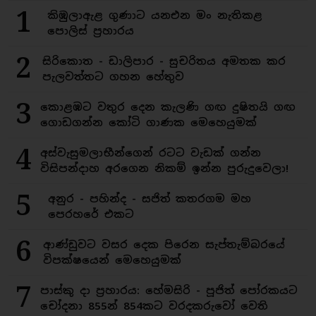
1
කිඹුලාඇළ ගුණාට යනඑන මං නැතිකළ
පොලිස් ප්‍රහාරය
2
සිරිකොත - ඩාලිපාර - සුචරිතය අමතක කර
පැලවත්තට ගහන හේතුව
3
කොළඹට වතුර දෙන කැලණි ගඟ දුෂිතයි ගඟ
ගොඩගන්න කෝටි ගාණක මෙහෙයුමක්
4
අස්වැසුමලාභීන්ගෙන් රටට වැඩක් ගන්න
විසිපන්දාහ අරගෙන නිකම් ඉන්න පුරුදුවෙලා!
5
අනුර - පහින්ද - සජිත් කතරගම මහ
පෙරහරේ එකට
6
ආණ්ඩුවට වසර දෙක පිරෙන සැප්තැම්බරයේ
විපක්ෂයෙන් මෙහෙයුමක්
7
පාස්කු දා ප්‍රහාරය: හේමසිරි - පූජිත් පෝරකයට
චෝදනා 855න් 854කට වරදකරුවෝ වෙති