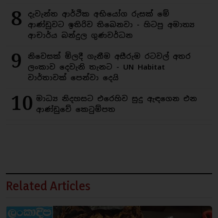
8
දැවැන්ත ආර්ථික අභියෝග රුසක් මේ
ආණ්ඩුවට ඉතිරිව තිබෙනවා - හිටපු අමාත්‍ය
ආචාර්ය බන්දුල ගුණවර්ධන
9
නිවෙසක් මිලදී ගැනීම අසීරුම රටවල් අතර
ලංකාව දෙවැනි තැනට - UN Habitat
වාර්තාවක් පෙන්වා දෙයි
10
මාධ්‍ය නිදහසට එරෙහිව සුදු ඇඳගෙන එන
ආණ්ඩුවේ කෙටුම්පත
Related Articles