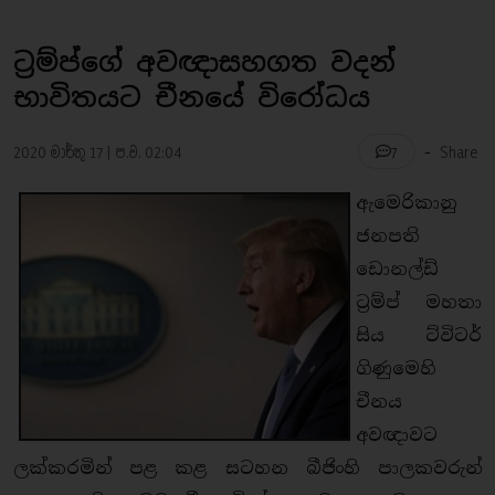
ට්‍රම්ප්ගේ අවඥාසහගත වදන්
භාවිතයට චීනයේ විරෝධය
-
2020 මාර්තු 17 | ප.ව. 02:04
Share
7
ඇමෙරිකානු
ජනපති
ඩොනල්ඩ්
ට්‍රම්ප් මහතා
සිය ට්විටර්
ගිණුමෙහි
චීනය
අවඥාවට
ලක්කරමින් පළ කළ සටහන බීජිංහි පාලකවරුන්