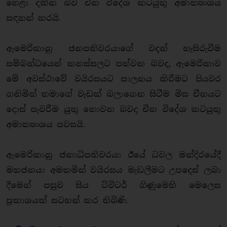
හෙළා දකින බව චීන විදේශ කටයුතු අමාත්‍යංශය
සඳහන් කරයි.
ඇමෙරිකානු ජනපතිවරයාගේ වදන් හැසිරුවීම
සම්බන්ධයෙන් කනස්සලට පත්වන බවද, ඇමෙරිකාව
මේ අවස්ථාවේ වයිරසයට පාලනය කිරීමට පියවර
ගනිමින් තමාගේ වැඩක් බලාගෙන සිටීම මිස චීනයට
දොස් පැවරීම යුතු නොවන බවද චීන විදේශ කටයුතු
අමාත්‍යංශය පවසයි.
ඇමෙරිකානු ජනාධිපතිවරයා ඊයේ ධවල මන්දිරයේදී
මහජනයා අමතමින් වයිරසය මැඩලීමට උපදෙස් ලබා
දීමෙන් පසුව සිය ට්විටර් ගිණුමෙහි මෙලෙස
ප්‍රකාශයක් සටහන් කර තිබිණි.