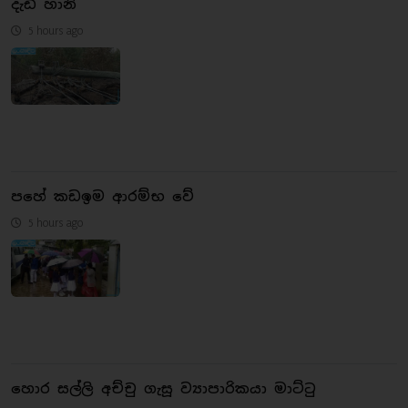
දැඩි හානි
5 hours ago
පහේ කඩඉම ආරම්භ වේ
5 hours ago
හොර සල්ලි අච්චු ගැසූ ව්‍යාපාරිකයා මාට්ටු