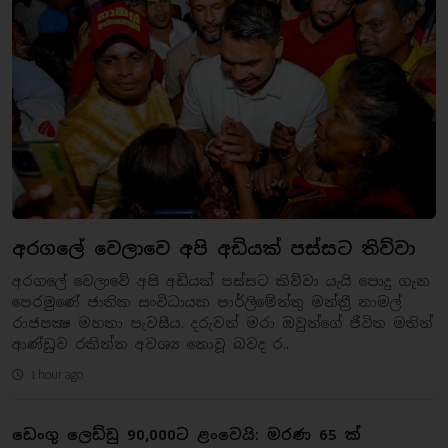
අරගලේ වෙලාවෙ අපි අඩියක් පස්සට තිව්වා
අරගලේ වෙලාවේ අපි අඩියක් පස්සට කිව්වා යැයි පොදු ගැන
පෙරමුණේ ජාතික සංවිධායක පාර්ලිමේන්තු මන්ත්‍රී නාමල්
රාජපක්‍ෂ මහතා පැවසීය. දරුවන් මරා ඔවුන්ගේ ජීවිත මතින්
ආණ්ඩුව රකින්න අවශ්‍ය නොවූ බවද ර..
1 hour ago
ඩෙංගු ලෙඩ්ඩු 90,000ට ළංවෙයි: මරණ 65 ක්