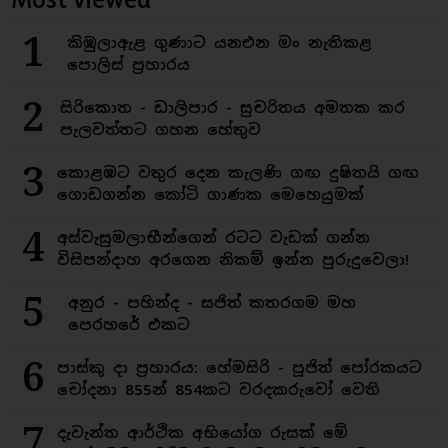
1
කිඹුලාඇළ ගුණාට යනඑන මං නැතිකළ
පොලිස් ප්‍රහාරය
2
සිරිකොත - ඩාලිපාර - සුචරිතය අමතක කර
පැලවත්තට ගහන හේතුව
3
කොළඹට වතුර දෙන කැලණි ගඟ දුෂිතයි ගඟ
ගොඩගන්න කෝටි ගාණක මෙහෙයුමක්
4
අස්වැසුමලාභීන්ගෙන් රටට වැඩක් ගන්න
විසිපන්දාහ අරගෙන නිකම් ඉන්න පුරුදුවෙලා!
5
අනුර - පහින්ද - සජිත් කතරගම මහ
පෙරහරේ එකට
6
පාස්කු දා ප්‍රහාරය: හේමසිරි - පූජිත් පෝරකයට
චෝදනා 855න් 854කට වරදකරුවෝ වෙති
7
දැවැන්ත ආර්ථික අභියෝග රුසක් මේ