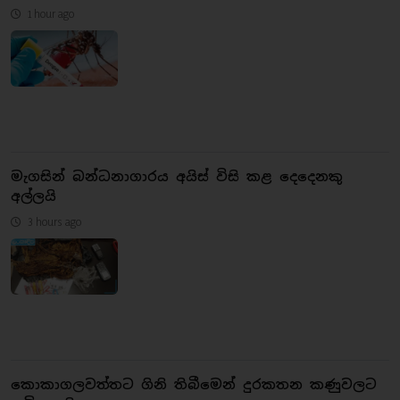
1 hour ago
මැගසින් බන්ධනාගාරය අයිස් විසි කළ දෙදෙනකු
අල්ලයි
3 hours ago
කොකාගලවත්තට ගිනි තිබීමෙන් දුරකතන කණුවලට