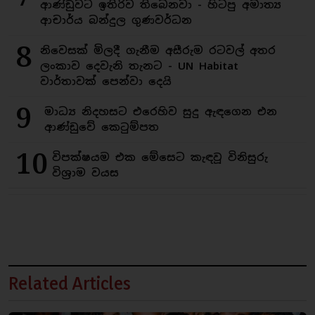
ආණ්ඩුවට ඉතිරිව තිබෙනවා - හිටපු අමාත්‍ය
ආචාර්ය බන්දුල ගුණවර්ධන
8
නිවෙසක් මිලදී ගැනීම අසීරුම රටවල් අතර
ලංකාව දෙවැනි තැනට - UN Habitat
වාර්තාවක් පෙන්වා දෙයි
9
මාධ්‍ය නිදහසට එරෙහිව සුදු ඇඳගෙන එන
ආණ්ඩුවේ කෙටුම්පත
10
විපක්ෂයම එක මේසෙට කැඳවූ විනිසුරු
විශ්‍රාම වයස
Related Articles