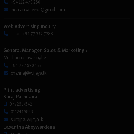
+94 112 479 260
iridalankadeepa@gmail.com
Web Advertising Inquiry
Dilan: +94 77 372 7288
General Manager: Sales & Marketing :
Mr Channa Jayasinghe
+94 777 880 155
channaj@wijeya.lk
Print advertising
Suraj Pathirana
0772617542
0112479838
surajp@wijeya.lk
Lasantha Abeywardena
0774055673