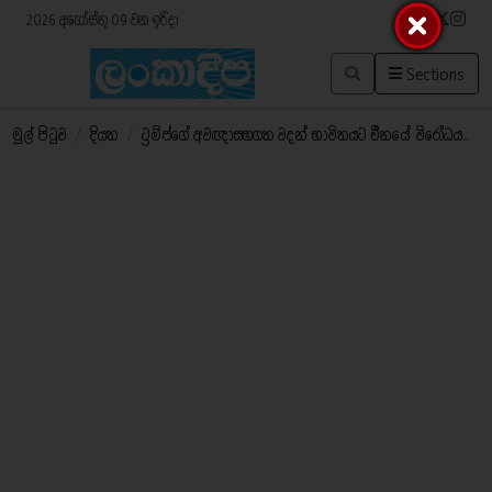
2026 අගෝස්තු 09 වන ඉරිදා
Sections
මුල් පිටුව
/
දියත
/
ට්‍රම්ප්ගේ අවඥාසහගත වදන් භාවිතයට චීනයේ විරෝධය..