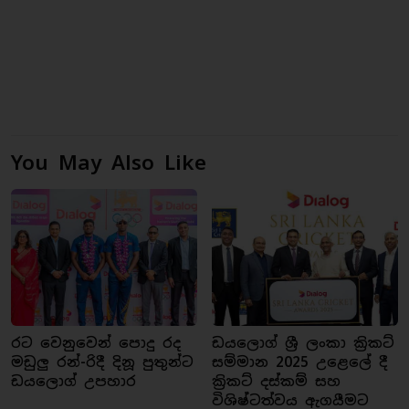
You May Also Like
රට වෙනුවෙන් පොදු රද
ඩයලොග් ශ්‍රී ලංකා ක්‍රිකට්
මඩුලු රන්-රිදී දිනූ පුතුන්ට
සම්මාන 2025 උළෙලේ දී
ඩයලොග් උපහාර
ක්‍රිකට් දස්කම් සහ
විශිෂ්ටත්වය ඇගයීමට