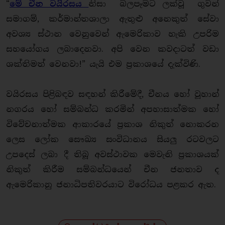
“
මේ චීන වයිරසය
නිසා බලපෑමට ලක්වූ ගුවන්
සමාගම්, කර්මාන්තශාලා ඇතුළු අනෙකුත් සේවා
අවශ්‍ය ස්ථාන වෙනුවෙන් ඇමෙරිකාව හැකි උපරිම
සහයෝගය ලබාදෙනවා. අපි වෙන කවදාටත් වඩා
ශක්තිමත් වෙනවා!” යැයි එම ප්‍රකාශයේ දැක්විණි.
වයිරසය පිළිබඳව සඳහන් කිරීමේදී, චීනය හෝ වූහාන්
නගරය හෝ සම්බන්ධ කරමින් අපහාසාත්මක හෝ
විවේචනාත්මක ආකාරයේ ප්‍රකාශ නිකුත් නොකරන
ලෙස ලෝක සෞඛ්‍ය සංවිධානය සියලු රටවලට
උපදෙස් ලබා දී තිබූ අවස්ථාවක මෙවැනි ප්‍රකාශයක්
නිකුත් කිරීම සම්බන්ධයෙන් චීන ජනතාව ද
ඇමෙරිකානු ජනාධිපතිවරයාට විරෝධය පළකර ඇත.