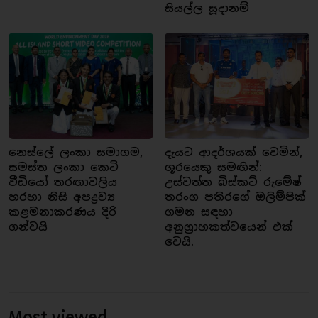
සියල්ල සූදානම්
නෙස්ලේ ලංකා සමාගම,
දැයට ආදර්ශයක් වෙමින්,
සමස්ත ලංකා කෙටි
ශූරයෙකු සමඟින්:
වීඩියෝ තරඟාවලිය
උස්වත්ත බිස්කට් රුමේෂ්
හරහා නිසි අපද්‍රව්‍ය
තරංග පතිරගේ ඔලිම්පික්
කළමනාකරණය දිරි
ගමන සඳහා
ගන්වයි
අනුග්‍රාහකත්වයෙන් එක්
වෙයි.
Most viewed