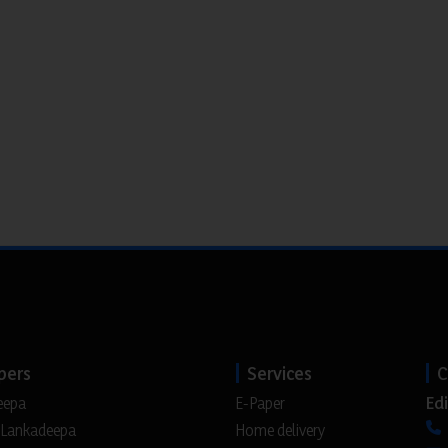
pers
Services
C
Edi
eepa
E-Paper
 Lankadeepa
Home delivery