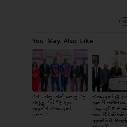
You May Also Like
රට වෙනුවෙන් පොදු රද
ඩයලොග් ශ්‍රී ල
මඩුලු රන්-රිදී දිනූ
ක්‍රිකට් සම්මාන
පුතුන්ට ඩයලොග්
උළෙලේ දී ක්‍රික
උපහාර
සහ විශිෂ්ටත්ව
ඇගයීමට සියල්
සූදානම්