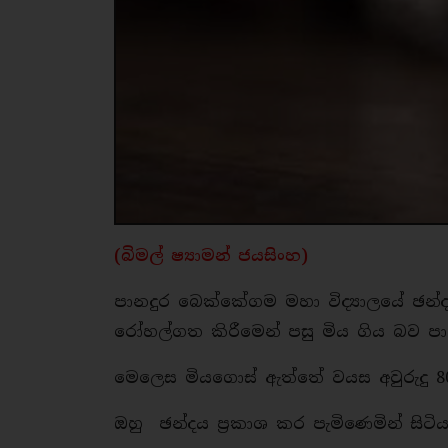
(බිමල් ෂ්‍යාමන් ජයසිංහ)
පානදුර බෙක්කේගම මහා විද්‍යාලයේ ඡන්ද 
රෝහල්ගත කිරීමෙන් පසු මිය ගිය බව පා
මෙලෙස මියගොස් ඇත්තේ වයස අවුරුදු 80
ඔහු ඡන්දය ප්‍රකාශ කර පැමිණෙමින් සිට