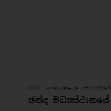
මුල් පිටුව
/
General election 2020
/
ඡන්ද මධ්‍යස්ථානයේ 
ඡන්ද මධ්‍යස්ථානයේ