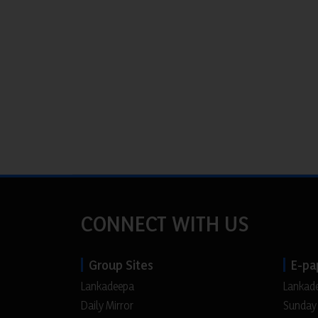
CONNECT WITH US
Group Sites
E-pa
Lankadeepa
Lankad
Daily Mirror
Sunday