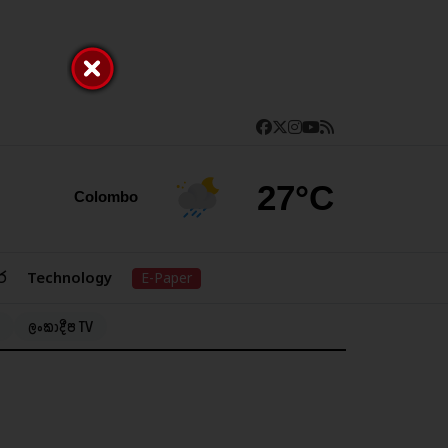
27°C
Colombo
ර
Technology
E-Paper
ලංකාදීප TV