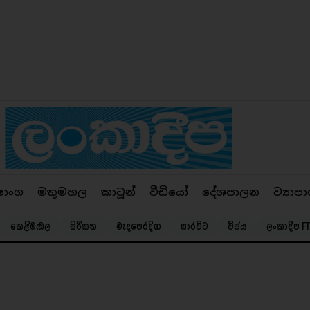
ෂාංග
මතුමහල
කාටූන්
වීඩියෝ
දේශපාලන
ව්‍යාපා
කෙළිමඬල
සිරිකත
මැදපෙරදිග
සාරවිට
විජය
ලංකාදීප FT