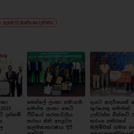
අදහස් (0) බලන්න සහ දක්වන්න
ංකා
නෙස්ලේ ලංකා සමාගම,
දැයට ආදර්ශයක් ව
 2025
සමස්ත ලංකා කෙටි
ශූරයෙකු සමඟින්:
ට් දස්කම්
වීඩියෝ තරඟාවලිය
උස්වත්ත බිස්කට් 
ය
හරහා නිසි අපද්‍රව්‍ය
තරංග පතිරගේ
ල
කළමනාකරණය දිරි
ඔලිම්පික් ගමන ස
ගන්වයි
අනුග්‍රාහකත්වයෙන්