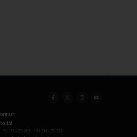
ontact
torial
+94 112 479 205, +94 112 479 212