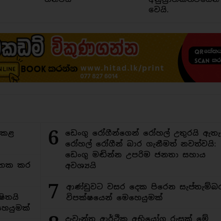
වෙයි.
6
ිකළ
ඩෙංගු රෝගීන්ගෙන් රෝහල් උතුරයි ඇතැ
රෝහල් රෝගීන් බාර ගැනීමත් නවත්වයි:
ඩෙංගු මඬින්න උපරිම ජනතා සහාය
අමතක කර
අවශ්‍යයි
7
ආණ්ඩුවට වසර දෙක පිරෙන සැප්තැම්බ
ිතයි
විපක්ෂයෙන් මෙහෙයුමක්
ෙයුමක්
දැවැන්ත ආර්ථික අභියෝග රුසක් මේ