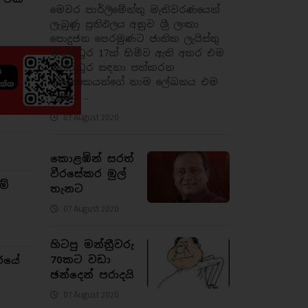
මෙවර පාර්ලිමේන්තු මැතිවරණයෙන්
ලැබුණු ප්‍රතිඵලය අනුව ශ්‍රී ලංකා
පොදුජන පෙරමුණට ජාතික ලැයිස්තු
මන්ත්‍රීධූර 17ක් හිමිව ඇති අතර එම
මන්ත්‍රීධූර සඳහා පත්කරන
අපේක්‍ෂකයන්ගේ නාම ලේඛනය එම
පක්‍ෂය ..
07 August 2020
කොළඹින් සරත්
වීරසේකර මුල්
ම්
තැනට
07 August 2020
හිටපු මන්ත්‍රීවරු
70කට වඩා
රයේ
ඡන්දෙන් පරාදයි
07 August 2020