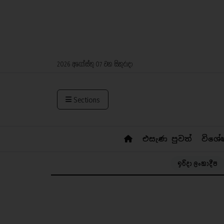
2026 අගෝස්තු 07 වන සිකුරාදා
Sections
එසැණ පුවත්
විශේ
ඉරිදා ලංකාදීප