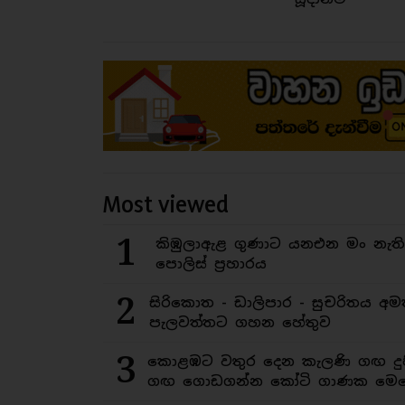
Most viewed
1
කිඹුලාඇළ ගුණාට යනඑන මං නැත
පොලිස් ප්‍රහාරය
2
සිරිකොත - ඩාලිපාර - සුචරිතය 
පැලවත්තට ගහන හේතුව
3
කොළඹට වතුර දෙන කැලණි ගඟ දුෂ
ගඟ ගොඩගන්න කෝටි ගාණක මෙහ