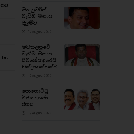
්‍ය
මහනුවරින්
වැඩිම මනාප
දිලුම්ට
07 August 2020
මඩකලපුවේ
වැඩිම මනාප
tat
සිවනේසතුරෙයි
චන්ද්‍රකාන්තන්ට
07 August 2020
පොහොට්ටු
විජයග්‍රහණ
රහස
07 August 2020