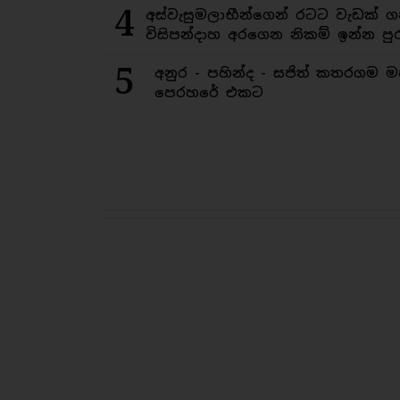
4
අස්වැසුමලාභීන්ගෙන් රටට වැඩක් ග
විසිපන්දාහ අරගෙන නිකම් ඉන්න පුර
5
අනුර - පහින්ද - සජිත් කතරගම 
පෙරහරේ එකට