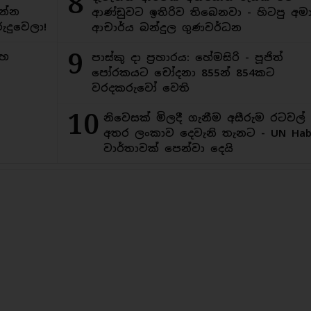
8
න්න
ආණ්ඩුවට ඉතිරිව තිබෙනවා - හිටපු අමාත
ුදුවෙලා!
ආචාර්ය බන්දුල ගුණවර්ධන
9
මහ
පාස්කු දා ප්‍රහාරය: හේමසිරි - පූජිත්
පෝරකයට චෝදනා 855න් 854කට
වරදකරුවෝ වෙති
10
නිවෙසක් මිලදී ගැනීම අසීරුම රටවල්
අතර ලංකාව දෙවැනි තැනට - UN Habi
වාර්තාවක් පෙන්වා දෙයි