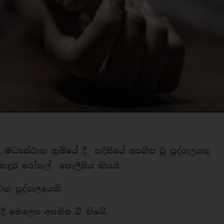
මධ්‍යස්ථාන භූමියේ දී හදිසියේ අසනීප වූ පුද්ගලයකු
නදුර රෝහල් පොලිසිය කියයි.
ක පුද්ගලයෙකි.
ියදී මෙලෙස අසනීප වී තිබේ.