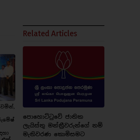
Related Articles
ෙමින්,
පොහොට්ටුවේ ජාතික
රුමේෂ්
ලැයිස්තු මන්ත්‍රීවරුන්ගේ නම්
ඳහා
මැතිවරණ කොමිසමට
 එක්