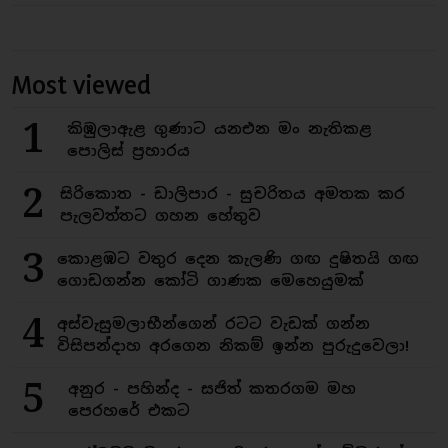
Most viewed
1
කිඹුලාඇළ ගුණාට යනඑන මං නැතිකළ
පොලිස් ප්‍රහාරය
2
සිරිකොත - ඩාලිපාර - සුචරිතය අමතක කර
පැලවත්තට ගහන හේතුව
3
කොළඹට වතුර දෙන කැලණි ගඟ දුෂිතයි ගඟ
ගොඩගන්න කෝටි ගාණක මෙහෙයුමක්
4
අස්වැසුමලාභීන්ගෙන් රටට වැඩක් ගන්න
විසිපන්දාහ අරගෙන නිකම් ඉන්න පුරුදුවෙලා!
5
අනුර - පහින්ද - සජිත් කතරගම මහ
පෙරහරේ එකට