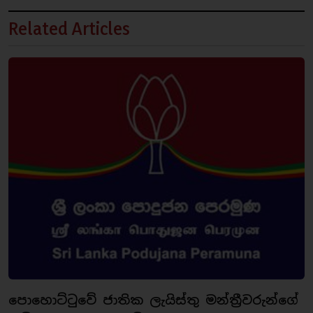
Related Articles
පොහොට්ටුවේ ජාතික ලැයිස්තු මන්ත්‍රීවරුන්ගේ