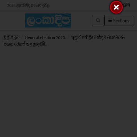
2026 අගෝස්තු 09 වන ඉරිදා
Sections
මුල් පිටුව
/
General election 2020
/
‘අලුත් පාර්ලිමේන්තුව මැතිවරණ
පනත වෙනස් කළ යුතුමය‍ි‘..