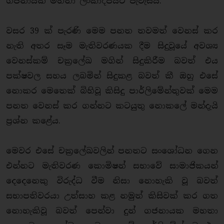
ගජනායක මහතා ලංකාදීපයට පැවැසීය.
වසර 39 ක් පැරණි මෙම පනත තවමත් වෙනස් කර
නැති අතර සෑම මැතිවරණයක දීම සිදුවූයේ අවශ්‍ය
වෙනස්කම් චක්‍රලේඛ මගින් සිදුකිරීම බවත් එය
පක්ෂවල සහය ලබමින් සිදුකළ බවත් කී ඔහු එසේ
නොකර මෙතෙක් බිහිවූ කිසිදු පාර්ලිමේන්තුවක් මෙම
පනත වෙනස් කර ගන්නට කටයුතු නොකලේ මන්දැයි
ප්‍රශ්න කළේය.
මෙවර එසේ චක්‍රලේඛවලින් පනතට සංශෝධන ගෙන
එන්නට මැතිවරණ කොමිෂන් සභාවේ සාමාජිකයන්
දෙදෙනෙකු විරුද්ධ වීම නිසා නොහැකි වූ බවත්
සභාපතිවරයා උත්සාහ කළ නමුත් කිසිවක් කර ගත
නොහැකිවූ බවත් පෙන්වා දුන් ගජනායක මහතා