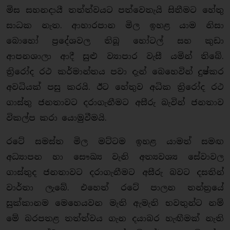
මිස සහනදායී තත්ත්වයට පත්වෙතැයි සිතීමට හේතු
සාධක නැත. ආහාරපාන මිල ඉහළ යාම නිසා
බොහෝ ප්‍රදේශවල තිබූ හෝටල් සහ කුඩා
ආපනශාලා ආදී සුළු ව්‍යාපාර වැසී යමින් තිබේ.
ත්‍රිරෝද රථ කර්මාන්තය පවා දැන් බෙහෙවින් දුෂ්කර
අවධියක් පසු කරයි. ඊට හේතුව අධික ත්‍රිරෝද රථ
ගාස්තු ජනතාවට දරාගැනීමට අසීරු බැවින් ජනතාව
විකල්ප කරා යොමුවීමයි.
රටේ සමස්ත මිල මට්ටම ඉහළ යාමත් සමඟ
අධ්‍යාපන හා සෞඛ්‍ය වැනි අත්‍යවශ්‍ය සේවාවල
ගාස්තුද ජනතාවට දරාගැනීමට අසීරු බවට දසතින්
වාර්තා ලැබේ. එහෙත් රටේ පාලන තන්ත්‍රයේ
සුක්කානම මෙහෙයවන මැති ඇමැති භවතුන්ට නම්
මේ බරපතළ තත්ත්වය ගැන දයාබර හැඟීමක් නැති