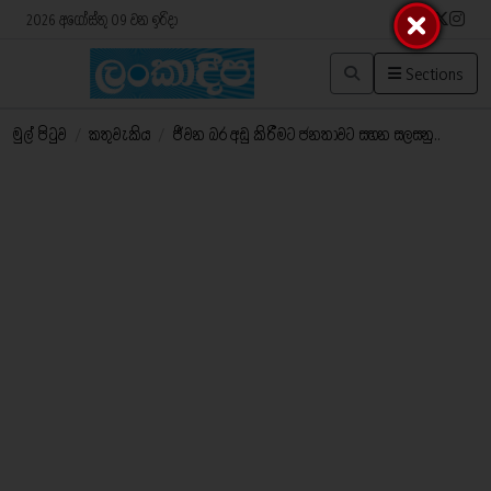
2026 අගෝස්තු 09 වන ඉරිදා
Sections
මුල් පිටුව
/
කතුවැකිය
/
ජීවන බර අඩු කිරීමට ජනතාවට සහන සලසනු..