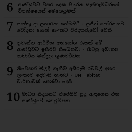
6
ආණ්ඩුවට වසර දෙක පිරෙන සැප්තැම්බරයේ
විපක්ෂයෙන් මෙහෙයුමක්
7
පාස්කු දා ප්‍රහාරය: හේමසිරි - පූජිත් පෝරකයට
චෝදනා 855න් 854කට වරදකරුවෝ වෙති
8
දැවැන්ත ආර්ථික අභියෝග රුසක් මේ
ආණ්ඩුවට ඉතිරිව තිබෙනවා - හිටපු අමාත්‍ය
ආචාර්ය බන්දුල ගුණවර්ධන
9
නිවෙසක් මිලදී ගැනීම අසීරුම රටවල් අතර
ලංකාව දෙවැනි තැනට - UN Habitat
වාර්තාවක් පෙන්වා දෙයි
10
මාධ්‍ය නිදහසට එරෙහිව සුදු ඇඳගෙන එන
ආණ්ඩුවේ කෙටුම්පත