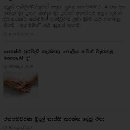
අලුත් පාර්ලිමේන්තුවක් සඳහා ලබන නොවැම්බර 14 වන දින
ඡන්දය දිය යුතුය. ඡන්දය දිය යුත්තේ ජනාධිපති අනුර කුමාර
දිසානායකට ශක්තිමත් ආණ්ඩුවක් ලබා දීමට යැයි ඇතැම්හු
කියති. “ශක්තිමත්” යැයි අදහස් දෙකකි..
07 October 2024
ජ්‍යෙෂ්ඨ පුරවැසි තැන්පතු පොලිය තවත් වැඩිකළ
නොහැකි ද?
08 August 2024
ජනපතිවරණ මුදල් නාස්ති කරන්න දෙනු එපා
07 August 2024