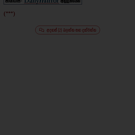
(***)
අදහස් (2) බලන්න සහ දක්වන්න