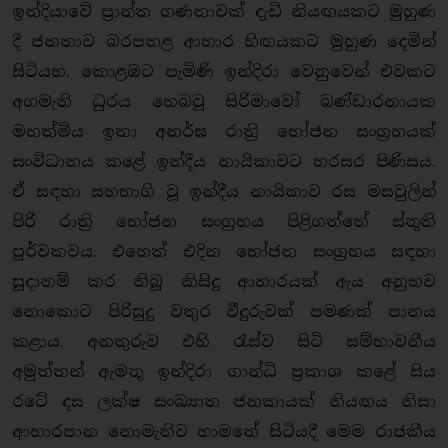
ඉන්දියාවේ ප්‍රාන්ත ගණනාවක් දැඩි නියඟයකට මුහුණ
දී ජනතාව බරපතළ ආහාර හිඟයකට මුහුණ දෙමින්
සිටියහ. කොළඹට පැමිණි ඉන්දිරා වෙනුවෙන් එවකට
අගමැති ධුරය හෙබවූ සිරිමාවෝ බණ්ඩාරනායක
මහත්මිය ඉතා අනර්ඝ රාත්‍රි භෝජන සංග්‍රහයක්
සංවිධානය කළේ ඉන්දීය නායිකාවට හරසර පිණිසය.
ඒ සඳහා සහභාගි වූ ඉන්දීය නායිකාව රස මසවුලින්
පිරි රාත්‍රි භෝජන සංග්‍රහය පිළිගත්තේ ස්තූති
පූර්වකවය. එහෙත් එදින භෝජන සංග්‍රහය සඳහා
සූදානම් කර තිබූ කිසිදු ආහාරයක් ඇය අනුභව
නොකොට පිරිසුදු වතුර වීදුරුවක් පමණක් පානය
කළාය. අනතුරුව එහි රැස්ව සිටි සම්භාවනීය
අමුත්තන් ඇමතූ ඉන්දිරා ගාන්ධි ප්‍රකාශ කළේ සිය
රටේ දස ලක්ෂ සංඛ්‍යාත ජනකායක් නියඟය නිසා
ආහාරපාන නොමැතිව හාමතේ සිටියදී මෙම රාජකීය