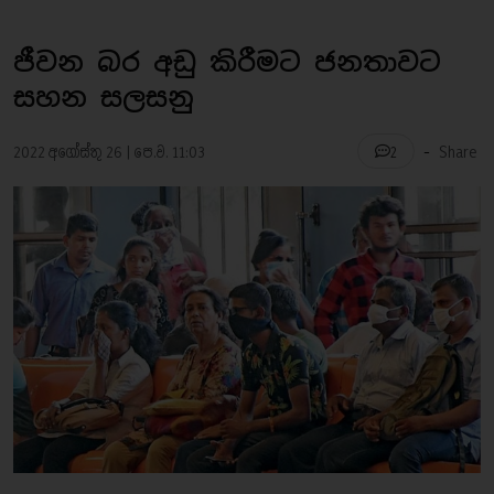
ජීවන බර අඩු කිරීමට ජනතාවට
සහන සලසනු
-
2022 අගෝස්තු 26 | පෙ.ව. 11:03
Share
2