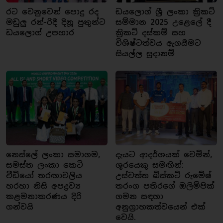
රට වෙනුවෙන් පොදු රද
ඩයලොග් ශ්‍රී ලංකා ක්‍රිකට්
මඩුලු රන්-රිදී දිනූ පුතුන්ට
සම්මාන 2025 උළෙලේ දී
ඩයලොග් උපහාර
ක්‍රිකට් දස්කම් සහ
විශිෂ්ටත්වය ඇගයීමට
සියල්ල සූදානම්
නෙස්ලේ ලංකා සමාගම,
දැයට ආදර්ශයක් වෙමින්,
සමස්ත ලංකා කෙටි
ශූරයෙකු සමඟින්:
වීඩියෝ තරඟාවලිය
උස්වත්ත බිස්කට් රුමේෂ්
හරහා නිසි අපද්‍රව්‍ය
තරංග පතිරගේ ඔලිම්පික්
කළමනාකරණය දිරි
ගමන සඳහා
ගන්වයි
අනුග්‍රාහකත්වයෙන් එක්
වෙයි.