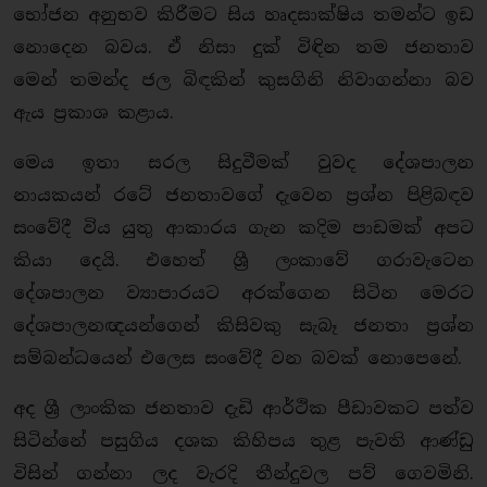
භෝජන අනුභව කිරීමට සිය හෘදසාක්ෂිය තමන්ට ඉඩ
නොදෙන බවය. ඒ නිසා දුක් විඳින තම ජනතාව
මෙන් තමන්ද ජල බිඳකින් කුසගිනි නිවාගන්නා බව
ඇය ප්‍රකාශ කළාය.
මෙය ඉතා සරල සිදුවීමක් වුවද දේශපාලන
නායකයන් රටේ ජනතාවගේ දැවෙන ප්‍රශ්න පිළිබඳව
සංවේදී විය යුතු ආකාරය ගැන කදිම පාඩමක් අපට
කියා දෙයි. එහෙත් ශ්‍රී ලංකාවේ ගරාවැටෙන
දේශපාලන ව්‍යාපාරයට අරක්ගෙන සිටින මෙරට
දේශපාලනඥයන්ගෙන් කිසිවකු සැබෑ ජනතා ප්‍රශ්න
සම්බන්ධයෙන් එලෙස සංවේදී වන බවක් නොපෙනේ.
අද ශ්‍රී ලාංකික ජනතාව දැඩි ආර්ථික පීඩාවකට පත්ව
සිටින්නේ පසුගිය දශක කිහිපය තුළ පැවති ආණ්ඩු
විසින් ගන්නා ලද වැරදි තීන්දුවල පව් ගෙවමිනි.