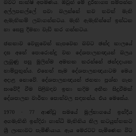
බවට සාක්ෂි අපමණය. ඔවුන් මේ දුර්භාග්‍ය සම්පන්න
අල්ලපනල්ලේ පවා බලන්නේ තව තවත් මැති
ඇමැතිකම් ලබාගන්නටය. මැති ඇමැතින්ගේ ඉන්ධන
හා සෙසු දීමනා වැඩි කර ගන්නටය.
ජනතාව වෙනුවෙන් කැපවෙන බවට ඡන්ද කාලයේ
දස අතේ පොරොන්දු වන දේශපාලනඥයන් බලය
ලැබුණු පසු මුලින්ම අමතක කරන්නේ ඡන්දදායක
හාම්පුතුන්ය. එහෙත් සෑම දේශපාලනඥයාටම මෙය
අදාළ නොවේ. දේශපාලනඥයන් ජනතා ප්‍රශ්න ගැන
සංවේදී වීම පිළිබඳව ඉතා කදිම අතීත සිදුවීමක්
දේශපාලන වාර්තා පොත්වල සඳහන්ය. එය මෙසේය.
1970 - 77 ආණ්ඩු සමයේ මුල්භාගයේ ඉන්දීය
අගමැතිනි ඉන්දිරා ගාන්ධි මැතිනිය නිල කටයුත්තකට
ශ්‍රී ලංකාවට පැමිණියාය. ඇය මෙරටට පැමිණෙන විට