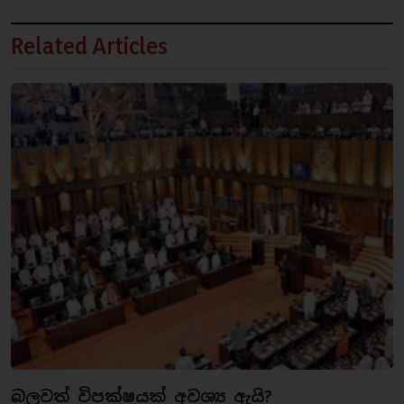
Related Articles
බලවත් විපක්ෂයක් අවශ්‍ය ඇයි?