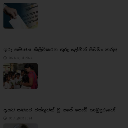
ගුරු සමාජය කිලිටිකරන ගුරු ද්‍රෝහීන් පිටමං කරමු
06 August 2024
දැයට සමයට වස්තුවක් වූ අපේ පොඩි හාමුදුරුවෝ
05 August 2024