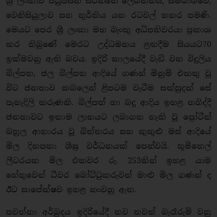
ශ්‍රී ලංකාව පසුපසින් සිටින්නේ ලෙබනනය, සිම්බාබ්වේ,
වෙනිසියුලාව සහ තුර්කිය යන රටවල් හතර පමණි.
මෙයට පෙර ශ්‍රී ලංකා මහ බැංකු අධිපතිවරයා ප්‍රකාශ
කර තිබුණේ මෙරට උද්ධමනය ළඟදීම සියයට70
ඉක්මවනු ඇති බවය. ඉදිරි කාලයේදී වැඩි වන විදුලිය
බිල්පත, ජල බිල්පත ආදියේ ගණන් මිනුම් එකතු වූ
විට ජනතාව කබලෙන් ළිපටම වැටීම සක්සුදක් සේ
පැහැදිලි කරුණකි. බිල්පත් හා බදු ආදිය ඉහළ නගිද්දී
ජනතාවට ඉතාම ලාභයට ලබාගත හැකි වූ ප්‍රෝටීන්
බහුල ආහාරය වූ බිත්තරය සහ කුකුළු මස් ආදියේ
මිල දිනපතා ශීඝ්‍ර වර්ධනයක් පෙන්වයි. භූමිතෙල්
ලීටරයක මිල එකවර රු. 253කින් ඉහළ යාම
හේතුවෙන් ධීවර බෝට්ටුකරුවන් මාළු මිල ගණන් ද
ඊට සාපේක්ෂව ඉහළ නංවනු ඇත.
පවත්නා අර්බුදය ඉදිරියේදී තව තවත් බැරෑරුම් වනු