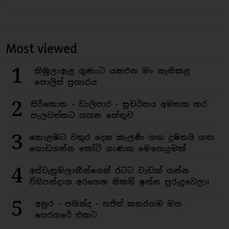
Most viewed
1
කිඹුලාඇළ ගුණාට යනඑන මං නැතිකළ
පොලිස් ප්‍රහාරය
2
සිරිකොත - ඩාලිපාර - සුචරිතය අමතක කර
පැලවත්තට ගහන හේතුව
3
කොළඹට වතුර දෙන කැලණි ගඟ දුෂිතයි ගඟ
ගොඩගන්න කෝටි ගාණක මෙහෙයුමක්
4
අස්වැසුමලාභීන්ගෙන් රටට වැඩක් ගන්න
විසිපන්දාහ අරගෙන නිකම් ඉන්න පුරුදුවෙලා!
5
අනුර - පහින්ද - සජිත් කතරගම මහ
පෙරහරේ එකට