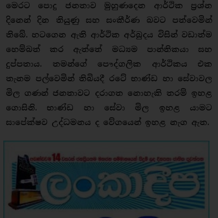
මෙරට පොදු ජනතාව මුහුණදෙන ආර්ථික ප්‍රශ්න
දිනෙන් දින තියුණු සහ සංකීර්ණ බවට පත්වෙමින්
තිබේ. හටගෙන ඇති ආර්ථික අර්බුදය විසින් වඩාත්ම
හෙම්බත් කර ඇත්තේ මධ්‍යම පාන්තිකයා සහ
දුප්පතාය. තමන්ගේ පෞද්ගලික ආර්ථිකය එක
තැනම පල්වෙමින් තිබියදී රටේ භාණ්ඩ හා සේවාවල
මිල ගණන් ජනතාවට දරාගත නොහැකි තරම් ඉහළ
ගොසිනි. භාණ්ඩ හා සේවා මිල ඉහළ යාමට
සාපේක්ෂව උද්ධමනය ද වේගයෙන් ඉහළ නැග ඇත.