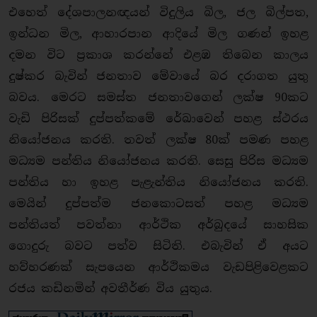
එහෙත් දේශපාලනඥයන් විදුලිය බිල, ජල බිල්පත,
ඉන්ධන මිල, ආහාරපාන ආදියේ මිල ගණන් ඉහළ
දමන විට ප්‍රකාශ කරන්නේ එළඹ තිබෙන කාලය
දුෂ්කර බැවින් ජනතාව මේවායේ බර දරාගත යුතු
බවය. මෙරට සමස්ත ජනතාවගෙන් ලක්ෂ 90කට
වැඩි පිරිසක් දුප්පත්කමේ රේඛාවෙන් පහළ ස්ථරය
නියෝජනය කරති. තවත් ලක්ෂ 80ක් පමණ පහළ
මධ්‍යම පන්තිය නියෝජනය කරති. සෙසු පිරිස මධ්‍යම
පන්තිය හා ඉහළ පැළැන්තිය නියෝජනය කරති.
මෙයින් දුප්පත්ම ජනකොටසත් පහළ මධ්‍යම
පන්තියත් පවත්නා ආර්ථික අර්බුදයේ සාහසික
ගොදුරු බවට පත්ව සිටිති. එබැවින් ඒ අයට
හව්හරණක් සැපයෙන ආර්ථිකමය වැඩපිළිවෙළකට
රජය කඩිනමින් අවතීර්ණ විය යුතුය.