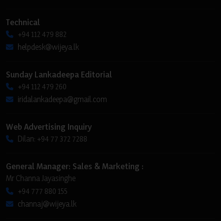
Technical
+94 112 479 882
helpdesk@wijeya.lk
Sunday Lankadeepa Editorial
+94 112 479 260
iridalankadeepa@gmail.com
Web Advertising Inquiry
Dilan: +94 77 372 7288
General Manager: Sales & Marketing :
Mr Channa Jayasinghe
+94 777 880 155
channaj@wijeya.lk