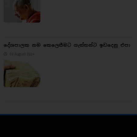
දේශපාලක නම කෙ​ලෙසීමට ගැත්තන්ට ඉඩදෙනු එපා
03 August 2024