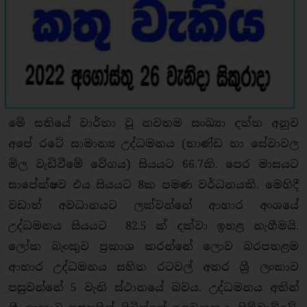
මේ සතියේ වාර්තා වූ නවතම සංඛ්‍යා දත්ත අනුව
අපේ රටේ සාමාන්‍ය උද්ධමනය (භාණ්ඩ හා සේවාවල
මිල වැඩිවීමේ වේගය) සියයට 66.7කි. පෙර මාසයට
සාපේක්ෂව එය සියයට 8ක පමණ වර්ධනයකි. මෙහිදී
වඩාත් අවධානයට ලක්වන්නේ ආහාර අංශයේ
උද්ධමනය සියයට 82.5 ක් දක්වා ඉහළ නැගීමයි.
ලෝක බැංකුව ප්‍රකාශ කරන්නේ ලොව බරපතළම
ආහාර උද්ධමනය සහිත රටවල් අතර ශ්‍රී ලංකාව
පසුවන්නේ 5 වැනි ස්ථානයේ බවය. උද්ධමනය අතින්