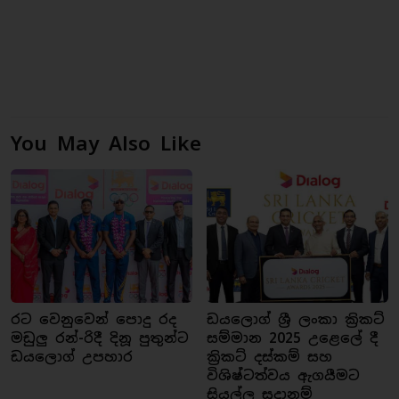
You May Also Like
රට වෙනුවෙන් පොදු රද
ඩයලොග් ශ්‍රී ලංකා ක්‍රිකට්
මඩුලු රන්-රිදී දිනූ පුතුන්ට
සම්මාන 2025 උළෙලේ දී
ඩයලොග් උපහාර
ක්‍රිකට් දස්කම් සහ
විශිෂ්ටත්වය ඇගයීමට
සියල්ල සූදානම්