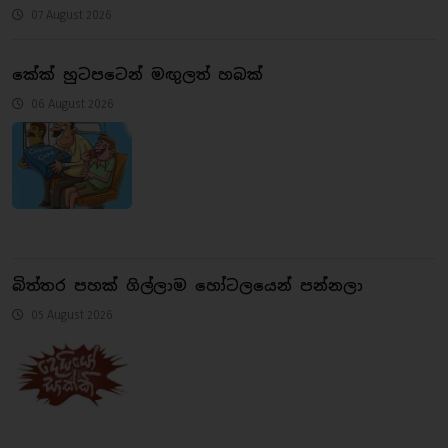
07 August 2026
කේක් හුටපටෙන් මඟු‍ලත් හබක්
06 August 2026
බිත්තර පහක් ගිල්ලාම හෝටලයෙන් පන්නලා
05 August 2026