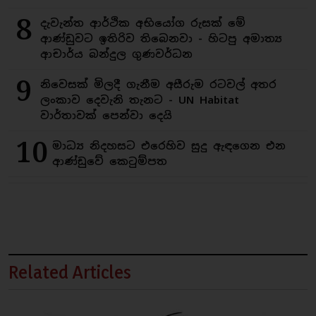
8
දැවැන්ත ආර්ථික අභියෝග රුසක් මේ
ආණ්ඩුවට ඉතිරිව තිබෙනවා - හිටපු අමාත්‍ය
ආචාර්ය බන්දුල ගුණවර්ධන
9
නිවෙසක් මිලදී ගැනීම අසීරුම රටවල් අතර
ලංකාව දෙවැනි තැනට - UN Habitat
වාර්තාවක් පෙන්වා දෙයි
10
මාධ්‍ය නිදහසට එරෙහිව සුදු ඇඳගෙන එන
ආණ්ඩුවේ කෙටුම්පත
Related Articles