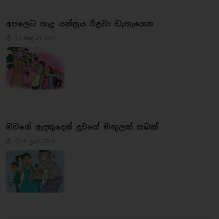
අපලෙට හැදූ යන්ත්‍රය රිළවා ඩැහැගෙන
04 August 2026
මවගේ ඇදකුදෙන් දුවගේ මඟු‍ලත් හබක්
03 August 2026