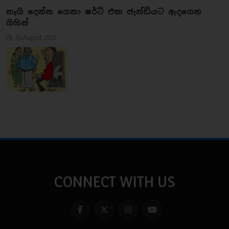
තෑගි දෙන්න ගෙනා ෂර්ට් එක ජැන්ඩියට ඇදගෙන
ගිහින්
01 August 2026
CONNECT WITH US