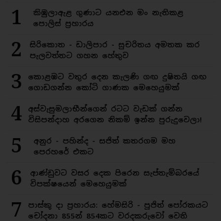
1
කිඹුලාඇළ ගුණාට යනඑන මං නැතිකළ
පොලිස් ප්‍රහාරය
2
සිරිකොත - ඩාලිපාර - සුචරිතය අමතක කර
පැලවත්තට ගහන හේතුව
3
කොළඹට වතුර දෙන කැලණි ගඟ දුෂිතයි ගඟ
ගොඩගන්න කෝටි ගාණක මෙහෙයුමක්
4
අස්වැසුමලාභීන්ගෙන් රටට වැඩක් ගන්න
විසිපන්දාහ අරගෙන නිකම් ඉන්න පුරුදුවෙලා!
5
අනුර - පහින්ද - සජිත් කතරගම මහ
පෙරහරේ එකට
6
ආණ්ඩුවට වසර දෙක පිරෙන සැප්තැම්බරයේ
විපක්ෂයෙන් මෙහෙයුමක්
7
පාස්කු දා ප්‍රහාරය: හේමසිරි - පූජිත් පෝරකයට
චෝදනා 855න් 854කට වරදකරුවෝ වෙති