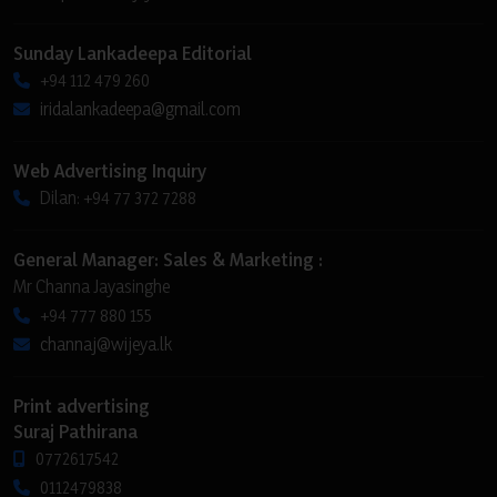
Sunday Lankadeepa Editorial
+94 112 479 260
iridalankadeepa@gmail.com
Web Advertising Inquiry
Dilan: +94 77 372 7288
General Manager: Sales & Marketing :
Mr Channa Jayasinghe
+94 777 880 155
channaj@wijeya.lk
Print advertising
Suraj Pathirana
0772617542
0112479838