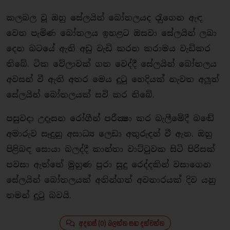
කලබල වූ ඔහු සේලයින් බෝතලයද රැුගෙන ඇඳ
වෙත පැමිණ බෝතලය ඉහළට ඔසවා සේලයින් ලබා
දෙන බටයේ ඇති අඩු වැඩි කරන කරාමය වැඩිකර
තිබේ. ටික වේලාවක් ගත වෙද්දී සේලයින් බෝතලය
අවසන් වී ඇති අතර මෙය දුටු හෙදියක් නැවත අලූත්
සේලයින් බෝතලයක් සවි කර තිබේ.
පසුවදා උදෑසන රෝගීන් පරීක්‍ෂා කර බැලීමේදී බඬේ
අමාරුව සෑදුනු අසාධ්‍ය ලෙඩා අතුරුදන් වී ඇත. ඔහු
පිළිබඳ සොයා බලද්දී කාන්තා වාට්ටුවක සිටි පිරිසක්
පවසා ඇත්තේ මුහුණ පුරා සුදු රෙද්දකින් වසාගෙන
සේලයින් බෝතලයක් අතින්ගත් අවතාරයක් දිව යනු
තමන් දුටු බවයි.
අදහස් (0) බලන්න සහ දක්වන්න