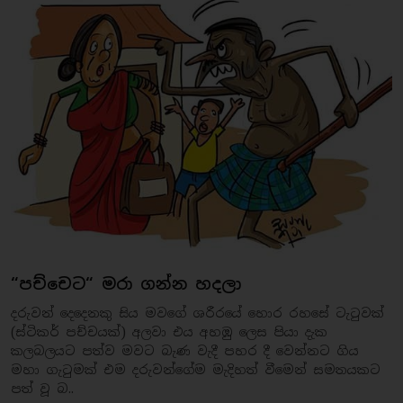
“පච්චෙට“ මරා ගන්න හදලා
දරුවන් දෙදෙනකු සිය මවගේ ශරීරයේ හොර රහසේ ටැටුවක්
(ස්ටිකර් පච්චයක්) අලවා එය අහඹු ලෙස පියා දැක
කලබලයට පත්ව මවට බැණ වැදී පහර දී වෙන්නට ගිය
මහා ගැටුමක් එම දරුවන්ගේම මැදිහත් වීමෙන් සමතයකට
පත් වූ බ..