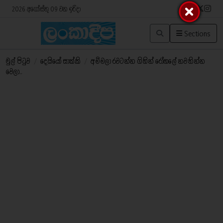
2026 අගෝස්තු 09 වන ඉරිදා
Sections
මුල් පිටුව
/
දෙයියෝ සාක්කි
/
අම්මලා රවටන්න ගිහින් රෝහලේ නවතින්න
වෙලා..