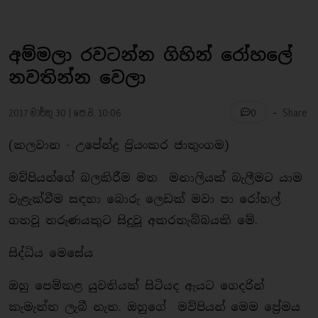
අම්මලා රවටන්න ගිහින් රෝහලේ
නවතින්න වෙලා
-
2017 මාර්තු 30 | පෙ.ව. 10:06
Share
0
(කලවාන - උපේන්ද්‍ර ප‍්‍රියංකර ජාතුංගම)
මව්පියන්ගේ බලකිරීම මත මනාලියක් බැලීමට යාම
වැළැක්වීම සඳහා බොරු ලෙඩක් මවා පා රෝහල්
ගතවූ තරුණයකුට සිදුවූ අකරතැබ්බයකි මේ.
සිද්ධිය මෙසේය
ඔහු පෙම්කළ යුවතියක් සිටියද ඇයට ගෙදරින්
කැමැත්ත ලැබී නැත. ඔහුගේ මව්පියන් මෙම පේ‍්‍රමය