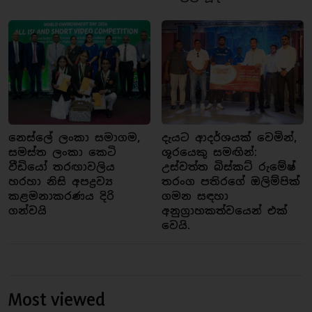
නෙස්ලේ ලංකා සමාගම,
දැයට ආදර්ශයක් වෙමින්,
සමස්ත ලංකා කෙටි
ශූරයෙකු සමඟින්:
වීඩියෝ තරඟාවලිය
උස්වත්ත බිස්කට් රුමේෂ්
හරහා නිසි අපද්‍රව්‍ය
තරංග පතිරගේ ඔලිම්පික්
කළමනාකරණය දිරි
ගමන සඳහා
ගන්වයි
අනුග්‍රාහකත්වයෙන් එක්
වෙයි.
Most viewed