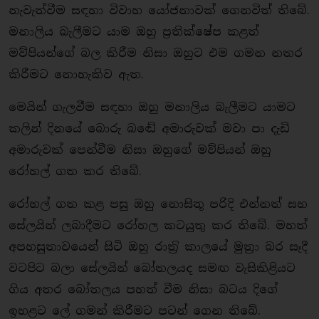
නැවැත්වීම සඳහා විවාහ යෝජනාවක් ගෙනවිත් තිබේ.
මනාලිය බැලීමට යාම ඔහු ප‍්‍රතික්ෂේප කළත්
මව්පියන්ගේ බල කිරීම නිසා ඔහුට එම ගමන නතර
කිරීමට නොහැකිව ඇත.
මෙයින් ගැලවීම සඳහා ඔහු මනාලිය බැලීමට යාමට
කලින් දිනයේ බොරු බඬේ අමාරුවක් මවා පා දැඩි
අමාරුවක් පෙන්වීම නිසා ඔහුගේ මව්පියන් ඔහු
රෝහල් ගත කර තිබේ.
රෝහල් ගත කළ පසු ඔහු නොසිතූ පරිදි එන්නත් සහ
සේලයින් ලබාදීමට රෝහල කටයුතු කර තිබේ. මහත්
අපහසුතාවයෙන් සිටි ඔහු රාත‍්‍රි කාලයේ මුත‍්‍රා බර සෑදී
වටපිට බලා සේලයින් බෝතලයද සමඟ වැසිකිළියට
ගිය අතර බෝතලය පහත් වීම නිසා බටය දිගේ
ඉහළට ලේ ගමන් කිරීමට පටන් ගෙන තිබේ.