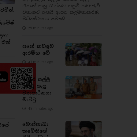
රැහැන් කනු ගින්නට හසුවි කඩාවැටි
ෙමින්,
විනාශවී ඇතයි ආපදා කළමනාකරණ
මධ්‍යස්ථානය පවසයි ...
රුමේෂ්
29 minutes ago
ඳහා
 එක්
පහේ කඩඉම
ආරම්භ වේ
43 minutes ago
හොර සල්ලි
අච්චු ගැසූ
ව්‍යාපාරිකයා
මාට්ටු
48 minutes ago
මොජ්තාබා
රයේ
කමේනිගේ