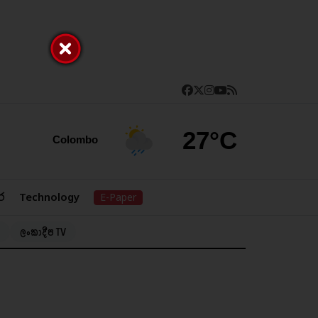
27°C
Colombo
ර
Technology
E-Paper
ලංකාදීප TV