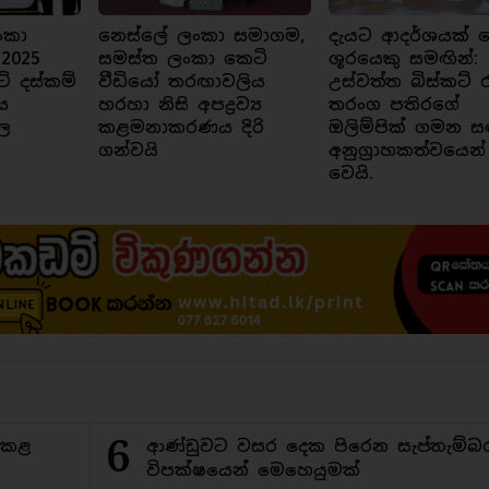
ංකා
නෙස්ලේ ලංකා සමාගම,
දැයට ආදර්ශයක් ව
 2025
සමස්ත ලංකා කෙටි
ශූරයෙකු සමඟින්:
ට් දස්කම්
වීඩියෝ තරඟාවලිය
උස්වත්ත බිස්කට් 
ය
හරහා නිසි අපද්‍රව්‍ය
තරංග පතිරගේ
ල
කළමනාකරණය දිරි
ඔලිම්පික් ගමන ස
ගන්වයි
අනුග්‍රාහකත්වයෙන්
වෙයි.
6
ිකළ
ආණ්ඩුවට වසර දෙක පිරෙන සැප්තැම්බ
විපක්ෂයෙන් මෙහෙයුමක්