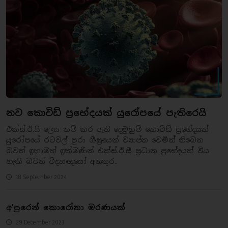
නව කොවිඩ් ප්‍රභේදයක් යුරෝපයේ පැතිරෙයි
එක්ස්.ඊ.සී ලෙස නම් කර ඇති දෙමුහුම් කොවිඩ් ප්‍රභේදයක්
යුරෝපයේ රටවල් පුරා ශීඝ්‍රයෙන් ව්‍යාප්ත වෙමින් තිබෙන
බවත් ඉතාමත් ඉක්මණින් එක්ස්.ඊ.සී ප්‍රධාන ප්‍රභේදයක් විය
හැකි බවත් විද්‍යාඥයෝ අනතුර..
18 September 2024
අ’පුරෙන් කොරෝනා මරණයක්
29 December 2023