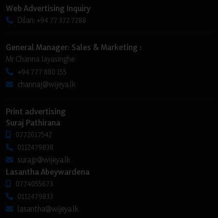
Web Advertising Inquiry
Dilan: +94 77 372 7288
General Manager: Sales & Marketing :
Mr Channa Jayasinghe
+94 777 880 155
channaj@wijeya.lk
Print advertising
Suraj Pathirana
0772617542
0112479838
surajp@wijeya.lk
Lasantha Abeywardena
0774055673
0112479833
lasantha@wijeya.lk