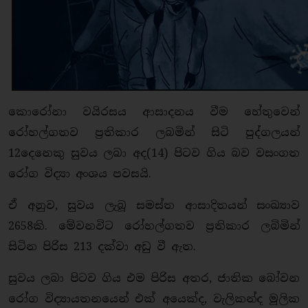
කොරෝනා වයිරසය ආසාදනය වීම හේතුවෙන්
රෝහල්ගතව ප්‍රතිකාර ලබමින් සිටි පුද්ගලයන්
12දෙනෙකු සුවය ලබා අද(14) පිටව ගිය බව වසංගත
රෝග විද්‍යා අංශය පවසයි.
ඒ අනුව, සුවය ලැබූ සමස්ත ආසාදිතයන් සංඛ්‍යාව
2658කි. මේවනවිට රෝහල්ගතව ප්‍රතිකාර ලබිමින්
සිටින පිරිස 213 දක්වා අඩු වී ඇත.
සුවය ලබා පිටව ගිය එම පිරිස අතර, ජාතික බෝවන
රෝග විද්‍යායතනයෙන් එක් අයෙක්ද, වැලිකන්ද මූලික