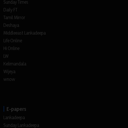
Sunday Times
Daily FT
Tamil Mirror
Deshaya
Middleeast Lankadeepa
Life Online
Hi Online
LW
Kelimandala
Wijeya
wnow
E-papers
Lankadeepa
Sunday Lankadeepa