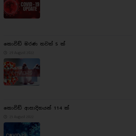
කොවිඩ් මරණ තවත් 5 ක්
29 August 2022
කොවිඩ් ආසාදිතයන් 114 ක්
25 August 2022