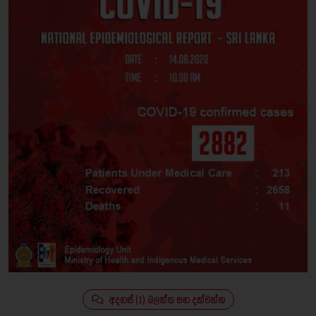
අදහස් (1) බලන්න සහ දක්වන්න