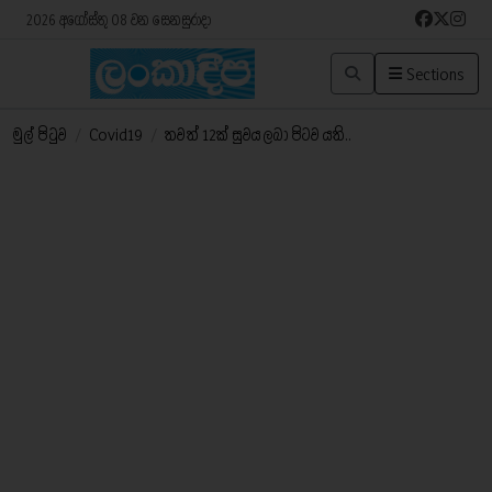
2026 අගෝස්තු 08 වන සෙනසුරාදා
Sections
මුල් පිටුව
/
Covid19
/
තවත් 12ක් සුවය ලබා පිටව යති..