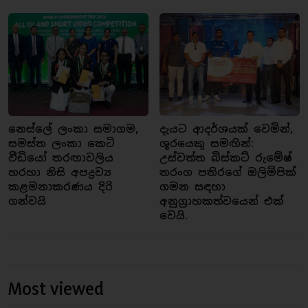
නෙස්ලේ ලංකා සමාගම,
දැයට ආදර්ශයක් වෙමින්,
සමස්ත ලංකා කෙටි
ශූරයෙකු සමඟින්:
වීඩියෝ තරඟාවලිය
උස්වත්ත බිස්කට් රුමේෂ්
හරහා නිසි අපද්‍රව්‍ය
තරංග පතිරගේ ඔලිම්පික්
කළමනාකරණය දිරි
ගමන සඳහා
ගන්වයි
අනුග්‍රාහකත්වයෙන් එක්
වෙයි.
Most viewed