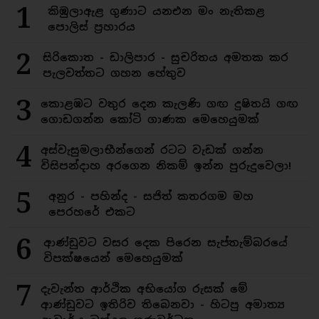
1
කිඹුලාඇළ ගුණාට යනඑන මං නැතිකළ
පොලිස් ප්‍රහාරය
2
සිරිකොත - ඩාලිපාර - සුචරිතය අමතක කර
පැලවත්තට ගහන හේතුව
3
කොළඹට වතුර දෙන කැලණි ගඟ දුෂිතයි ගඟ
ගොඩගන්න කෝටි ගාණක මෙහෙයුමක්
4
අස්වැසුමලාභීන්ගෙන් රටට වැඩක් ගන්න
විසිපන්දාහ අරගෙන නිකම් ඉන්න පුරුදුවෙලා!
5
අනුර - පහින්ද - සජිත් කතරගම මහ
පෙරහරේ එකට
6
ආණ්ඩුවට වසර දෙක පිරෙන සැප්තැම්බරයේ
විපක්ෂයෙන් මෙහෙයුමක්
7
දැවැන්ත ආර්ථික අභියෝග රුසක් මේ
ආණ්ඩුවට ඉතිරිව තිබෙනවා - හිටපු අමාත්‍ය