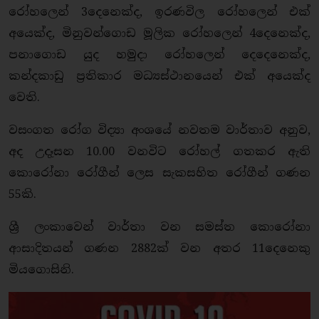
රෝහලෙන් 3දෙනෙක්ද, ඉරණවිල රෝහලෙන් එක්
අයෙක්ද, මිනුවන්ගොඩ මූලික රෝහලෙන් 4දෙනෙක්ද,
පනාගොඩ යුද හමුදා රෝහලෙන් දෙදෙනෙක්ද,
කන්දකාඩු ප්‍රතිකාර මධ්‍යස්ථානයෙන් එක් අයෙක්ද
වෙති.
වසංගත රෝග විද්‍යා අංශයේ නවතම වාර්තාව අනුව,
අද උදෑසන 10.00 වනවිට රෝහල් ගතකර ඇති
කොරෝනා රෝගීන් ලෙස සැකසහිත රෝගීන් ගණන
55කි.
ශ්‍රී ලංකාවෙන් වාර්තා වන සමස්ත කොරෝනා
ආසාදිතයන් ගණන 2882ක් වන අතර 11දෙනෙකු
මියගොසිනි.