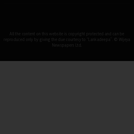
All the content on this website is copyright protected and can be
reproduced only by giving the due courtesy to “Lankadeepa”. © Wijeya
Newspapers Ltd.