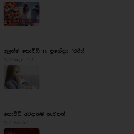
අලුත්ම කොවිඩ් 19 ප්‍රභේදය: ’එරිස්’
07 August 2023
කොවිඩ් අවදානම නැවතත්
01 May 2023