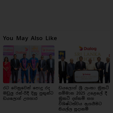
You May Also Like
රට වෙනුවෙන් පොදු රද
ඩයලොග් ශ්‍රී ලංකා ක්‍රිකට්
මඩුලු රන්-රිදී දිනූ පුතුන්ට
සම්මාන 2025 උළෙලේ දී
ඩයලොග් උපහාර
ක්‍රිකට් දස්කම් සහ
විශිෂ්ටත්වය ඇගයීමට
සියල්ල සූදානම්