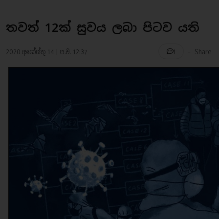
තවත් 12ක් සුවය ලබා පිටව යති
-
2020 අගෝස්තු 14 | ප.ව. 12:37
Share
1