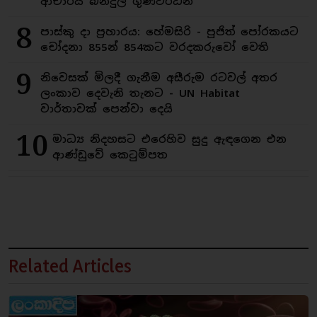
ආචාර්ය බන්දුල ගුණවර්ධන
8
පාස්කු දා ප්‍රහාරය: හේමසිරි - පූජිත් පෝරකයට
චෝදනා 855න් 854කට වරදකරුවෝ වෙති
9
නිවෙසක් මිලදී ගැනීම අසීරුම රටවල් අතර
ලංකාව දෙවැනි තැනට - UN Habitat
වාර්තාවක් පෙන්වා දෙයි
10
මාධ්‍ය නිදහසට එරෙහිව සුදු ඇඳගෙන එන
ආණ්ඩුවේ කෙටුම්පත
Related Articles