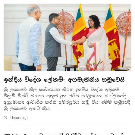
ඉන්දීය විදේශ ලේකම්- අගමැතිනිය හමුවෙයි
ශ්‍රී ලංකාවේ නිල සංචාරයක නිරත ඉන්දීය විදේශ ලේකම්
වික්‍රම් මිස්රි මහතා ඇතුළු දූත පිරිස අරලියගහ මන්දිරයේදී
අග්‍රාමාත්‍ය ආචාර්ය හරිනි අමරසූරිය හමු විය. මෙම හමුවේදී
ශ්‍රී ලංකාවේ දැනට ක්‍රිය..
2 hours ago