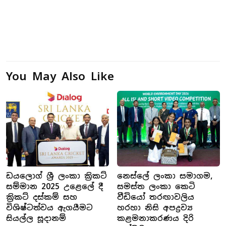
You May Also Like
ඩයලොග් ශ්‍රී ලංකා ක්‍රිකට්
නෙස්ලේ ලංකා සමාගම,
සම්මාන 2025 උළෙලේ දී
සමස්ත ලංකා කෙටි
ක්‍රිකට් දස්කම් සහ
වීඩියෝ තරඟාවලිය
විශිෂ්ටත්වය ඇගයීමට
හරහා නිසි අපද්‍රව්‍ය
සියල්ල සූදානම්
කළමනාකරණය දිරි