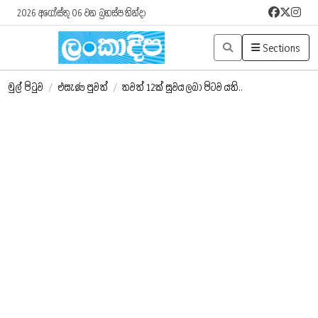
2026 අගෝස්තු 06 වන බ්‍රහස්පතින්දා
Sections
මුල් පිටුව
/
එසැණ පුවත්
/
තවත් 12ක් සුවය ලබා පිටව යති..