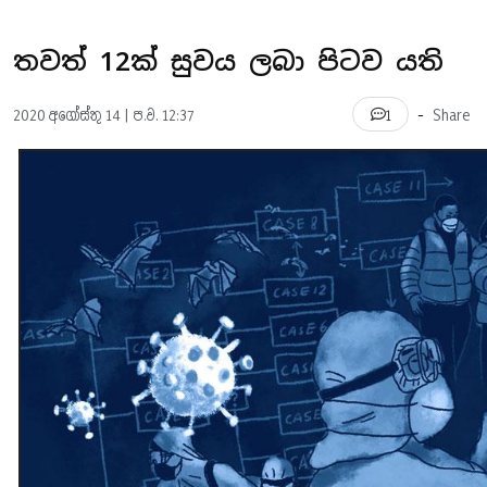
තවත් 12ක් සුවය ලබා පිටව යති
-
2020 අගෝස්තු 14 | ප.ව. 12:37
Share
1