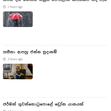
2 hours ago
හසීනා ආපහු එන්න සූදානම්
3 hours ago
ජර්මන් ගුවන්තොටුපොළේ ඩ්‍රෝන යානයක්