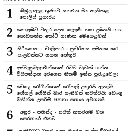
1
කිඹුලාඇළ ගුණාට යනඑන මං නැතිකළ
පොලිස් ප්‍රහාරය
2
කොළඹට වතුර දෙන කැලණි ගඟ දුෂිතයි ගඟ
ගොඩගන්න කෝටි ගාණක මෙහෙයුමක්
3
සිරිකොත - ඩාලිපාර - සුචරිතය අමතක කර
පැලවත්තට ගහන හේතුව
4
අස්වැසුමලාභීන්ගෙන් රටට වැඩක් ගන්න
විසිපන්දාහ අරගෙන නිකම් ඉන්න පුරුදුවෙලා!
5
ඩෙංගු රෝගීන්ගෙන් රෝහල් උතුරයි ඇතැම්
රෝහල් රෝගීන් බාර ගැනීමත් නවත්වයි: ඩෙංගු
මඬින්න උපරිම ජනතා සහාය අවශ්‍යයි
6
අනුර - පහින්ද - සජිත් කතරගම මහ
පෙරහරේ එකට