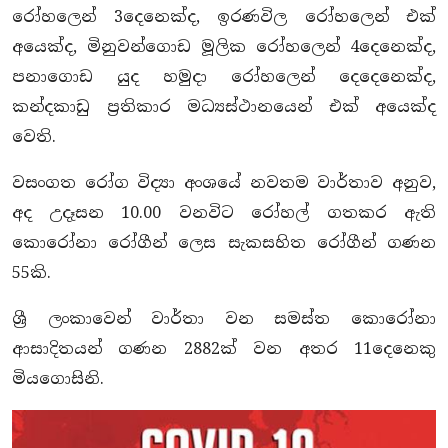
රෝහලෙන් 3දෙනෙක්ද, ඉරණවිල රෝහලෙන් එක්
අයෙක්ද, මිනුවන්ගොඩ මූලික රෝහලෙන් 4දෙනෙක්ද,
පනාගොඩ යුද හමුදා රෝහලෙන් දෙදෙනෙක්ද,
කන්දකාඩු ප්‍රතිකාර මධ්‍යස්ථානයෙන් එක් අයෙක්ද
වෙති.
වසංගත රෝග විද්‍යා අංශයේ නවතම වාර්තාව අනුව,
අද උදෑසන 10.00 වනවිට රෝහල් ගතකර ඇති
කොරෝනා රෝගීන් ලෙස සැකසහිත රෝගීන් ගණන
55කි.
ශ්‍රී ලංකාවෙන් වාර්තා වන සමස්ත කොරෝනා
ආසාදිතයන් ගණන 2882ක් වන අතර 11දෙනෙකු
මියගොසිනි.