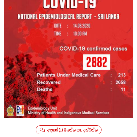
අදහස් (1) බලන්න සහ දක්වන්න