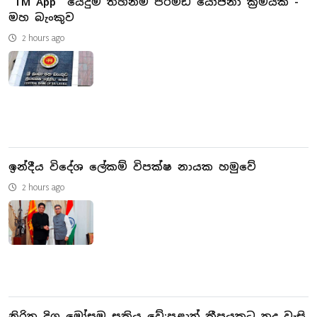
’’TM App’’ යෙදුම තහනම් පිරමීඩ යෝජනා ක්‍රමයක් -
මහ බැංකුව
2 hours ago
ඉන්දීය විදේශ ලේකම් විපක්ෂ නායක හමුවේ
2 hours ago
නිරිත දිග මෝසම සක්‍රිය වේ:පළාත් කීපයකට තද වැසි