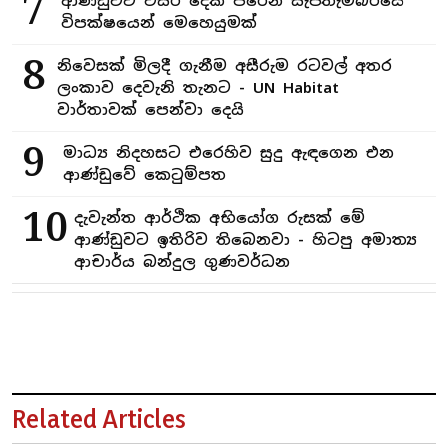
7
ආණ්ඩුවට වසර දෙක පිරෙන සැප්තැම්බරයේ
විපක්ෂයෙන් මෙහෙයුමක්
8
නිවෙසක් මිලදී ගැනීම අසීරුම රටවල් අතර
ලංකාව දෙවැනි තැනට - UN Habitat
වාර්තාවක් පෙන්වා දෙයි
9
මාධ්‍ය නිදහසට එරෙහිව සුදු ඇඳගෙන එන
ආණ්ඩුවේ කෙටුම්පත
10
දැවැන්ත ආර්ථික අභියෝග රුසක් මේ
ආණ්ඩුවට ඉතිරිව තිබෙනවා - හිටපු අමාත්‍ය
ආචාර්ය බන්දුල ගුණවර්ධන
Related Articles