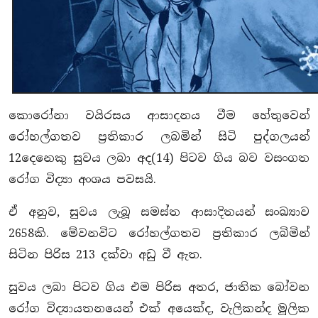
කොරෝනා වයිරසය ආසාදනය වීම හේතුවෙන්
රෝහල්ගතව ප්‍රතිකාර ලබමින් සිටි පුද්ගලයන්
12දෙනෙකු සුවය ලබා අද(14) පිටව ගිය බව වසංගත
රෝග විද්‍යා අංශය පවසයි.
ඒ අනුව, සුවය ලැබූ සමස්ත ආසාදිතයන් සංඛ්‍යාව
2658කි. මේවනවිට රෝහල්ගතව ප්‍රතිකාර ලබිමින්
සිටින පිරිස 213 දක්වා අඩු වී ඇත.
සුවය ලබා පිටව ගිය එම පිරිස අතර, ජාතික බෝවන
රෝග විද්‍යායතනයෙන් එක් අයෙක්ද, වැලිකන්ද මූලික