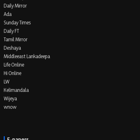
Daily Mirror
Ada
Sunday Times
Daily FT
Tamil Mirror
Deshaya
Middleeast Lankadeepa
Life Online
Hi Online
LW
Kelimandala
Wijeya
wnow
E-papers