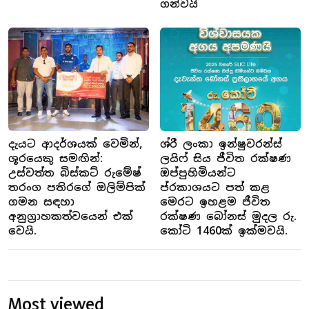
ගන්වයි
දැයට ආදර්ශයක් වෙමින්,
ශ්රී ලංකා ඉන්ෂුවරන්ස්
ශූරයෙකු සමඟින්:
ලයිෆ් සිය ජීවිත රක්ෂණ
උස්වත්ත බිස්කට් රුමේෂ්
ඔප්පුහිමියන්ට
තරංග පතිරගේ ඔලිම්පික්
ප්රකාශයට පත් කළ
ගමන සඳහා
මෙරට ඉහළම ජීවිත
අනුග්‍රාහකත්වයෙන් එක්
රක්ෂණ බෝනස් මුදල රු.
වෙයි.
කෝටි 1460ක් ඉක්මවයි.
Most viewed