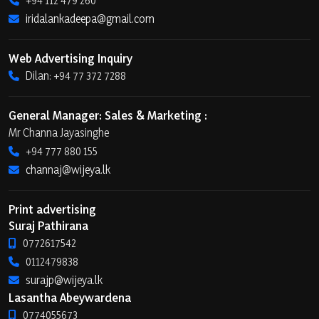
iridalankadeepa@gmail.com
Web Advertising Inquiry
Dilan: +94 77 372 7288
General Manager: Sales & Marketing :
Mr Channa Jayasinghe
+94 777 880 155
channaj@wijeya.lk
Print advertising
Suraj Pathirana
0772617542
0112479838
surajp@wijeya.lk
Lasantha Abeywardena
0774055673