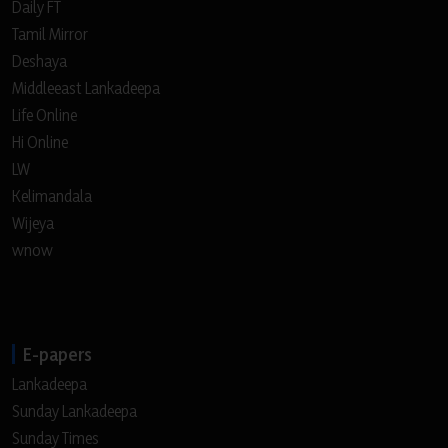
Daily FT
Tamil Mirror
Deshaya
Middleeast Lankadeepa
Life Online
Hi Online
LW
Kelimandala
Wijeya
wnow
E-papers
Lankadeepa
Sunday Lankadeepa
Sunday Times