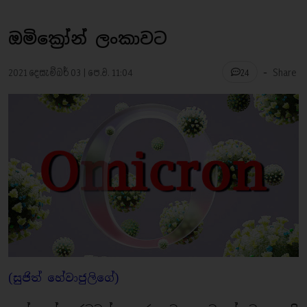
ඔමික්‍රෝන් ලංකාවට
-
2021 දෙසැම්බර් 03 | පෙ.ව. 11:04
Share
24
(සුජිත් හේවාජුලිගේ)