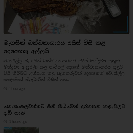
මැගසින් බන්ධනාගාරය අයිස් විසි කළ
දෙදෙනකු අල්ලයි
බොරැල්ල මැගසින් බන්ධනාගාරයට අයිස් මත්ද්‍රව්‍ය ඇතුළු
මත්ද්‍රව්‍ය ඇසුරුම් කළ පාර්සල් දෙකක් බන්ධානාගරය තුළට
විසි කිරීමට උත්සාහ කළ සැකකරුවන් දෙදෙනෙක් බොරැල්ල
පොලිසියේ නිලධාරීන් විසින් අත..
1 hour ago
කොකාගලවත්තට ගිනි තිබීමෙන් දුරකතන කණුවලට
දැඩි හානි
3 hours ago