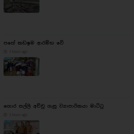
පහේ කඩඉම ආරම්භ වේ
3 hours ago
හොර සල්ලි අච්චු ගැසූ ව්‍යාපාරිකයා මාට්ටු
3 hours ago