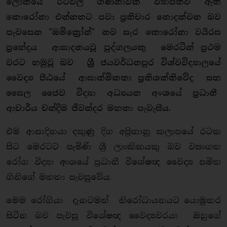
ලෝකයේ රටවල් ගණනාවක ව්‍යාප්තව ඇති
කොරෝනා එන්නතට පවා ප්‍රතිචාර නොදක්වන බව
පැවසෙන "ඔමික්‍රෝන්" නව සැර කොරෝනා වයිරස
ප්‍රභේදය ආසාදනයවූ පුද්ගලයකු මෙරටින් ප්‍රථම
වරට හමුවූ බව ශ්‍රී ජයවර්ධනපුර විශ්වවිද්‍යාලයේ
වෛද්‍ය පීඨයේ ආසාත්මිකතා ප්‍රතිශක්තිවේද සහ
සෛල ජෛව විද්‍යා අධ්‍යයන අංශයේ ප්‍රධානී
ආචාර්ය චන්දිම ජීවන්දර මහතා පැවැසීය.
එම ආසාදිතයා දකුණු දිග අප්‍රිකානු කලාපයේ රටක
සිට මෙරටට පැමිණි ශ්‍රී ලාංකිකයකු බව වසංගත
රෝග විද්‍යා අංශයේ ප්‍රධානී විශේෂඥ වෛද්‍ය සමිත
ගිනිගේ මහතා පැවසුවේය.
මෙම රෝගියා දැනටමත් නිරෝධායනයට යොමුකර
සිටින බව පැවසූ විශේෂඥ වෛද්‍යවරයා ඔහුගේ