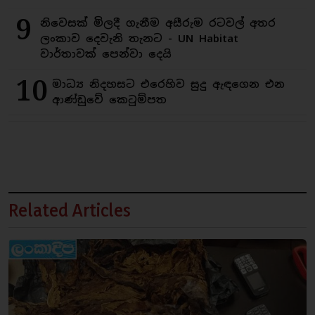
9
නිවෙසක් මිලදී ගැනීම අසීරුම රටවල් අතර
ලංකාව දෙවැනි තැනට - UN Habitat
වාර්තාවක් පෙන්වා දෙයි
10
මාධ්‍ය නිදහසට එරෙහිව සුදු ඇඳගෙන එන
ආණ්ඩුවේ කෙටුම්පත
Related Articles