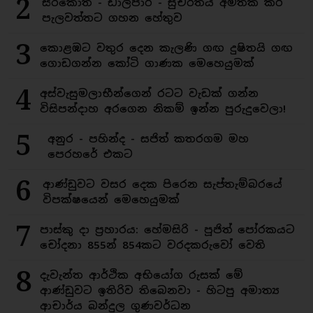
2
සිරිකොත - ඩාලිපාර - සුචරිතය අමතක කර
පැලවත්තට ගහන හේතුව
3
කොළඹට වතුර දෙන කැලණි ගඟ දුෂිතයි ගඟ
ගොඩගන්න කෝටි ගාණක මෙහෙයුමක්
4
අස්වැසුමලාභීන්ගෙන් රටට වැඩක් ගන්න
විසිපන්දාහ අරගෙන නිකම් ඉන්න පුරුදුවෙලා!
5
අනුර - පහින්ද - සජිත් කතරගම මහ
පෙරහරේ එකට
6
ආණ්ඩුවට වසර දෙක පිරෙන සැප්තැම්බරයේ
විපක්ෂයෙන් මෙහෙයුමක්
7
පාස්කු දා ප්‍රහාරය: හේමසිරි - පූජිත් පෝරකයට
චෝදනා 855න් 854කට වරදකරුවෝ වෙති
8
දැවැන්ත ආර්ථික අභියෝග රුසක් මේ
ආණ්ඩුවට ඉතිරිව තිබෙනවා - හිටපු අමාත්‍ය
ආචාර්ය බන්දුල ගුණවර්ධන