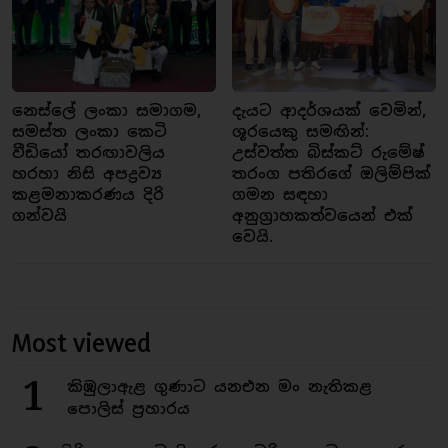
නෙස්ලේ ලංකා සමාගම,
දැයට ආදර්ශයක් වෙමින්,
සමස්ත ලංකා කෙටි
ශූරයෙකු සමඟින්:
වීඩියෝ තරඟාවලිය
උස්වත්ත බිස්කට් රුමේෂ්
හරහා නිසි අපද්‍රව්‍ය
තරංග පතිරගේ ඔලිම්පික්
කළමනාකරණය දිරි
ගමන සඳහා
ගන්වයි
අනුග්‍රාහකත්වයෙන් එක්
වෙයි.
Most viewed
1
කිඹුලාඇළ ගුණාට යනඑන මං නැතිකළ
පොලිස් ප්‍රහාරය