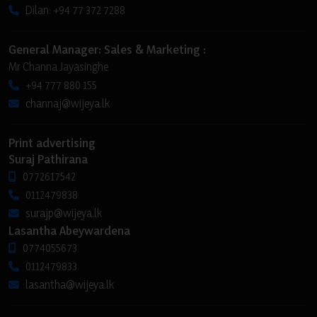
Dilan: +94 77 372 7288
General Manager: Sales & Marketing :
Mr Channa Jayasinghe
+94 777 880 155
channaj@wijeya.lk
Print advertising
Suraj Pathirana
0772617542
0112479838
surajp@wijeya.lk
Lasantha Abeywardena
0774055673
0112479833
lasantha@wijeya.lk