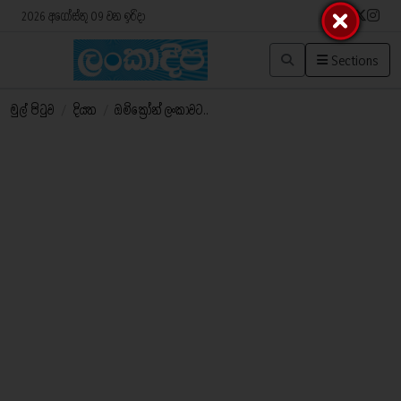
2026 අගෝස්තු 09 වන ඉරිදා
Sections
මුල් පිටුව
/
දියත
/
ඔමික්‍රෝන් ලංකාවට..