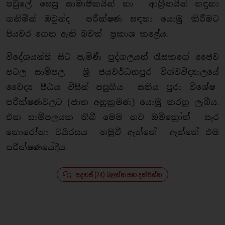
පවුලේ සෙසු සාමාජිකයින් හා ආශ්‍රිතයින් හඳුනා
ගනිමින් ඔවුන්ද පරීක්ෂණ සඳහා යොමු කිරීමට
පියවර ගෙන ඇති බවත් ප්‍රකාශ කළේය.
විදේශයන්හි සිට පැමිණී පුද්ගලයන් රැසකගේ ජෛව
පටල සාම්පල ශ්‍රී ජයවර්ධනපුර විශ්වවිද්‍යාලයේ
වෛද්‍ය පීඨය විසින් පසුගිය සතිය පුරා විශේෂ
පරීක්ෂණවලට (ජාන අනුක්‍රමණ) යොමු කරනු ලැබීය.
එක සාම්පලයක තිබී මෙම නව ඔමික්‍රෝන් සැර
කොරෝනා වයිරසය හමුවී ඇත්තේ ඇත්තේ එම
පරීක්ෂණයේදීය
අදහස් (24) බලන්න සහ දක්වන්න