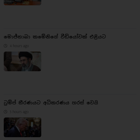
මොජ්තාබා කමේනිගේ වීඩියෝවක් එළියට
4 hours ago
ට්‍රම්ප් තීරණයට අධිකරණය හරස් වෙයි
5 hours ago