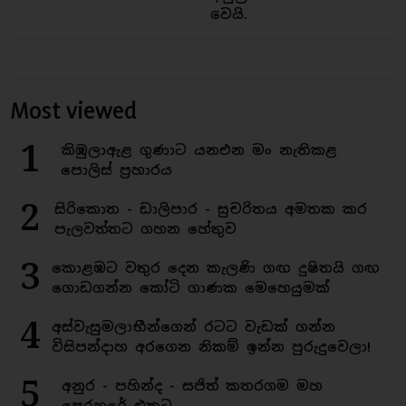
වෙයි.
Most viewed
1
කිඹුලාඇළ ගුණාට යනඑන මං නැතිකළ
පොලිස් ප්‍රහාරය
2
සිරිකොත - ඩාලිපාර - සුචරිතය අමතක කර
පැලවත්තට ගහන හේතුව
3
කොළඹට වතුර දෙන කැලණි ගඟ දුෂිතයි ගඟ
ගොඩගන්න කෝටි ගාණක මෙහෙයුමක්
4
අස්වැසුමලාභීන්ගෙන් රටට වැඩක් ගන්න
විසිපන්දාහ අරගෙන නිකම් ඉන්න පුරුදුවෙලා!
5
අනුර - පහින්ද - සජිත් කතරගම මහ
පෙරහරේ එකට