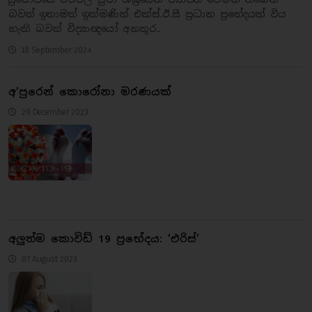
බවත් ඉතාමත් ඉක්මණින් එක්ස්.ඊ.සී ප්‍රධාන ප්‍රභේදයක් විය
හැකි බවත් විද්‍යාඥයෝ අනතුර..
18 September 2024
අ’පුරෙන් කොරෝනා මරණයක්
29 December 2023
අලුත්ම කොවිඩ් 19 ප්‍රභේදය: ’එරිස්’
07 August 2023