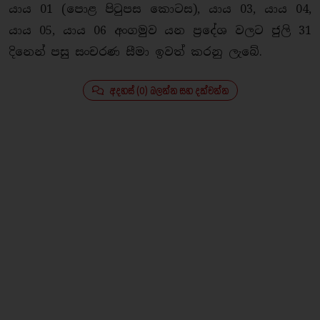
යාය 01 (පොළ පිටුපස කොටස), යාය 03, යාය 04,
යාය 05, යාය 06 අංගමුව යන ප්‍රදේශ වලට ජුලි 31
දිනෙන් පසු සංචරණ සීමා ඉවත් කරනු ලැබේ.
අදහස් (0) බලන්න සහ දක්වන්න