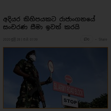
අදියර කිහිපයකට රාජාංගනයේ
සංචරණ සීමා ඉවත් කරයි
-
2020 ජූලි 28 | ප.ව. 07:39
Share
0