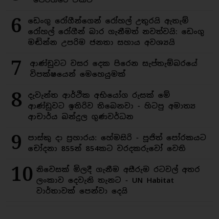
6
ඩෙංගු රෝගීන්ගෙන් රෝහල් උතුරයි ඇතැම්
රෝහල් රෝගීන් බාර ගැනීමත් නවත්වයි: ඩෙංගු
මඬින්න උපරිම ජනතා සහාය අවශ්‍යයි
7
ආණ්ඩුවට වසර දෙක පිරෙන සැප්තැම්බරයේ
විපක්ෂයෙන් මෙහෙයුමක්
8
දැවැන්ත ආර්ථික අභියෝග රුසක් මේ
ආණ්ඩුවට ඉතිරිව තිබෙනවා - හිටපු අමාත්‍ය
ආචාර්ය බන්දුල ගුණවර්ධන
9
පාස්කු දා ප්‍රහාරය: හේමසිරි - පූජිත් පෝරකයට
චෝදනා 855න් 854කට වරදකරුවෝ වෙති
10
නිවෙසක් මිලදී ගැනීම අසීරුම රටවල් අතර
ලංකාව දෙවැනි තැනට - UN Habitat
වාර්තාවක් පෙන්වා දෙයි