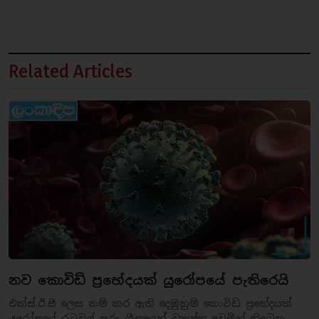
Related Articles
නව කොවිඩ් ප්‍රභේදයක් යුරෝපයේ පැතිරෙයි
එක්ස්.ඊ.සී ලෙස නම් කර ඇති දෙමුහුම් කොවිඩ් ප්‍රභේදයක්
යුරෝපයේ රටවල් පුරා ශීඝ්‍රයෙන් ව්‍යාප්ත වෙමින් තිබෙන