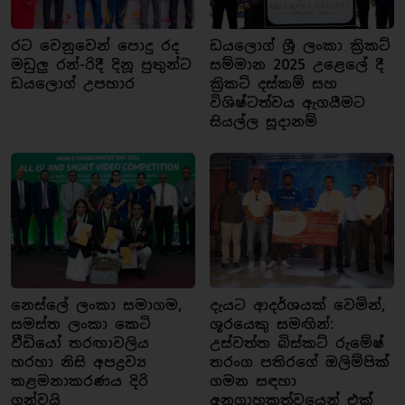
රට වෙනුවෙන් පොදු රද
ඩයලොග් ශ්‍රී ලංකා ක්‍රිකට්
මඩුලු රන්-රිදී දිනූ පුතුන්ට
සම්මාන 2025 උළෙලේ දී
ඩයලොග් උපහාර
ක්‍රිකට් දස්කම් සහ
විශිෂ්ටත්වය ඇගයීමට
සියල්ල සූදානම්
නෙස්ලේ ලංකා සමාගම,
දැයට ආදර්ශයක් වෙමින්,
සමස්ත ලංකා කෙටි
ශූරයෙකු සමඟින්:
වීඩියෝ තරඟාවලිය
උස්වත්ත බිස්කට් රුමේෂ්
හරහා නිසි අපද්‍රව්‍ය
තරංග පතිරගේ ඔලිම්පික්
කළමනාකරණය දිරි
ගමන සඳහා
ගන්වයි
අනුග්‍රාහකත්වයෙන් එක්