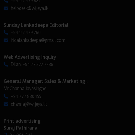
+94 112 479 882
helpdesk@wijeya.lk
Sunday Lankadeepa Editorial
+94 112 479 260
iridalankadeepa@gmail.com
Web Advertising Inquiry
Dilan: +94 77 372 7288
General Manager: Sales & Marketing :
Mr Channa Jayasinghe
+94 777 880 155
channaj@wijeya.lk
Print advertising
Suraj Pathirana
0772617542