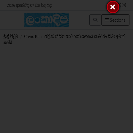
2026 අගෝස්තු 07 වන සිකුරාදා
Sections
මුල් පිටුව
/
Covid19
/
අදියර කිහිපයකට රාජාංගනයේ සංචරණ සීමා ඉවත්
කරයි..