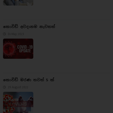
කොවිඩ් අවදානම නැවතත්
01 May 2023
කොවිඩ් මරණ තවත් 5 ක්
29 August 2022