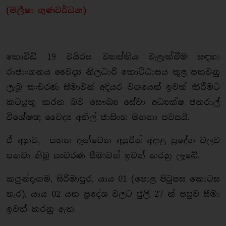
(මලීෂා ගුණවර්ධන)
කොවිඩ් 19 වයිරස ව්‍යාප්තිය වැළැක්වීම සඳහා
රාජාංගනය වෛද්‍ය නිලධාරි කොට්ඨාසය තුළ පනවනු
ලැබූ සංචරණ සීමාවන් අදියර වශයෙන් ඉවත් කිරීමට
කටයුතු කරන බව සෞඛ්‍ය සේවා අධ්‍යක්ෂ ජනරාල්
විශේෂඥ වෛද්‍ය අනිල් ජාසිංහ මහතා පවසයි.
ඒ අනුව, පහත දැක්වෙන අයුරින් අදාළ ප්‍රදේශ වලට
පනවා තිබූ සංචරණ සීමාවන් ඉවත් කරනු ලැබේ.
කලුන්දෑගම, සිරිමාපුර, යාය 01 (පොළ පිටුපස කොටස
හැර), යාය 02 යන ප්‍රදේශ වලට ජුලි 27 න් පසුව සීමා
ඉවත් කරනු ඇත.