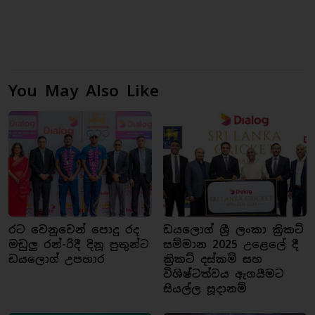
You May Also Like
රට වෙනුවෙන් පොදු රද
ඩයලොග් ශ්‍රී ලංකා ක්‍රිකට්
මඩුලු රන්-රිදී දිනූ පුතුන්ට
සම්මාන 2025 උළෙලේ දී
ඩයලොග් උපහාර
ක්‍රිකට් දස්කම් සහ
විශිෂ්ටත්වය ඇගයීමට
සියල්ල සූදානම්