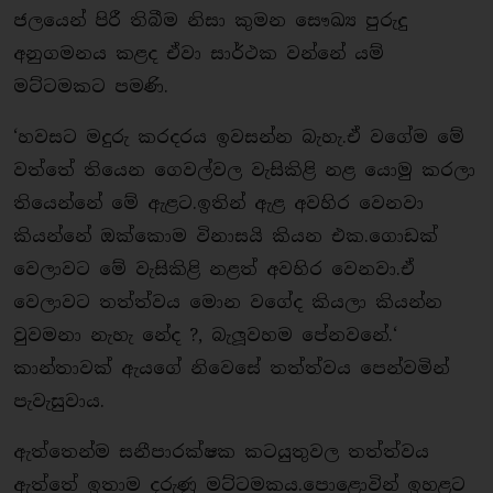
ජලයෙන් පිරී තිබීම නිසා කුමන සෞඛ්‍ය පුරුදු
අනුගමනය කළද ඒවා සාර්ථක වන්නේ යම්
මට්ටමකට පමණි.
‘හවසට මදුරු කරදරය ඉවසන්න බැහැ.ඒ වගේම මේ
වත්තේ තියෙන ගෙවල්වල වැසිකිළි නළ යොමු කරලා
තියෙන්නේ මේ ඇළට.ඉතින් ඇළ අවහිර වෙනවා
කියන්නේ ඔක්කොම විනාසයි කියන එක.ගොඩක්
වෙලාවට මේ වැසිකිළි නළත් අවහිර වෙනවා.ඒ
වෙලාවට තත්ත්වය මොන වගේද කියලා කියන්න
වුවමනා නැහැ නේද ?, බැලූවහම පේනවනේ.‘
කාන්තාවක් ඇයගේ නිවෙසේ තත්ත්වය පෙන්වමින්
පැවැසුවාය.
ඇත්තෙන්ම සනීපාරක්ෂක කටයුතුවල තත්ත්වය
ඇත්තේ ඉතාම දරුණු මට්ටමකය.පොළොවින් ඉහළට