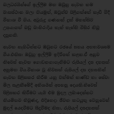
බලධරයින්ගේ ඉල්ලීම මත ඔවුහු නැවත තම
වාසස්ථාන බලා ගියමුත්, ඔවුන්ව පිළිගත්තේ කැඞී බිදී
විනාශ වී ගිය, අවුරුදු ගණනක් දුක් මහන්සිව
උපයාගත් බඩු බාහිරාදිය තැන් තැන්හි විසිර තිබූ
දසුනකි.
නැවත නැගිටින්නට ඔවුනට රජයේ සහය අත්‍යාවශ්‍යම
විය.එනිසා ඔවුහු ඉල්ලීම් ඉදිරිපත් කළහ.ඒ අනුව
නිවෙස් නැවත ගොඩනගාගැනීමට රුපියල් දස දහසක්
අනුමත විය.විනාශ වූ නිවසක් රුපියල් දස දහසකින්
නැවත පිළිසකර කිරීම යනු වත්මන් භාණ්ඩ හා සේවා
මිල සැළකීමේදී අතිශයින් අපහසු දෙයකි.නිවෙස්
පිළිසකර කිරීමට යැයි එම මුදල ලබාදෙන්නට
නියමිතව තිබුණද, එදිනෙදා ජීවන කටයුතු වෙනුවෙන්
මුදල් යෙදවීමට සිදුවීමද නිසා, රුපියල් දසදහසක්