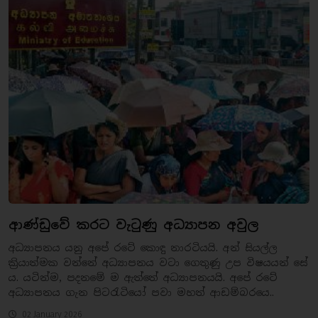
ආණ්ඩුවේ කරට වැටුණු අධ්‍යාපන අවුල
අධ්‍යාපනය යනු අපේ රටේ කොඳු නාරටියයි. අන් සියල්ල
ක්‍රියාත්මක වන්නේ අධ්‍යාපනය වටා ගෙතුණු උප විෂයයන් සේ
ය. යටින්ම, පදනමේ ම ඇත්තේ අධ්‍යාපනයයි. අපේ රටේ
අධ්‍යාපනය ගැන පිටරැටියෝ පවා මහත් ආඩම්බරයෙ..
02 January 2026