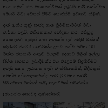
නැත.නමුත් නිසි මඟපෙන්වීමක් ලැබුණි නම් තත්ත්වය
මෙයට වඩා වෙනස් වීමට හොඳින්ම ඉඩකඩ තිබුණි.
දැන් ඇතිය.කුණු කන්ද ගැන වුවමනාවටත් වඩා
වාර්තා පළවී, එකිනෙකාට චෝදනා කර, එයිනුදු
නොනැවතී කුණුත් ගසා අවසන්ය.දැන් අවැසි වන්නේ
ඉදිරියට පියවර ගැනීමක්ය.දුකට පත්ව සිටින 101
වත්ත ජනතාව ඇතුළු සියලූම දෙනාට ඔවුන් ඉල්ලා
සිටින සහනය ලබාදීමක්ය.එය එළෙසම සිදුකිරීමට
අවැසි සහය ලබාගත හැකි වෘත්තියකයින්, විද්වතුන්
මෙන්ම දේශපාලඥයින්ද අපට වුවමනා තරම්
සිටී.අවශ්‍ය වන්නේ සැබෑ කැපවීමක් පමණක්ය.
(ඡායාරූප-කෝවිඳ ගුණසේකර)