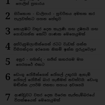
1
පොලිස් ප්‍රහාරය
2
සිරිකොත - ඩාලිපාර - සුචරිතය අමතක කර
පැලවත්තට ගහන හේතුව
3
කොළඹට වතුර දෙන කැලණි ගඟ දුෂිතයි ගඟ
ගොඩගන්න කෝටි ගාණක මෙහෙයුමක්
4
අස්වැසුමලාභීන්ගෙන් රටට වැඩක් ගන්න
විසිපන්දාහ අරගෙන නිකම් ඉන්න පුරුදුවෙලා!
5
අනුර - පහින්ද - සජිත් කතරගම මහ
පෙරහරේ එකට
6
ඩෙංගු රෝගීන්ගෙන් රෝහල් උතුරයි ඇතැම්
රෝහල් රෝගීන් බාර ගැනීමත් නවත්වයි: ඩෙංගු
මඬින්න උපරිම ජනතා සහාය අවශ්‍යයි
7
ආණ්ඩුවට වසර දෙක පිරෙන සැප්තැම්බරයේ
විපක්ෂයෙන් මෙහෙයුමක්