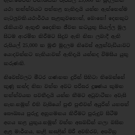
ඇත.මෙවන් විනාශයක් රුපියල් 25,000 ක මුදලකින්
යථා තත්ත්වයට පත්කළ හැකිදැයි යන්න ඇත්තෙන්ම
ගැටලූවකි.යථාර්ථය සැළකුවහොත්, බොහෝ දෙනකුට
රැකියාව ඇතුළු දෛනික ජීවන කටයුතු සියල්ල මුල
සිටම ආරම්භ කිරීමට සිදුව ඇති නිසා ලබාදී ඇති
රුපියල් 25,000 ක මුළු මුදලම නිවෙස් අලූත්වැඩියාවට
යොදවන්නට හැකියාවක් ඇතිදැයි යන්නද විමසිය යුතු
කරුණකි.
නිවෙස්වලට මීටර ගණනක දුරින් පිහිටා තිබෙන්නේ
කුණු කන්ද නිසා වත්ත අවට පරිසර දූෂණය කුමන
තත්ත්වයක පවතීදැයි යන්න කීමට අටුවාටීකා අවැසි
නැත.නමුත් එහි වැසියෝ පුළු පුළුවන් අයුරින් යහපත්
සෞඛ්‍යය පුරුදු අනුගමනය කිරීමට පුරුදුව සිටීම
අගය කළ යුතුය.නමුත් වත්ත අසබඩින් ගලා බසින
ඇළ මාර්ගය, කැළි කසළින් පිරී අවහිරව, අපවිත‍්‍ර