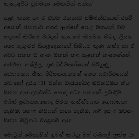
නැහැ.අපිට වුවමනා මෙතනින් යන්න.‘
කුණු කන්ද හා ඒ එවට ජනතාව සම්බන්ධයෙන් රටේ
අනෙක් ජනතාව අතර ඇත්තේ පොදු මතයක් බව
සඳහන් කිරීමේ වරදක් නැත.මේ කියවන ඔබද, ලියන
අපද ඇතුළුව සියලූදෙනාගේ සිහියට කුණු කන්ද හා ඒ
අවට ජනතාව ගැන මතක් කළ සැනෙන් නැගෙන්නේ
අවිනීත, අශ්ලීල, ගුණධර්මයන්ගෙන් පිරිහුණු,
අධ්‍යාපනය හීන, පිරිසක්ය.නමුත් මෙය යථාර්ථයෙන්
බොහෝ දුරය.101 වත්ත වැසියන්ටද ඔවුනටමය කියා
සිහින ඇත.දරුවන්ට හොඳ අධ්‍යාපනයක් ලබාදීම
එයින් ප‍්‍රධානය.හොඳ ජීවන තත්ත්වයක් ගොඩනගා
ගැනීම, හොඳ නිවසක් තනා ගැනීම, ආදී අප ද මවන
සිහින ඔවුනට එළෙසම ඇත.
මොවුන් මෙතැනින් ඉවත් කරනු වස් රුපියල් ලක්ෂ 15