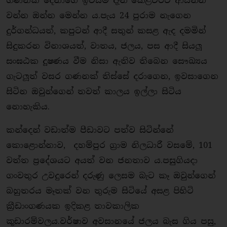
ගණනක් දෙනාගේ ඉවසීම දැන් කෙළවරට ආසන්න
වන්න ඔන්න මෙන්න ය.පැය 24 පුරාම නැගෙන
දුර්ගන්ධයත්, කපුටන් ආදී සතුන් කසළ ඇද දමමින්
සිදුකරන විනාශයත්, වාතය, ජලය, පස ආදී සියලූ
සංඝඨක දූෂණය වීම නිසා ඇතිව තිබෙන සෞඛ්‍යය
ගැටලූත් වසර ගණනක් තිස්සේ දරාගෙන, ඉවසාගෙන
සිටින ඔවුන්ගෙන් තවත් කාලය ඉල්ලා සිටිය
නොහැකිය.
කන්දෙන් වඩාත්ම පීඩාවට පත්ව සිටින්නේ
කොළොන්නාව, දහම්පුර ග‍්‍රාම නිලධාරී වසමේ, 101
වත්ත ප‍්‍රදේශයට අයත් වන ජනතාව ය.පසුගියදා
ගංවතුර උවදුරෙන් දරුණු ලෙසම බැට කෑ ඔවුන්ගෙන්
බහුතරය මෑතක් වන තුරුම සිටියේ අසළ පිහිටි
කී‍්‍රඩාංගණයක ඉදිකළ තාවකාලික
කූඩාරම්වලය.වර්ෂාව අවසානයේ ජලය බැස ගිය පසු,