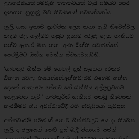
උදාහරණයකි.මෙවැනි තත්ත්වයක් වැසි සමයට පෙර
දැකගත නුහුණු බව නිවැසියෝ පවසන්නෝය.
ලෑලි ගසා ඉතාම ප‍්‍රාථමික ලෙස තනා ඇති නිවෙස්වල
පාදම ජල ගැල්මට හසුව ඉතාම දරුණු ලෙස හානියට
පත්ව ඇත.ඒ මත තනා ඇති බිත්ති පවතින්නේ
පෙරළීමට ඔන්න මෙන්න ස්වභාවයකිනි.
‘ගංවතුර හින්දා මේ ගෙවල් දැන් සෑහෙන දුරකට
විනාශ වෙලා තියෙන්නේ.අත්තිවාරම එහෙම ගන්න
දෙයක් නැහැ.මේ පේනවානේ බිත්තිය අල්ලපුවහම
හෙළවෙන හැටි.‘ ගංවතුරින් හානියට පත්වූ නි‍වෙසක්
නැරඹීමට ගිය අවස්ථාවේදී එහි නිවැසියෝ පැවසූහ.
අත්තිවාරම් පමණක් නොව බිත්තිවලට යොදා තිබෙන
ලෑලි ද ජලයෙන් පෙඟී පුස් බැදී විනාශව යමින්