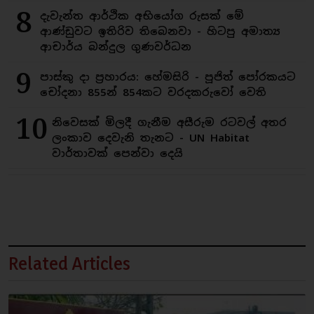
8
දැවැන්ත ආර්ථික අභියෝග රුසක් මේ
ආණ්ඩුවට ඉතිරිව තිබෙනවා - හිටපු අමාත්‍ය
ආචාර්ය බන්දුල ගුණවර්ධන
9
පාස්කු දා ප්‍රහාරය: හේමසිරි - පූජිත් පෝරකයට
චෝදනා 855න් 854කට වරදකරුවෝ වෙති
10
නිවෙසක් මිලදී ගැනීම අසීරුම රටවල් අතර
ලංකාව දෙවැනි තැනට - UN Habitat
වාර්තාවක් පෙන්වා දෙයි
Related Articles