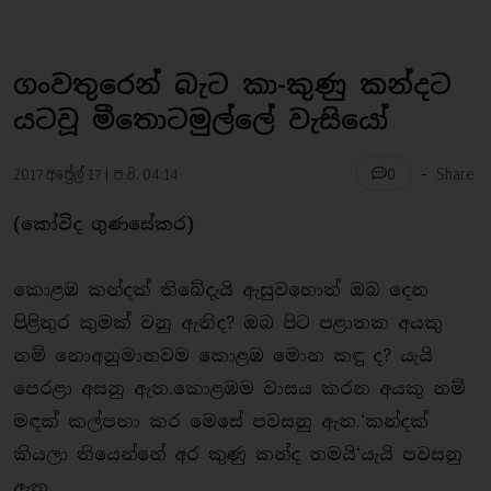
ගංවතුරෙන් බැට කා-කුණු කන්දට
යටවූ මීතොටමුල්ලේ වැසියෝ
-
2017 අප්‍රේල් 17 | ප.ව. 04:14
Share
0
(කෝවිද ගුණසේකර)
කොළඹ කන්දක් තිබේදැයි ඇසුවහොත් ඔබ දෙන
පිළිතුර කුමක් වනු ඇතිද? ඔබ පිට පළාතක අයකු
නම් නොඅනුමානවම කොළඹ මොන කඳු ද? යැයි
පෙරළා අසනු ඇත.කොළඹම වාසය කරන අයකු නම්
මඳක් කල්පනා කර මෙසේ පවසනු ඇත.‘කන්දක්
කියලා තියෙන්නේ අර කුණු කන්ද තමයි‘යැයි පවසනු
ඇත.