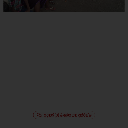
අදහස් (0) බලන්න සහ දක්වන්න