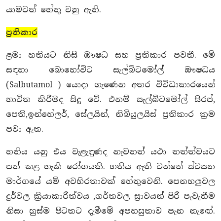
යාමටත් හේතු වනු ඇති.
ප්‍රතිකාර
ළමා හතියට නිසි ඖෂධ සහ ප්‍රතිකාර පවතී. මේ
සඳහා බොහෝවිට සැල්බිටමෝල් ඖෂධය
(Salbutamol ) යොදා ගැණෙන අතර විවිධාකාරයෙන්
භාවිත කිරීමද සිදු වේ. එනම් සැල්බිටමෝල් සිරප්,
පෙති,ඉන්හේලර්, සේලයින්, නිබියුලයිස් ප්‍රතිකාර ක්‍රම
පවා ඇත.
හතිය යනු එය වැළැඳුණද නැවතත් යථා තත්ත්වයට
පත් කළ හැකි රෝගයකි. හතිය ඇති වන්නේ ස්වසන
මාර්ගයේ යම් අවහිරතාවක් හේතුවෙනි. පෙනහලුවල
දුර්වල ක්‍රියාකාරීත්වය ,ගර්තවල ස්‍රාවයන් පිරී පැවැතීම
නිසා හුස්ම පිටතට දැමීමේ අපහසුතාව පැන නැඟේ.