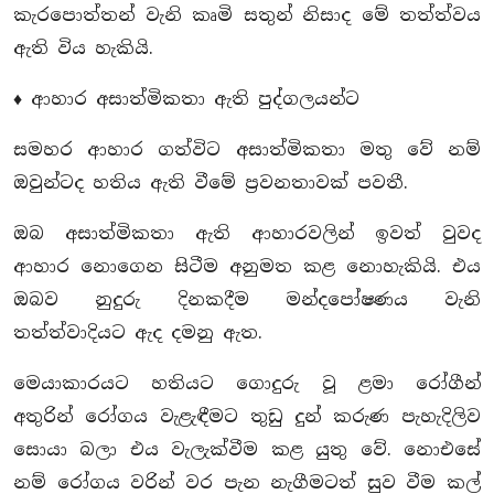
කැරපොත්තන් වැනි කෘමි සතුන් නිසාද මේ තත්ත්වය
ඇති විය හැකියි.
♦ ආහාර අසාත්මිකතා ඇති පුද්ගලයන්ට
සමහර ආහාර ගත්විට අසාත්මිකතා මතු වේ නම්
ඔවුන්ටද හතිය ඇති වීමේ ප්‍රවනතාවක් පවතී.
ඔබ අසාත්මිකතා ඇති ආහාරවලින් ඉවත් වුවද
ආහාර නොගෙන සිටීම අනුමත කළ නොහැකියි. එය
ඔබව නුදුරු දිනකදීම මන්දපෝෂණය වැනි
තත්ත්වාදියට ඇද දමනු ඇත.
මෙයාකාරයට හතියට ගොදුරු වූ ළමා රෝගීන්
අතුරින් රෝගය වැළැඳීමට තුඩු දුන් කරුණ පැහැදිලිව
සොයා බලා එය වැලැක්වීම කළ යුතු වේ. නොඑසේ
නම් රෝගය වරින් වර පැන නැගීමටත් සුව වීම කල්