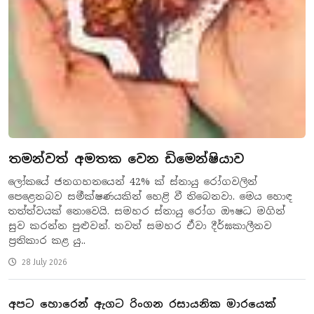
තමන්වත් අමතක වෙන ඩිමෙන්ෂියාව
ලෝකයේ ජනගහනයෙන් 42% ක් ස්නායු රෝගවලින්
පෙළෙනබව සමීක්ෂණයකින් හෙළි වී තිබෙනවා. මෙය හොඳ
තත්ත්වයක් නොවෙයි. සමහර ස්නායු රෝග ඖෂධ මගින්
සුව කරන්න පුළුවන්. තවත් සමහර ඒවා දීර්ඝකාලීනව
ප්‍රතිකාර කළ යු..
28 July 2026
අපට හොරෙන් ඇගට රිංගන රසායනික මාරයෙක්