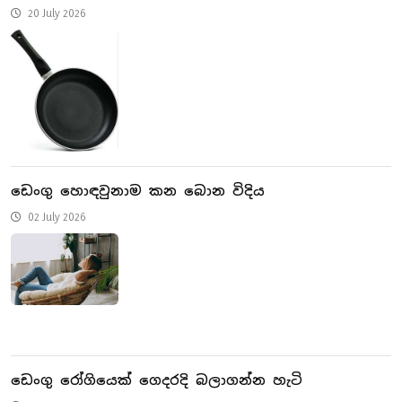
20 July 2026
ඩෙංගු හොඳවුනාම කන බොන විදිය
02 July 2026
ඩෙංගු රෝගියෙක් ගෙදරදි බලාගන්න හැටි