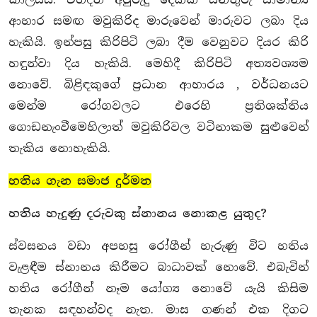
ආහාර සමඟ මවුකිරිද මාරුවෙන් මාරුවට ලබා දිය
හැකියි. ඉන්පසු කිරිපිටි ලබා දීම වෙනුවට දියර කිරි
හඳුන්වා දිය හැකියි. මෙහිදී කිරිපිටි අත්‍යවශ්‍යම
නොවේ. බිළිඳකුගේ ප්‍රධාන ආහාරය , වර්ධනයට
මෙන්ම රෝගවලට එරෙහි ප්‍රතිශක්තිය
ගොඩනැංවීමෙහිලාත් මවුකිරිවල වටිනාකම සුළුවෙන්
තැකිය නොහැකියි.
හතිය ගැන සමාජ දුර්මත
හතිය හැදුණු දරුවකු ස්නානය නොකළ යුතුද?
ස්වසනය වඩා අපහසු රෝගීන් හැරුණු විට හතිය
වැළඳීම ස්නානය කිරීමට බාධාවක් නොවේ. එබැවින්
හතිය රෝගීන් නෑම යෝග්‍ය නොවේ යැයි කිසිම
තැනක සඳහන්වද නැත. මාස ගණන් එක දිගට