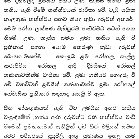
මේ දිනවලදී ළමයින් අතර උණ, කැස්ස සමඟ ළමා
හතිය ඇති වීමේ තත්ත්වයක් වාර්තා වේ. වැසි සහිත
කාලගුණ තත්ත්වය පහව ගියද තුඩා දරුවන් අතරේ
මෙම රෝග ලක්ෂණ වැඩිපුරම පැතිරීමට පටන් ගෙන
තිබේ. උණ, කැස්ස සමග ළමා හතිය ඇති වී
ප්‍රතිකාර සඳහා යොමු කෙරුණු කුඩා දරුවන්
බොහොමයක්ම කොළඹ ළමා රෝහල, ගාල්ල
කරාපිටිය රෝහල ආදී දිවයිනේ රෝහල්
ගණනාවකින්ම වාර්තා වේ. ළමා හතියට ගොදුරු වී
මේ වනවිටත් ළමයින් ගණනාවක්ම ළමා රෝහලේ
නේවාසික ප්‍රතිකාර සඳහාද යොමු වී ඇත.
සීත දේශගුණයක් ඇති විට ළමයින් අතර හතිය
වැළැඳීමේත් ,හතිය ඇති දරුවන්ට එකී තත්ත්වය වැඩි
වීමෙත් ප්‍රවනතාවක් ඇතිමුත් දැඩි හිරු එළියත් සමඟ
අවට පරිසරයේ දුහුවිලි අංශු ප්‍රමාණය ඉහළ යාම