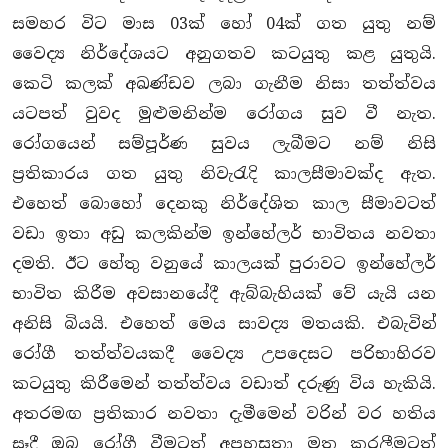
සමහර විට මාස 03ක් හෝ 04ක් ගත යුතු නම්
වෛද්‍ය නිර්දේශයට අනුගතව කටයුතු කළ යුතුයි.
කෙටි කලක් අඛණ්ඩව ලබා ගැනීම නිසා තත්ත්වය
යටපත් වුවද මුළුමනින්ම රෝගය සුව වී නැත.
රෝගයෙන් සම්පූර්ණ සුවය ලැබීමට නම් නිසි
ප්‍රතිකාරය ගත යුතු නිවැරැදි කාලසීමාවක්ද ඇත.
එහෙත් බොහෝ දෙනකු නිර්දේශිත කාල සීමාවටත්
වඩා ඉතා අඩු කලකින්ම ඉන්හේලර් භාවිතය නවතා
දමති. ඊට හේතු වනුයේ කාලයක් පුරාවට ඉන්හේලර්
භාවිත කිරීම අවසානයේදී ඇබ්බැහියක් වේ යැයි යන
අනිසි බියයි. එහෙත් මෙය සාවද්‍ය මතයකි. එබැවින්
රෝගී තත්ත්වයකදී වෛද්‍ය උපදෙසට පරිභාහිරව
කටයුතු කිරීමෙන් තත්ත්වය වඩාත් දරුණු විය හැකියි.
අතරමඟ ප්‍රතිකාර නවතා දැමීමෙන් වරින් වර හතිය
සෑදී ඔබ රෝගී වීමටත් අපහසුතා මතු කරලීමටත්