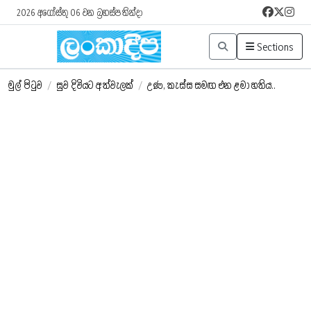
2026 අගෝස්තු 06 වන බ්‍රහස්පතින්දා
Sections
මුල් පිටුව
/
සුව දිවියට අත්වැලක්
/
උණ, කැස්ස සමඟ එන ළමා හතිය..