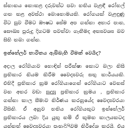
ස්නානය නොකළ දරුවන්ට පවා හතිය වැළඳී රෝහල්
ගත කළ අවස්ථා බොහොමයකි. රෝගයක් වැළඳුණු
විට සුව වීමට ඖෂධ සේම අප ගන්නා අහාර පාන,
සෞඛ්‍ය පුරුදු දිගටම පවත්වා ගැනීමද අත්‍යවශ්‍ය බව
සිහි තබා ගන්න.
ඉන්හේලර් භාවිතය ඇබ්බැහි වීමක් වෙයිද?
අදාල රෝගියාව හොඳින් පරීක්ෂා කොට බලා නිසි
ප්‍රතිකාර නියම කිරීම වෛද්‍යවරු සතු කාර්යයකි.
එහිදී ප්‍රතිකාර ක්‍රම රෝගියාගෙන් රෝගියාට වෙනස්
වන අතර වඩා සුදුසු ප්‍රතිකාර ක්‍රමය , ප්‍රතිකාර
ගන්නා කාල සීමාව නිර්ණය කරනුයේද වෛද්‍යවරයා
විසිනි. ඒ අනුව හතිය රෝගියකුට ඉන්හේලර්
ප්‍රතිකාරය ලබා දිය යුතු නම් ඒ කුමන කාලයකටද
යන්නත් වෛද්‍යවරයා පැහැදිලිවම නිර්දේශ කරයි. එය