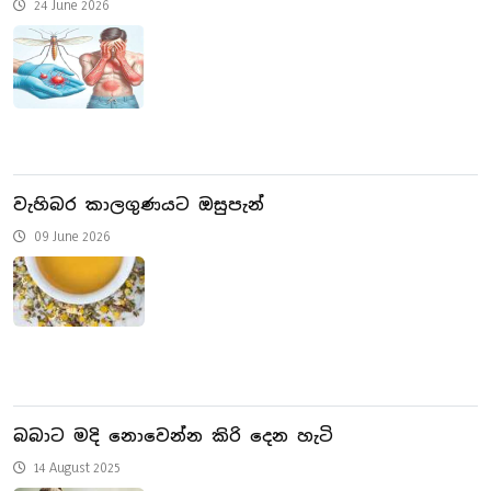
24 June 2026
වැහිබර කාලගුණයට ඔසුපැන්
09 June 2026
බබාට මදි ​නොවෙන්න කිරි දෙන හැටි
14 August 2025