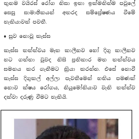
තුනම වයිරස් රෝග නිසා ඉතා ඉක්මනින්ම පවුලේ
සෙසු සාමාජිකයන් අතරද සම්ප්‍රේෂණය වීමේ
හැකියාවක් පවතී.
♦ සුව නොවූ කැස්ස
කැස්ස තත්ත්වය මෑත කාලීනව හෝ දිගු කාලීනව
හට ගත්තා වුවද නිසි ප්‍රතිකාර මත තත්ත්වය
සමනය කර ගැනීමට ක්‍රියා කරන්න. එසේ නොවී
කැස්ස දිගුකල් අල්ලා පැවතීමෙන් හතිය පමණක්
නොව ක්ෂය රෝගය, නියුමෝනියාව වැනි තත්ත්ව
දක්වා දරුණු වීමට හැකියි.