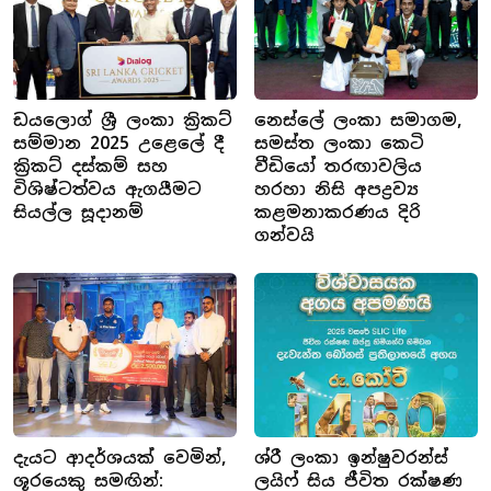
ඩයලොග් ශ්‍රී ලංකා ක්‍රිකට්
නෙස්ලේ ලංකා සමාගම,
සම්මාන 2025 උළෙලේ දී
සමස්ත ලංකා කෙටි
ක්‍රිකට් දස්කම් සහ
වීඩියෝ තරඟාවලිය
විශිෂ්ටත්වය ඇගයීමට
හරහා නිසි අපද්‍රව්‍ය
සියල්ල සූදානම්
කළමනාකරණය දිරි
ගන්වයි
දැයට ආදර්ශයක් වෙමින්,
ශ්රී ලංකා ඉන්ෂුවරන්ස්
ශූරයෙකු සමඟින්:
ලයිෆ් සිය ජීවිත රක්ෂණ