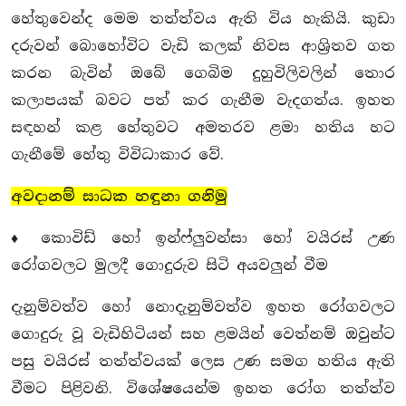
හේතුවෙන්ද මෙම තත්ත්වය ඇති විය හැකියි. කුඩා
දරුවන් බොහෝවිට වැඩි කලක් නිවස ආශ්‍රිතව ගත
කරන බැවින් ඔබේ ගෙබිම දුහුවිලිවලින් තොර
කලාපයක් බවට පත් කර ගැනීම වැදගත්ය. ඉහත
සඳහන් කළ හේතුවට අමතරව ළමා හතිය හට
ගැනීමේ හේතු විවිධාකාර වේ.
අවදානම් සාධක හඳුනා ගනිමු
♦ කොවිඩ් හෝ ඉන්ෆ්ලුවන්සා හෝ වයිරස් උණ
රෝගවලට මුලදී ගොදුරුව සිටි අයවලුන් වීම
දැනුම්වත්ව හෝ නොදැනුම්වත්ව ඉහත රෝගවලට
ගොදුරු වූ වැඩිහිටියන් සහ ළමයින් වෙත්නම් ඔවුන්ට
පසු වයිරස් තත්ත්වයක් ලෙස උණ සමග හතිය ඇති
වීමට පිළිවනි. විශේෂයෙන්ම ඉහත රෝග තත්ත්ව