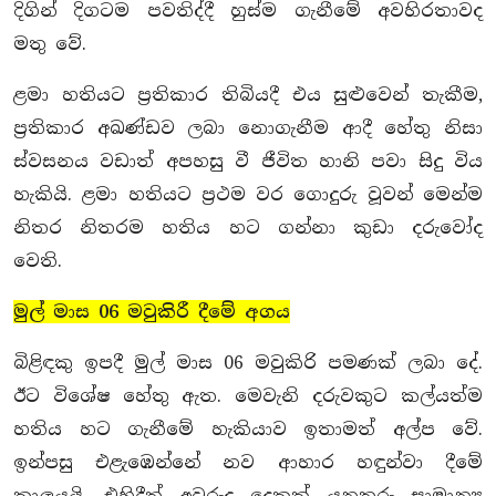
දිගින් දිගටම පවතිද්දී හුස්ම ගැනීමේ අවහිරතාවද
මතු වේ.
ළමා හතියට ප්‍රතිකාර තිබියදී එය සුළුවෙන් තැකීම,
ප්‍රතිකාර අඛණ්ඩව ලබා නොගැනීම ආදී හේතු නිසා
ස්වසනය වඩාත් අපහසු වී ජීවිත හානි පවා සිදු විය
හැකියි. ළමා හතියට ප්‍රථම වර ගොදුරු වූවන් මෙන්ම
නිතර නිතරම හතිය හට ගන්නා කුඩා දරුවෝද
වෙති.
මුල් මාස 06 මවුකිරී දීමේ අගය
බිළිඳකු ඉපදී මුල් මාස 06 මවුකිරි පමණක් ලබා දේ.
ඊට විශේෂ හේතු ඇත. මෙවැනි දරුවකුට කල්යත්ම
හතිය හට ගැනීමේ හැකියාව ඉතාමත් අල්ප වේ.
ඉන්පසු එළැඹෙන්නේ නව ආහාර හඳුන්වා දීමේ
කාලයයි. එහිදීත් අවුරුදු දෙකක් යනතුරු සාමාන්‍ය