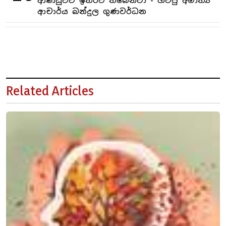
ආණ්ඩුවට ඉතිරිව තිබෙනවා - හිටපු අමාත්‍ය
ආචාර්ය බන්දුල ගුණවර්ධන
Related Articles