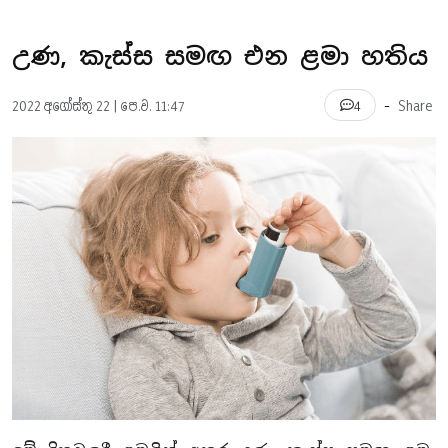
උණ, කැස්ස සමඟ එන ළමා හතිය
-
2022 අගෝස්තු 22 | පෙ.ව. 11:47
Share
4