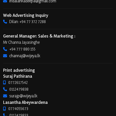
iridalankadeepa@gmail.com
Web Advertising Inquiry
Dilan: +94 77 372 7288
General Manager: Sales & Marketing :
Mr Channa Jayasinghe
+94 777 880 155
channaj@wijeya.lk
Print advertising
Suraj Pathirana
0772617542
0112479838
surajp@wijeya.lk
Lasantha Abeywardena
0774055673
0112479833