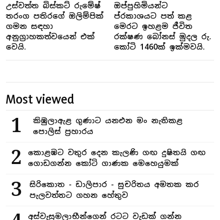
උස්වත්ත බිස්කට් රුමේෂ්
ඔප්පුහිමියන්ට
තරංග පතිරගේ ඔලිම්පික්
ප්රකාශයට පත් කළ
ගමන සඳහා
මෙරට ඉහළම ජීවිත
අනුග්‍රාහකත්වයෙන් එක්
රක්ෂණ බෝනස් මුදල රු.
වෙයි.
කෝටි 1460ක් ඉක්මවයි.
Most viewed
1
කිඹුලාඇළ ගුණාට යනඑන මං නැතිකළ
පොලිස් ප්‍රහාරය
2
කොළඹට වතුර දෙන කැලණි ගඟ දුෂිතයි ගඟ
ගොඩගන්න කෝටි ගාණක මෙහෙයුමක්
3
සිරිකොත - ඩාලිපාර - සුචරිතය අමතක කර
පැලවත්තට ගහන හේතුව
අස්වැසුමලාභීන්ගෙන් රටට වැඩක් ගන්න