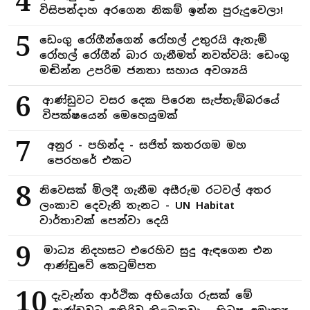
4
විසිපන්දාහ අරගෙන නිකම් ඉන්න පුරුදුවෙලා!
5
ඩෙංගු රෝගීන්ගෙන් රෝහල් උතුරයි ඇතැම්
රෝහල් රෝගීන් බාර ගැනීමත් නවත්වයි: ඩෙංගු
මඬින්න උපරිම ජනතා සහාය අවශ්‍යයි
6
ආණ්ඩුවට වසර දෙක පිරෙන සැප්තැම්බරයේ
විපක්ෂයෙන් මෙහෙයුමක්
7
අනුර - පහින්ද - සජිත් කතරගම මහ
පෙරහරේ එකට
8
නිවෙසක් මිලදී ගැනීම අසීරුම රටවල් අතර
ලංකාව දෙවැනි තැනට - UN Habitat
වාර්තාවක් පෙන්වා දෙයි
9
මාධ්‍ය නිදහසට එරෙහිව සුදු ඇඳගෙන එන
ආණ්ඩුවේ කෙටුම්පත
10
දැවැන්ත ආර්ථික අභියෝග රුසක් මේ