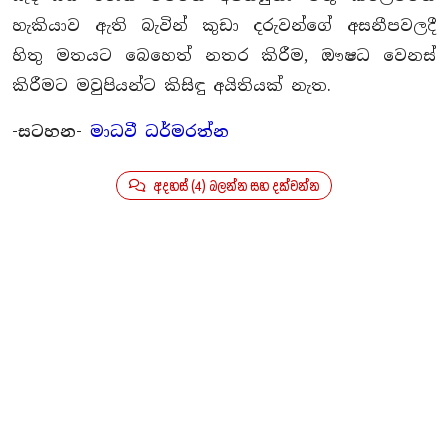
හැකියාව ඇති බැවින් කුඩා දරුවන්ගේ අසනීපවලදී
හිතු මතයට බෙහෙත් නතර කිරීම, ඖෂධ වෙනස්
කිරීමට මවුපියන්ට කිසිඳු අයිතියක් නැත.
-සටහන-
මාධවී ධර්මරත්න
අදහස් (4) බලන්න සහ දක්වන්න