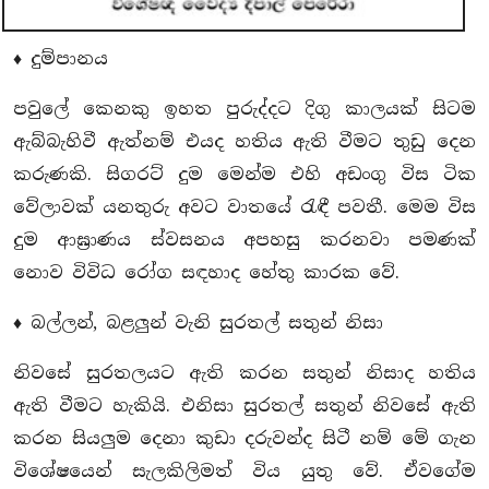
♦ දුම්පානය
පවුලේ කෙනකු ඉහත පුරුද්දට දිගු කාලයක් සිටම
ඇබ්බැහිවී ඇත්නම් එයද හතිය ඇති වීමට තුඩු දෙන
කරුණකි. සිගරට් දුම මෙන්ම එහි අඩංගු විස ටික
වේලාවක් යනතුරු අවට වාතයේ රැඳී පවතී. මෙම විස
දුම ආඝ්‍රාණය ස්වසනය අපහසු කරනවා පමණක්
නොව විවිධ රෝග සඳහාද හේතු කාරක වේ.
♦ බල්ලන්, බළලුන් වැනි සුරතල් සතුන් නිසා
නිවසේ සුරතලයට ඇති කරන සතුන් නිසාද හතිය
ඇති වීමට හැකියි. එනිසා සුරතල් සතුන් නිවසේ ඇති
කරන සියලුම දෙනා කුඩා දරුවන්ද සිටී නම් මේ ගැන
විශේෂයෙන් සැලකිලිමත් විය යුතු වේ. ඒවගේම